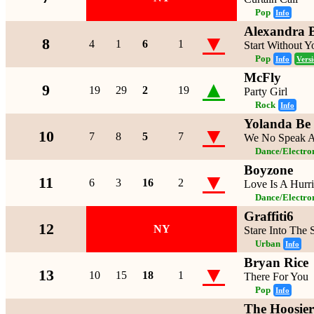
Pop
Info
Alexandra 
▼
8
4
1
6
1
Start Without Y
Pop
Info
Vers
McFly
▲
9
19
29
2
19
Party Girl
Rock
Info
Yolanda Be
▼
10
7
8
5
7
We No Speak A
Dance/Electro
Boyzone
▼
11
6
3
16
2
Love Is A Hurr
Dance/Electro
Graffiti6
12
NY
Stare Into The 
Urban
Info
Bryan Rice
▼
13
10
15
18
1
There For You
Pop
Info
The Hoosier