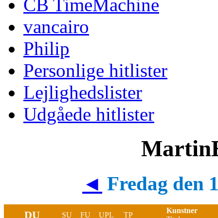
CB TimeMachine
vancairo
Philip
Personlige hitlister
Lejlighedslister
Udgåede hitlister
MartinE
◄
Fredag den 
Kunstner
DU
SU
FU
UPL
TP