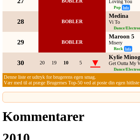
27
BOBLER
Loving You
Pop
Info
Medina
28
BOBLER
Vi To
Dance/Electro
Maroon 5
29
BOBLER
Misery
Rock
Info
Kylie Mino
▼
30
20
19
10
5
Get Outta My 
Dance/Electro
Denne liste er udtryk for brugerens egen smag.
Vær med til at præge Brugernes Top-50 ved at poste din egen hitliste h
Kommentarer
2010