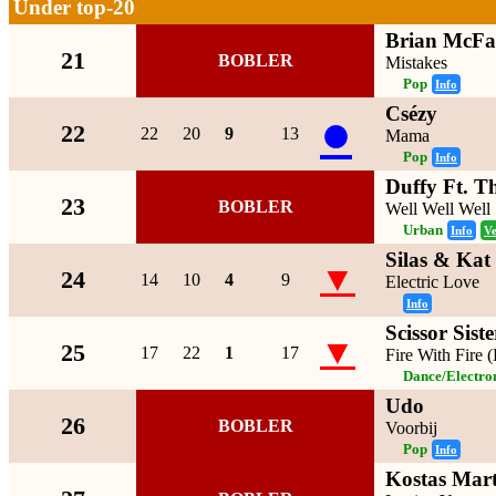
Under top-20
Brian McFa
21
BOBLER
Mistakes
Pop
Info
Csézy
●
22
22
20
9
13
Mama
Pop
Info
Duffy Ft. T
23
BOBLER
Well Well Well
Urban
Info
Ve
Silas & Kat
▼
24
14
10
4
9
Electric Love
Info
Scissor Siste
▼
25
17
22
1
17
Fire With Fire 
Dance/Electro
Udo
26
BOBLER
Voorbij
Pop
Info
Kostas Marta