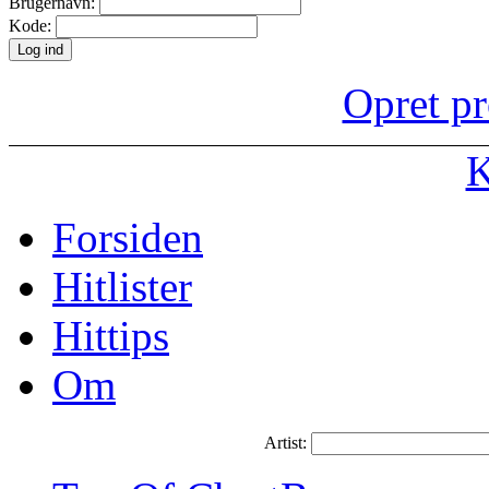
Brugernavn:
Kode:
Opret pr
K
Forsiden
Hitlister
Hittips
Om
Artist: