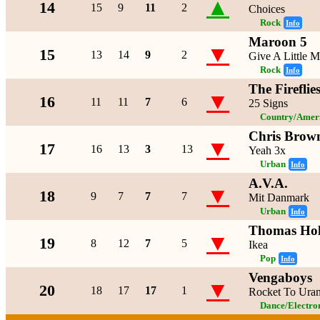
▲
14
15
9
11
2
Choices
Rock
Info
Maroon 5
▼
15
13
14
9
2
Give A Little M
Rock
Info
The Fireflie
▼
16
11
11
7
6
25 Signs
Country/Amer
Chris Brow
▼
17
16
13
3
13
Yeah 3x
Urban
Info
A.V.A.
▼
18
9
7
7
7
Mit Danmark
Urban
Info
Thomas Ho
▼
19
8
12
7
5
Ikea
Pop
Info
Vengaboys
▼
20
18
17
17
1
Rocket To Ura
Dance/Electro