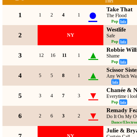
Titel
Take That
●
1
1
2
4
1
The Flood
Pop
Info
Westlife
2
NY
Safe
Pop
Info
Robbie Wil
▲
3
12
16
11
1
Shame
Pop
Info
Scissor Siste
▲
4
5
5
8
1
Any Which Wa
Info
Chanée & N
▼
5
3
4
7
3
Everytime i loo
Pop
Info
Remady Fea
▼
6
2
6
3
2
Do It On My 
Dance/Electro
Julie & Bry
7
NY
Curtain Call