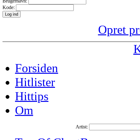
Brugernavn:
Kode:
Opret pr
K
Forsiden
Hitlister
Hittips
Om
Artist: