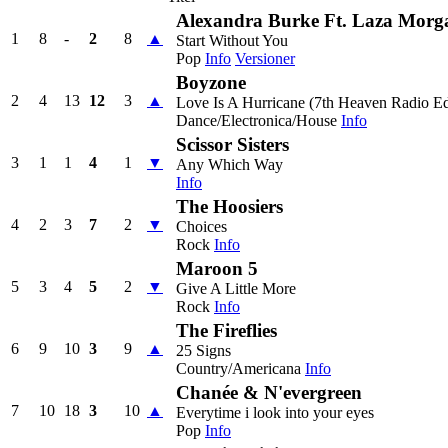
Alexandra Burke Ft. Laza Morg
1
8
-
2
8
▲
Start Without You
Pop
Info
Versioner
Boyzone
2
4
13
12
3
▲
Love Is A Hurricane (7th Heaven Radio Ed
Dance/Electronica/House
Info
Scissor Sisters
3
1
1
4
1
▼
Any Which Way
Info
The Hoosiers
4
2
3
7
2
▼
Choices
Rock
Info
Maroon 5
5
3
4
5
2
▼
Give A Little More
Rock
Info
The Fireflies
6
9
10
3
9
▲
25 Signs
Country/Americana
Info
Chanée & N'evergreen
7
10
18
3
10
▲
Everytime i look into your eyes
Pop
Info