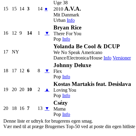
Uge 38
A.V.A.
15
15
14
3
14
●
2010
Mit Danmark
Urban
Info
Bryan Rice
16
12
9
14
1
▼
There For You
Pop
Info
Yolanda Be Cool & DCUP
17
NY
We No Speak Americano
Dance/Electronica/House
Info
Versioner
Johnny Deluxe
18
17
12
6
8
▼
Flex
Pop
Info
Kostas Martakis feat. Desislava
19
20
20
10
2
▲
Loving You
Pop
Info
Csézy
20
18
16
7
13
▼
Mama
Pop
Info
Denne liste er udtryk for brugerens egen smag.
Vær med til at præge Brugernes Top-50 ved at poste din egen hitliste h