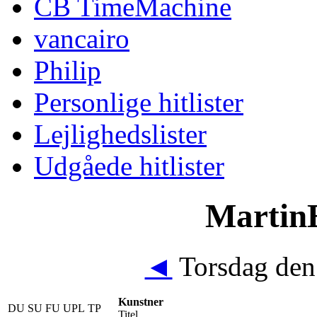
CB TimeMachine
vancairo
Philip
Personlige hitlister
Lejlighedslister
Udgåede hitlister
MartinE
◄
Torsdag den
Kunstner
DU
SU
FU
UPL
TP
Titel