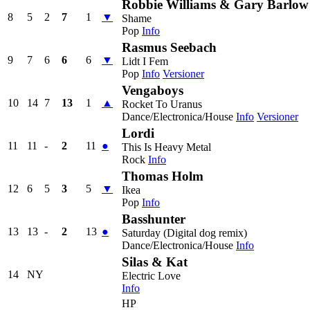
Robbie Williams & Gary Barlow
8
5
2
7
1
▼
Shame
Pop
Info
Rasmus Seebach
9
7
6
6
6
▼
Lidt I Fem
Pop
Info
Versioner
Vengaboys
10
14
7
13
1
▲
Rocket To Uranus
Dance/Electronica/House
Info
Versioner
Lordi
11
11
-
2
11
●
This Is Heavy Metal
Rock
Info
Thomas Holm
12
6
5
3
5
▼
Ikea
Pop
Info
Basshunter
13
13
-
2
13
●
Saturday (Digital dog remix)
Dance/Electronica/House
Info
Silas & Kat
14
NY
Electric Love
Info
HP