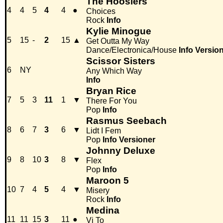
The Hoosiers
4
4
5
4
4
●
Choices
Rock
Info
Kylie Minogue
5
15
-
2
15
▲
Get Outta My Way
Dance/Electronica/House
Info
Versio
Scissor Sisters
6
NY
Any Which Way
Info
Bryan Rice
7
5
3
11
1
▼
There For You
Pop
Info
Rasmus Seebach
8
6
7
3
6
▼
Lidt I Fem
Pop
Info
Versioner
Johnny Deluxe
9
8
10
3
8
▼
Flex
Pop
Info
Maroon 5
10
7
4
5
4
▼
Misery
Rock
Info
Medina
11
11
15
3
11
●
Vi To