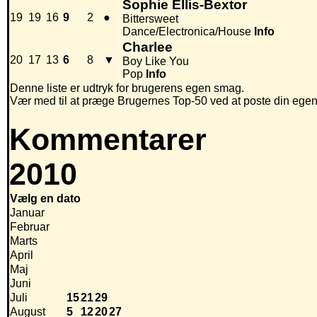
Sophie Ellis-Bextor
19
19
16
9
2
●
Bittersweet
Dance/Electronica/House
Info
Charlee
20
17
13
6
8
▼
Boy Like You
Pop
Info
Denne liste er udtryk for brugerens egen smag.
Vær med til at præge Brugernes Top-50 ved at poste din egen hi
Kommentarer
2010
Vælg en dato
Januar
Februar
Marts
April
Maj
Juni
Juli
15
21
29
August
5
12
20
27