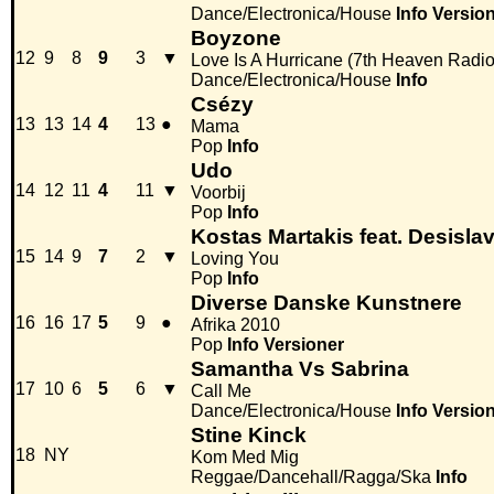
Dance/Electronica/House
Info
Versio
Boyzone
12
9
8
9
3
▼
Love Is A Hurricane (7th Heaven Radio
Dance/Electronica/House
Info
Csézy
13
13
14
4
13
●
Mama
Pop
Info
Udo
14
12
11
4
11
▼
Voorbij
Pop
Info
Kostas Martakis feat. Desisla
15
14
9
7
2
▼
Loving You
Pop
Info
Diverse Danske Kunstnere
16
16
17
5
9
●
Afrika 2010
Pop
Info
Versioner
Samantha Vs Sabrina
17
10
6
5
6
▼
Call Me
Dance/Electronica/House
Info
Versio
Stine Kinck
18
NY
Kom Med Mig
Reggae/Dancehall/Ragga/Ska
Info