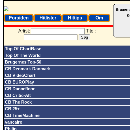
Brugern
K
Forsiden
Hitlister
Hittips
Om
Artist:
Titel:
Top Of ChartBase
Top Of The World
Brugernes Top-50
CB Denmark-Danmark
CB VideoChart
CB EUROPlay
CB Dancefloor
CB Critic-Alt
CB The Rock
CB 25+
CB TimeMachine
vancairo
Philip