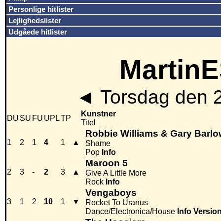
Personlige hitlister
Lejlighedslister
Udgåede hitlister
MartinE
◄
Torsdag den 
Kunstner
DU
SU
FU
UPL
TP
Titel
Robbie Williams & Gary Barl
1
2
1
4
1
▲
Shame
Pop
Info
Maroon 5
2
3
-
2
3
▲
Give A Little More
Rock
Info
Vengaboys
3
1
2
10
1
▼
Rocket To Uranus
Dance/Electronica/House
Info
Versio