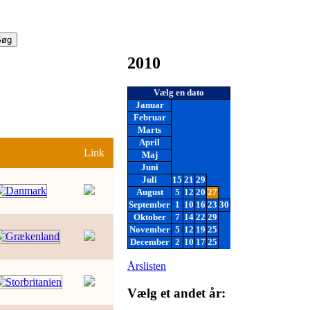
2010
Vælg en dato
Januar
Februar
Marts
April
Link
Maj
Juni
Juli
15
21
29
August
5
12
20
27
September
1
10
16
23
30
Oktober
7
14
22
29
November
5
12
19
25
December
2
10
17
25
Årslisten
Vælg et andet år: