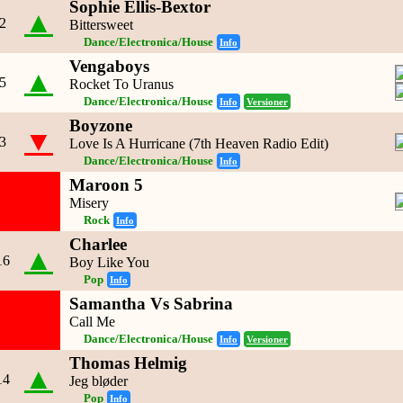
Sophie Ellis-Bextor
▲
2
Bittersweet
Dance/Electronica/House
Info
Vengaboys
▲
5
Rocket To Uranus
Dance/Electronica/House
Info
Versioner
Boyzone
▼
3
Love Is A Hurricane (7th Heaven Radio Edit)
Dance/Electronica/House
Info
Maroon 5
Misery
Rock
Info
Charlee
▲
16
Boy Like You
Pop
Info
Samantha Vs Sabrina
Call Me
Dance/Electronica/House
Info
Versioner
Thomas Helmig
▲
14
Jeg bløder
Pop
Info