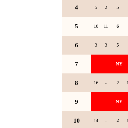
4
5
2
5
5
10
11
6
6
3
3
5
7
NY
8
16
-
2
9
NY
10
14
-
2