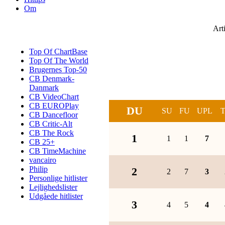
Om
Art
Top Of ChartBase
Top Of The World
Brugernes Top-50
CB Denmark-
Danmark
CB VideoChart
CB EUROPlay
DU
SU
FU
UPL
CB Dancefloor
CB Critic-Alt
CB The Rock
1
1
1
7
CB 25+
CB TimeMachine
vancairo
Philip
2
2
7
3
Personlige hitlister
Lejlighedslister
Udgåede hitlister
3
4
5
4