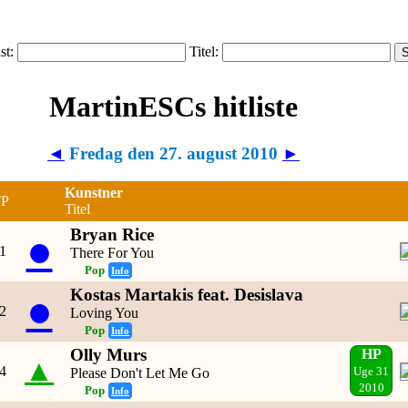
ist:
Titel:
MartinESCs hitliste
◄
Fredag den 27. august 2010
►
Kunstner
TP
Titel
Bryan Rice
●
1
There For You
Pop
Info
Kostas Martakis feat. Desislava
●
2
Loving You
Pop
Info
Olly Murs
HP
▲
4
Please Don't Let Me Go
Uge 31
2010
Pop
Info