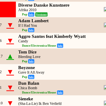
Diverse Danske Kunstnere
Afrika 2010
Pop
Info
Versioner
Adam Lambert
▼
7
If I Had You
Pop
Info
Aggro Santos feat Kimberly Wyatt
▼
6
Candy
Dance/Electronica/House
Info
Tom Dice
▲
17
Bleeding Love
Pop
Info
Boyzone
▼
2
Gave It All Away
Pop
Info
Dan Balan
▼
1
Chica Bomb
Dance/Electronica/House
Info
Sieneke
▼
10
(Sha-La-Lie) Ik Ben Verliefd