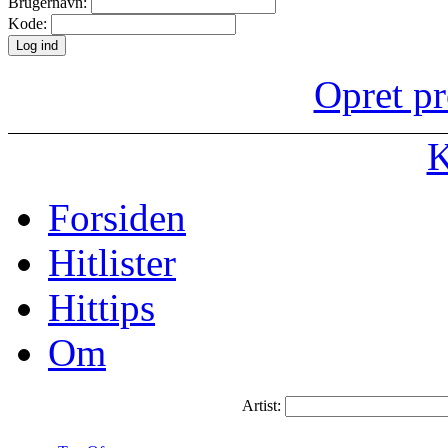
Brugernavn:
Kode:
Opret pr
K
Forsiden
Hitlister
Hittips
Om
Artist: