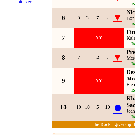
hitlister
R
Nic
▼
6
5
5
7
2
Bon
R
Fit
7
NY
Kal
R
Pre
▼
8
7
-
2
7
Mer
R
De
Mo
9
NY
Frea
R
Kh
●
Sa
10
10
10
5
10
Jaan
R
The Rock - giver dig de