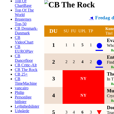
Top Of
ChartBase
Top Of The
World
◄
Fredag d
Brugernes
Top-50
CB Denmark-
Kuns
DU
SU
FU
UPL
TP
Danmark
Titel
CB
Eva
●
VideoChart
1
1
1
5
1
Who
CB
R
EUROPlay
CB
Ent
●
Dancefloor
2
2
2
4
2
Fin
CB Critic-Alt
R
CB The Rock
The
CB 25+
3
NY
CB
In T
TimeMachine
R
vancairo
Mu
Philip
4
NY
Cry
Personlige
R
hitlister
Lejlighedslister
Don
▼
Udgåede
5
3
4
6
3
True