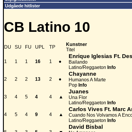
Udgåede hitlister
CB Latino 10
Kunstner
DU
SU
FU
UPL
TP
Titel
Enrique Iglesias Ft. 
1
1
1
16
1
●
Bailando
Latino/Reggaeton
Info
Chayanne
2
2
2
13
2
●
Humanos A Marte
Pop
Info
Juanes
3
4
5
4
4
▲
Una Flor
Latino/Reggaeton
Info
Carlos Vives Ft. Marc 
4
5
4
9
4
▲
Cuando Nos Volvamos A Enco
Latino/Reggaeton
Info
David Bisbal