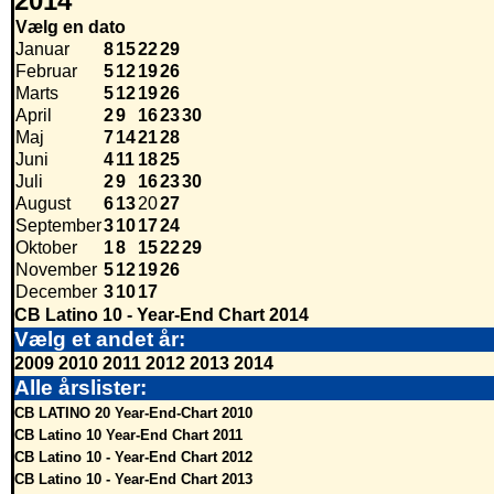
2014
Vælg en dato
Januar
8
15
22
29
Februar
5
12
19
26
Marts
5
12
19
26
April
2
9
16
23
30
Maj
7
14
21
28
Juni
4
11
18
25
Juli
2
9
16
23
30
August
6
13
20
27
September
3
10
17
24
Oktober
1
8
15
22
29
November
5
12
19
26
December
3
10
17
CB Latino 10 - Year-End Chart 2014
Vælg et andet år:
2009
2010
2011
2012
2013
2014
Alle årslister:
CB LATINO 20 Year-End-Chart 2010
CB Latino 10 Year-End Chart 2011
CB Latino 10 - Year-End Chart 2012
CB Latino 10 - Year-End Chart 2013