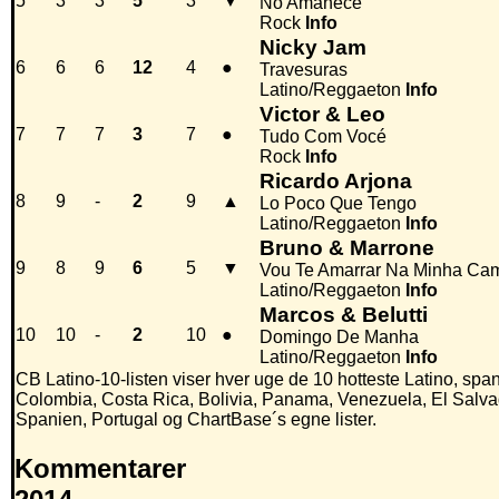
5
3
3
5
3
▼
No Amanece
Rock
Info
Nicky Jam
6
6
6
12
4
●
Travesuras
Latino/Reggaeton
Info
Victor & Leo
7
7
7
3
7
●
Tudo Com Vocé
Rock
Info
Ricardo Arjona
8
9
-
2
9
▲
Lo Poco Que Tengo
Latino/Reggaeton
Info
Bruno & Marrone
9
8
9
6
5
▼
Vou Te Amarrar Na Minha Ca
Latino/Reggaeton
Info
Marcos & Belutti
10
10
-
2
10
●
Domingo De Manha
Latino/Reggaeton
Info
CB Latino-10-listen viser hver uge de 10 hotteste Latino, spansk
Colombia, Costa Rica, Bolivia, Panama, Venezuela, El Salv
Spanien, Portugal og ChartBase´s egne lister.
Kommentarer