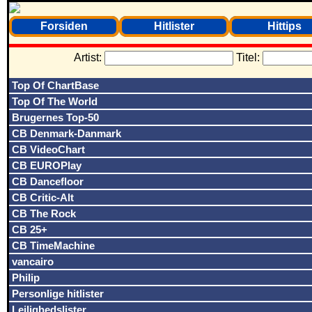
Forsiden
Hitlister
Hittips
Artist:
Titel:
Top Of ChartBase
Top Of The World
Brugernes Top-50
CB Denmark-Danmark
CB VideoChart
CB EUROPlay
CB Dancefloor
CB Critic-Alt
CB The Rock
CB 25+
CB TimeMachine
vancairo
Philip
Personlige hitlister
Lejlighedslister