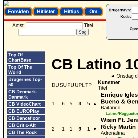
Brugernavn:
Forsiden
Hitlister
Hittips
Om
Kode:
Artist:
Titel:
Opret
Top Of
CB Latino 1
ChartBase
Top Of The
World
◄
Onsdag d
Brugernes Top-
Kunstner
50
DU
SU
FU
UPL
TP
Titel
CB Denmark-
Enrique Igle
Danmark
Bueno & Gen
1
6
5
3
5
▲
CB VideoChart
Bailando
CB EUROPlay
Latino/Reggaeto
CB Dancefloor
Wisin Ft. Jen
CB Critic-Alt
Ricky Martin
2
1
1
9
1
▼
CB The Rock
Adrenalina