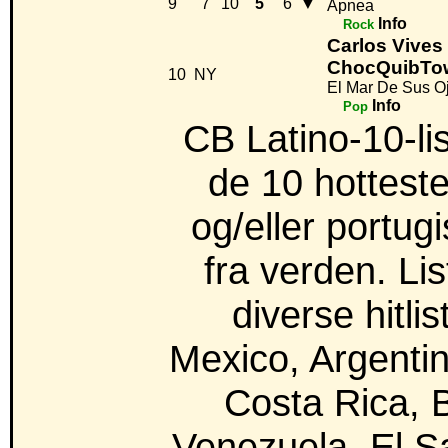
9
7
10
5
6
▼
Apnea
Info
Rock
Carlos Vives 
ChocQuibTo
10
NY
El Mar De Sus O
Info
Pop
CB Latino-10-li
de 10 hotteste
og/eller portug
fra verden. Li
diverse hitlis
Mexico, Argentin
Costa Rica, 
Venezuela, El S