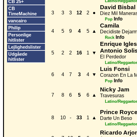
Latino/Reggaeto
CB 25+
David Bisbal
CB
3
3
3
12
2
●
Diez Mil Manera
TimeMachine
Info
Pop
vancairo
Camila
Philip
4
5
9
4
5
▲
Decidiste Dejar
Personlige
Info
Rock
hitlister
Enrique Igles
Lejlighedslister
Antonio Soli
5
2
2
16
1
▼
Udgåede
El Perdedor
hitlister
Latino/Reggaeto
Luis Fonsi
6
4
7
3
4
▼
Corazon En La M
Info
Pop
Nicky Jam
7
8
6
5
6
▲
Travesuras
Latino/Reggaeto
Prince Royc
8
10
-
33
1
▲
Darte Un Beso
Latino/Reggaeto
Ricardo Arjo