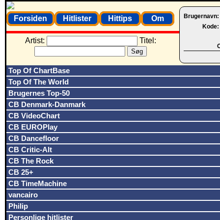
Brugernavn
Forsiden
Hitlister
Hittips
Om
Kode
Artist:
Titel:
O
Top Of ChartBase
Top Of The World
Brugernes Top-50
CB Denmark-Danmark
CB VideoChart
CB EUROPlay
CB Dancefloor
CB Critic-Alt
CB The Rock
CB 25+
CB TimeMachine
vancairo
Philip
Personlige hitlister