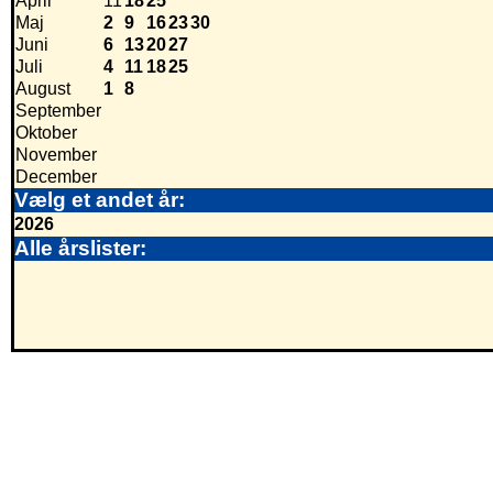
April
11
18
25
Maj
2
9
16
23
30
Juni
6
13
20
27
Juli
4
11
18
25
August
1
8
September
Oktober
November
December
Vælg et andet år:
2026
Alle årslister: