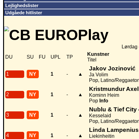
Lejlighedslister
Udgåede hitlister
Lørdag 
Kunstner
DU
SU
FU
UPL
TP
Titel
Jakov Jozinović
1
NY
1
-
▲
Ja Volim
Pop, Latino/Reggaeto
Kristmundur Axe
2
NY
1
-
▲
Kominn Heim
Pop
Info
Nublu & Tief City
3
NY
1
-
▲
Kesselaid
Pop, Latino/Reggaeto
Linda Lampenius
4
NY
1
-
▲
Liekinheitin