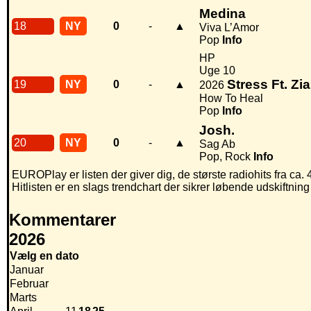
Medina
18
NY
0
-
▲
Viva L’Amor
Pop
Info
HP
Uge 10
Stress Ft. Zi
19
NY
0
-
▲
2026
How To Heal
Pop
Info
Josh.
20
NY
0
-
▲
Sag Ab
Pop, Rock
Info
EUROPlay er listen der giver dig, de største radiohits fra ca.
Hitlisten er en slags trendchart der sikrer løbende udskiftnin
Kommentarer
2026
Vælg en dato
Januar
Februar
Marts