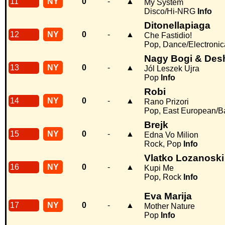
11
NY
0
-
▲
My System
Disco/Hi-NRG
Info
Ditonellapiaga
12
NY
0
-
▲
Che Fastidio!
Pop, Dance/Electroni
Nagy Bogi & Des
13
NY
0
-
▲
Jól Leszek Ujra
Pop
Info
Robi
14
NY
0
-
▲
Rano Prizori
Pop, East European/B
Brejk
15
NY
0
-
▲
Edna Vo Milion
Rock, Pop
Info
Vlatko Lozanoski
16
NY
0
-
▲
Kupi Me
Pop, Rock
Info
Eva Marija
17
NY
0
-
▲
Mother Nature
Pop
Info