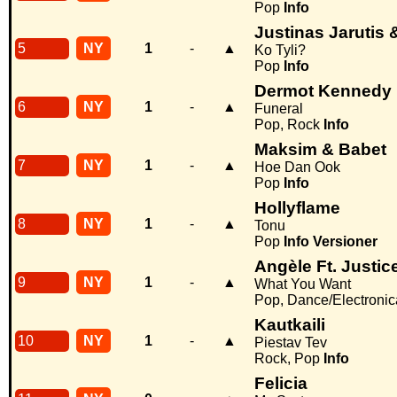
Pop
Info
Justinas Jarutis 
5
NY
1
-
▲
Ko Tyli?
Pop
Info
Dermot Kennedy
6
NY
1
-
▲
Funeral
Pop, Rock
Info
Maksim & Babet
7
NY
1
-
▲
Hoe Dan Ook
Pop
Info
Hollyflame
8
NY
1
-
▲
Tonu
Pop
Info
Versioner
Angèle Ft. Justic
9
NY
1
-
▲
What You Want
Pop, Dance/Electroni
Kautkaili
10
NY
1
-
▲
Piestav Tev
Rock, Pop
Info
Felicia