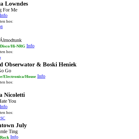
ica Lowndes
g For Me
Info
sten hos:
08
 Álmodtunk
Info
 Disco/Hi-NRG
sten hos:
o
d Obserwator & Boski Heniek
Go Go
Info
e/Electronica/House
sten hos:
a Nicoletti
Hate You
Info
sten hos:
ESC
town July
mle Ting
Info
 Rock