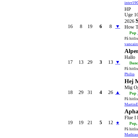
inter19
HP
Uge 1
S
2026
16
8
19
6
8
▼
How T
Pop
På hitli
vancair
Alpen
Hallo
17
13
29
3
13
▼
Danc
På hitli
Philip
Hej 
Mig Og
18
29
31
4
26
▲
Pop
På hitli
Martin
Apha
Flue I
19
19
21
5
12
●
Pop,
På hitli
Mathia