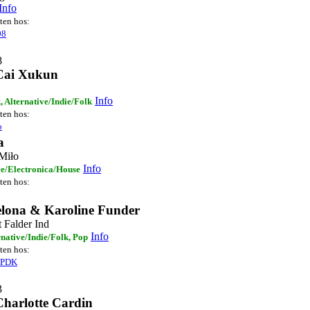
Info
sten hos:
08
8
Cai Xukun
Info
, Alternative/Indie/Folk
sten hos:
o
a
Miło
Info
e/Electronica/House
sten hos:
elona & Karoline Funder
 Falder Ind
Info
rnative/Indie/Folk, Pop
sten hos:
sPDK
3
Charlotte Cardin