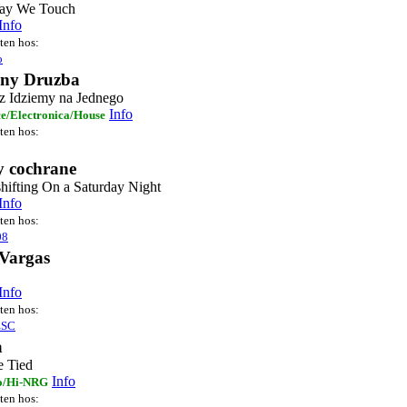
ay We Touch
Info
sten hos:
o
ony Druzba
z Idziemy na Jednego
Info
e/Electronica/House
sten hos:
y cochrane
hifting On a Saturday Night
Info
sten hos:
08
 Vargas
Info
sten hos:
ESC
a
 Tied
Info
o/Hi-NRG
sten hos: