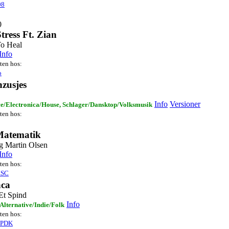
08
0
tress Ft. Zian
o Heal
Info
sten hos:
o
zusjes
Info
Versioner
e/Electronica/House, Schlager/Dansktop/Volksmusik
sten hos:
Matematik
 Martin Olsen
Info
sten hos:
ESC
ca
 Et Spind
Info
 Alternative/Indie/Folk
sten hos:
sPDK