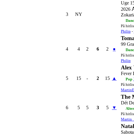
Uge 1
2026
3
NY
Zokari
Danc
På hitli
Philip
-
Toma
99 Gra
4
4
2
6
2
●
Danc
På hitli
Philip
Alex
Fever
5
15
-
2
15
▲
Pop
På hitli
Martin
The 
Dét De
6
5
5
3
5
▼
Alte
På hitli
Martin_
Natal
Sabota