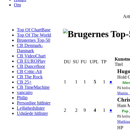
Om
Art
Top Of ChartBase
Top Of The World
Brugernes Top-50
CB Denmark-
Danmark
CB VideoChart
Kunstn
CB EUROPlay
DU
SU
FU
UPL
TP
Titel
CB Dancefloor
Hug
CB Critic-Alt
CB The Rock
Hold 
1
1
1
5
1
●
CB 25+
Alte
CB TimeMachine
På hitli
vancairo
Martin_
Philip
Chri
Personlige hitlister
Ham M
Lejlighedslister
2
2
9
4
1
●
Pop
Udgåede hitlister
På hitli
Mathia
HP