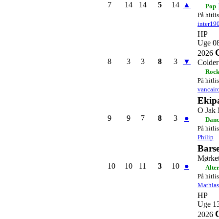
7
14
14
5
14
▲
Pop
På hitli
inter19
HP
Uge 0
2026
8
3
3
8
3
▼
Colder
Rock
På hitli
vancair
Ekip
O Jak 
9
9
7
8
3
●
Danc
På hitli
Philip
Bars
Mørket
10
10
11
3
10
●
Alte
På hitli
Mathia
HP
Uge 1
2026