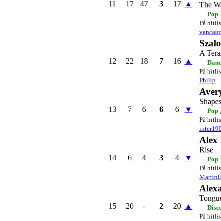
11
17
47
3
17
▲
The W
Pop
På hitli
vancair
Szal
A Tera
12
22
18
7
16
▲
Danc
På hitli
Philip
Aver
Shapes
13
7
6
6
6
▼
Pop
På hitli
inter19
Alex
Rise
14
6
4
3
4
▼
Pop
På hitli
Martin
Alex
Tongue
15
20
-
2
20
▲
Disc
På hitli