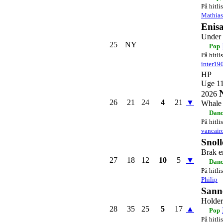
På hitli
Mathia
Enis
Under
25
NY
Pop
På hitli
inter19
HP
Uge 1
2026
26
21
24
4
21
▼
Whale
Danc
På hitli
vancair
Snoll
Brak e
27
18
12
10
5
▼
Danc
På hitli
Philip
Sann
Holder
28
35
25
5
17
▲
Pop
På hitli