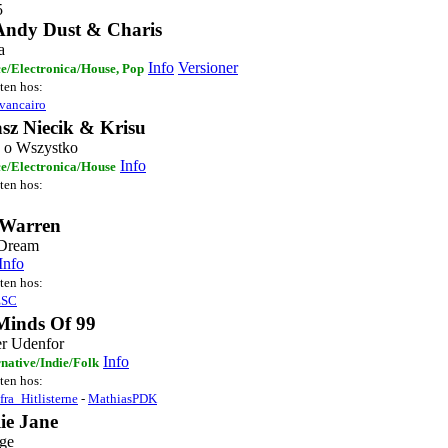
5
Andy Dust & Charis
a
Info
Versioner
e/Electronica/House, Pop
sten hos:
vancairo
sz Niecik & Krisu
 o Wszystko
Info
e/Electronica/House
sten hos:
 Warren
 Dream
Info
sten hos:
ESC
Minds Of 99
r Udenfor
Info
rnative/Indie/Folk
sten hos:
fra_Hitlisterne
-
MathiasPDK
ie Jane
ge