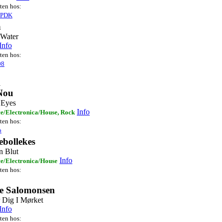
sten hos:
sPDK
a
 Water
Info
sten hos:
08
1
Nou
 Eyes
Info
e/Electronica/House, Rock
sten hos:
o
ebollekes
n Blut
Info
e/Electronica/House
sten hos:
e Salomonsen
 Dig I Mørket
Info
sten hos: