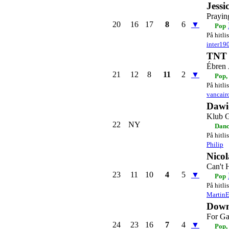
Jess
Prayin
20
16
17
8
6
▼
Pop
På hitli
inter19
TNT
Ébren
21
12
8
11
2
▼
Pop,
På hitli
vancair
Dawi
Klub 
22
NY
Danc
På hitli
Philip
Nicol
Can't 
23
11
10
4
5
▼
Pop
På hitli
Martin
Down
For Ga
24
23
16
7
4
▼
Pop,