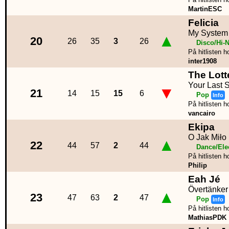
MartinESC
Felicia
My System
▲
20
26
35
3
26
Disco/Hi-
På hitlisten h
inter1908
The Lott
Your Last 
▼
21
14
15
15
6
Pop
Info
På hitlisten h
vancairo
Ekipa
O Jak Miło
▲
22
44
57
2
44
Dance/Ele
På hitlisten h
Philip
Eah Jé
Övertänker
▲
23
47
63
2
47
Pop
Info
På hitlisten h
MathiasPDK