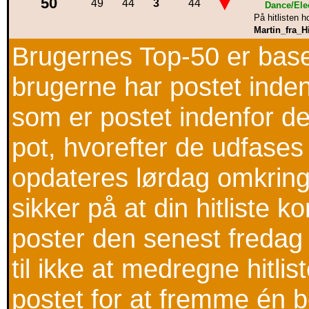
▼
50
49
44
3
44
Dance/Ele
På hitlisten h
Martin_fra_Hi
Brugernes Top-50 er baser
brugerne har postet inden
som er postet indenfor de
pot, hvorefter de udfases
opdateres lørdag omkring
sikker på at din hitliste 
poster den senest fredag 
til ikke at medregne hitli
postet for at fremme én 