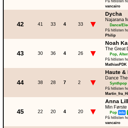
På hitlisten h
vancairo
Dycha
Najarana M
▼
42
41
33
4
33
Dance/Ele
På hitlisten h
Philip
Noah Ka
The Great 
▼
43
30
36
4
26
Pop, Alter
På hitlisten h
MathiasPDK
Haute &
Dance The
▼
44
38
28
7
2
Synthpop
På hitlisten h
Martin_fra_Hi
Anna Lil
Min Første
▼
45
22
20
4
20
Pop
Info
På hitlisten h
vancairo