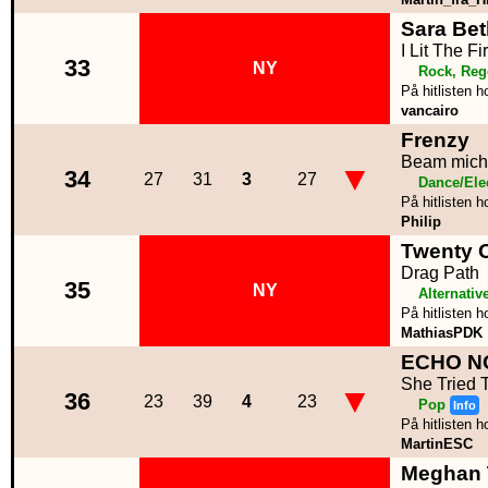
Sara Bet
I Lit The Fi
33
NY
Rock, Reg
På hitlisten h
vancairo
Frenzy
Beam mich
▼
34
27
31
3
27
Dance/Ele
På hitlisten h
Philip
Twenty O
Drag Path
35
NY
Alternativ
På hitlisten h
MathiasPDK
ECHO N
She Tried 
▼
36
23
39
4
23
Pop
Info
På hitlisten h
MartinESC
Meghan 