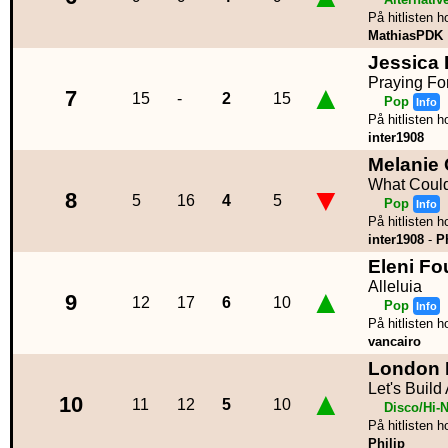
På hitlisten h
MathiasPDK
Jessica
Praying Fo
▲
7
15
-
2
15
Pop
Info
På hitlisten h
inter1908
Melanie 
What Coul
▼
8
5
16
4
5
Pop
Info
På hitlisten h
inter1908
-
P
Eleni Fo
Alleluia
▲
9
12
17
6
10
Pop
Info
På hitlisten h
vancairo
London 
Let's Build
▲
10
11
12
5
10
Disco/Hi-
På hitlisten h
Philip