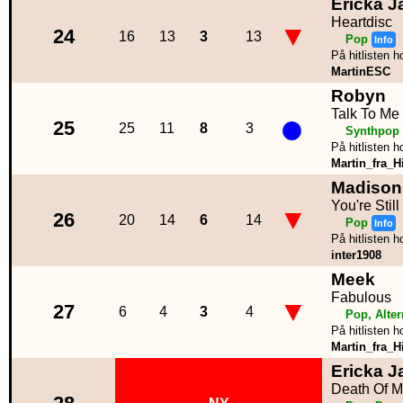
Ericka J
Heartdisc
▼
24
16
13
3
13
Pop
Info
På hitlisten h
MartinESC
Robyn
●
Talk To Me
25
25
11
8
3
Synthpop
På hitlisten h
Martin_fra_Hi
Madison
You're Stil
▼
26
20
14
6
14
Pop
Info
På hitlisten h
inter1908
Meek
Fabulous
▼
27
6
4
3
4
Pop, Alter
På hitlisten h
Martin_fra_Hi
Ericka J
Death Of 