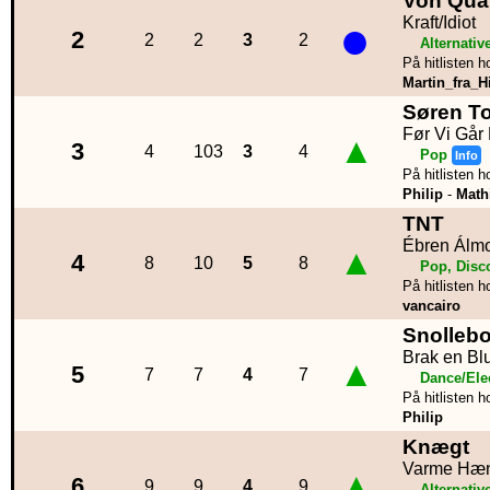
Von Qua
●
Kraft/Idiot
2
2
2
3
2
Alternativ
På hitlisten h
Martin_fra_Hi
Søren T
Før Vi Går
▲
3
4
103
3
4
Pop
Info
På hitlisten h
Philip
-
Math
TNT
Ébren Álm
▲
4
8
10
5
8
Pop, Disc
På hitlisten h
vancairo
Snollebo
Brak en Blu
▲
5
7
7
4
7
Dance/Ele
På hitlisten h
Philip
Knægt
Varme Hæ
▲
6
9
9
4
9
Alternativ