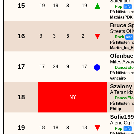
Satellitter
▲
15
19
19
3
19
Pop
Info
På hitlisten h
MathiasPDK
Bruce S
Streets Of
▼
16
3
3
5
2
Rock
Info
På hitlisten h
Martin_fra_Hi
Ofenbac
●
Miles Awa
17
17
24
9
17
Dance/Ele
På hitlisten h
vancairo
Szalony
A Teraz Id
18
NY
Dance/Ele
På hitlisten h
Philip
Sofie19
Alene Og I
▼
19
18
18
3
18
Pop
Info
På hitlisten h