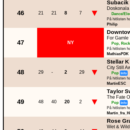
Subacik
Doskonala
▼
46
21
21
8
7
Dance/Ele
På hitlisten h
Philip
Downtow
For Gamle 
47
NY
Pop, Rock
På hitlisten h
MathiasPDK
Stellar K
City Still 
▼
48
29
-
2
29
Pop
Info
På hitlisten h
MartinESC
Taylor S
The Fate O
▼
49
48
40
20
2
Pop
Info
På hitlisten h
Martin_fra_Hi
Rose Gra
Wet & Wild