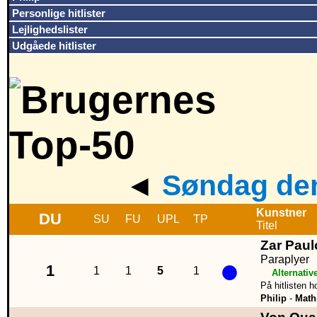
Personlige hitlister
Lejlighedslister
Udgåede hitlister
◄
Søndag den
Kunstner
DU
SU
FU
UPL
TP
Titel
Zar Paul
●
Paraplyer
1
1
1
5
1
Alternativ
På hitlisten h
Philip
-
Math