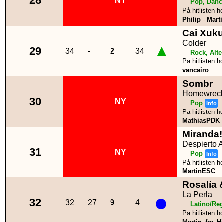
28
NY
Pop, Danc
På hitlisten h
Philip
-
Mart
Cai Xuk
Colder
▲
29
34
-
2
34
Rock, Alte
På hitlisten h
vancairo
Sombr
Homewrec
30
NY
Pop
Info
På hitlisten h
MathiasPDK
Miranda!
Despierto
31
NY
Pop
Info
På hitlisten h
MartinESC
Rosalía 
●
La Perla
32
32
27
9
4
Latino/Re
På hitlisten h
Martin_fra_Hi