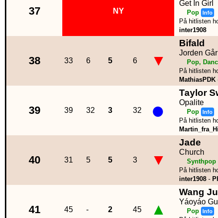
Get In Girl
37
NY
Pop
Info
På hitlisten h
inter1908
Bifald
Jorden Går
▼
38
33
6
5
6
Pop, Danc
På hitlisten h
MathiasPDK
Taylor S
●
Opalite
39
39
32
3
32
Pop
Info
På hitlisten h
Martin_fra_Hi
Jade
Church
▼
40
31
5
5
3
Synthpop
På hitlisten h
inter1908
-
P
Wang Ju
Yáoyáo Gux
▲
41
45
-
2
45
Pop
Info