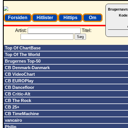
Brugernavn
Kode
Forsiden
Hitlister
Hittips
Om
Artist:
Titel:
Top Of ChartBase
Top Of The World
Brugernes Top-50
CB Denmark-Danmark
CB VideoChart
CB EUROPlay
CB Dancefloor
CB Critic-Alt
CB The Rock
CB 25+
CB TimeMachine
vancairo
Philip