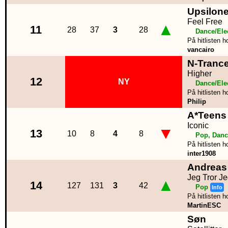
Upsilon
Feel Free
▲
11
28
37
3
28
Dance/Ele
På hitlisten h
vancairo
N-Tranc
Higher
12
NY
Dance/Ele
På hitlisten h
Philip
A*Teens
Iconic
▼
13
10
8
4
8
Pop, Danc
På hitlisten h
inter1908
Andreas
Jeg Tror Je
▲
14
127
131
3
42
Pop
Info
På hitlisten h
MartinESC
Søn