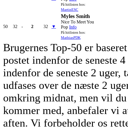
På hitlisten hos:
MartinESC
Myles Smith
Nice To Meet You
50
32
-
2
32
▼
Pop
Info
På hitlisten hos:
MathiasPDK
Brugernes Top-50 er baseret 
postet indenfor de seneste 4
indenfor de seneste 2 uger, t
udfases over de næste 2 uger
omkring midnat, men vil du v
kommer med, anbefaler vi at
aften. Vi forbeholder os rett