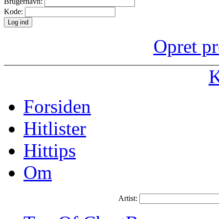
Brugernavn:
Kode:
Opret pr
K
Forsiden
Hitlister
Hittips
Om
Artist: