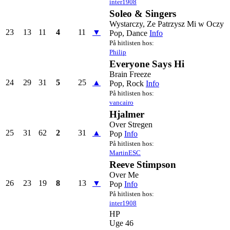
inter1908
Soleo & Singers
Wystarczy, Ze Patrzysz Mi w Oczy
23
13
11
4
11
▼
Pop, Dance
Info
På hitlisten hos:
Philip
Everyone Says Hi
Brain Freeze
24
29
31
5
25
▲
Pop, Rock
Info
På hitlisten hos:
vancairo
Hjalmer
Over Stregen
25
31
62
2
31
▲
Pop
Info
På hitlisten hos:
MartinESC
Reeve Stimpson
Over Me
26
23
19
8
13
▼
Pop
Info
På hitlisten hos:
inter1908
HP
Uge 46