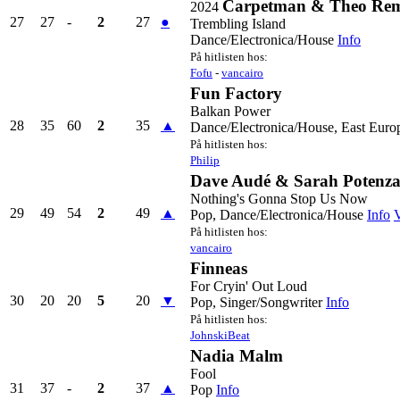
Carpetman & Theo Re
2024
27
27
-
2
27
●
Trembling Island
Dance/Electronica/House
Info
På hitlisten hos:
Fofu
-
vancairo
Fun Factory
Balkan Power
28
35
60
2
35
▲
Dance/Electronica/House, East Euro
På hitlisten hos:
Philip
Dave Audé & Sarah Potenz
Nothing's Gonna Stop Us Now
29
49
54
2
49
▲
Pop, Dance/Electronica/House
Info
V
På hitlisten hos:
vancairo
Finneas
For Cryin' Out Loud
30
20
20
5
20
▼
Pop, Singer/Songwriter
Info
På hitlisten hos:
JohnskiBeat
Nadia Malm
Fool
31
37
-
2
37
▲
Pop
Info