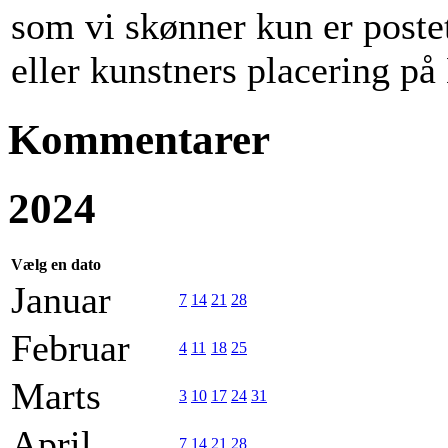
som vi skønner kun er poste
eller kunstners placering p
Kommentarer
2024
Vælg en dato
Januar
7
14
21
28
Februar
4
11
18
25
Marts
3
10
17
24
31
April
7
14
21
28