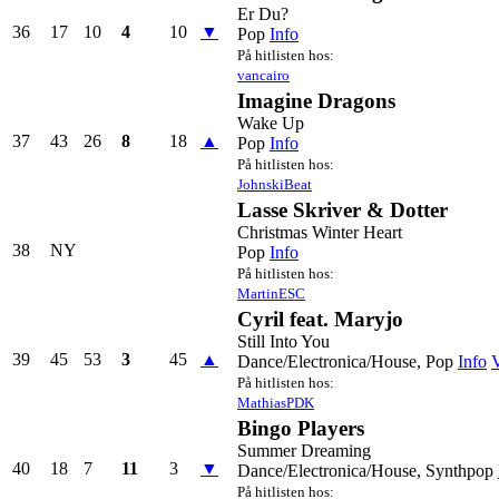
Er Du?
36
17
10
4
10
▼
Pop
Info
På hitlisten hos:
vancairo
Imagine Dragons
Wake Up
37
43
26
8
18
▲
Pop
Info
På hitlisten hos:
JohnskiBeat
Lasse Skriver & Dotter
Christmas Winter Heart
38
NY
Pop
Info
På hitlisten hos:
MartinESC
Cyril feat. Maryjo
Still Into You
39
45
53
3
45
▲
Dance/Electronica/House, Pop
Info
V
På hitlisten hos:
MathiasPDK
Bingo Players
Summer Dreaming
40
18
7
11
3
▼
Dance/Electronica/House, Synthpop
På hitlisten hos: