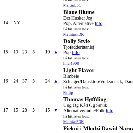
MartinESC
Blaue Blume
Det Husker Jeg
14
NY
Pop, Alternative
Info
På hitlisten hos:
MathiasPDK
Dolly Style
Tjofadderittanlej
15
19
23
3
19
▲
Pop
Info
På hitlisten hos:
inter1908
Light Flavor
Bimbele
16
24
37
3
24
▲
Schlager/Dansktop/Volksmusik, Dan
På hitlisten hos:
Philip
Thomas Høffding
Ung Og Kåd Og Smuk
17
15
28
3
15
▼
Alternative/Indie/Folk
Info
På hitlisten hos:
MathiasPDK
Piekni i Mlodzi Dawid Naro