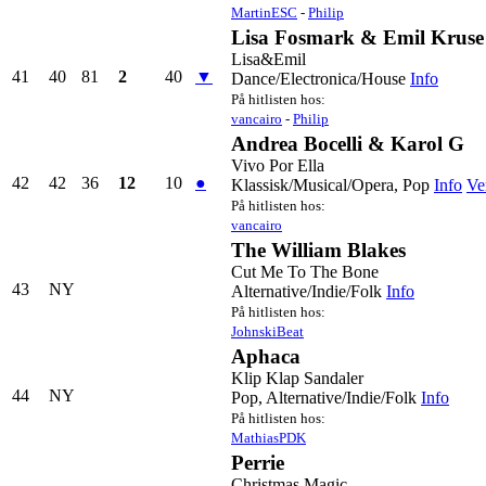
MartinESC
-
Philip
Lisa Fosmark & Emil Kruse
Lisa&Emil
41
40
81
2
40
▼
Dance/Electronica/House
Info
På hitlisten hos:
vancairo
-
Philip
Andrea Bocelli & Karol G
Vivo Por Ella
42
42
36
12
10
●
Klassisk/Musical/Opera, Pop
Info
Ve
På hitlisten hos:
vancairo
The William Blakes
Cut Me To The Bone
43
NY
Alternative/Indie/Folk
Info
På hitlisten hos:
JohnskiBeat
Aphaca
Klip Klap Sandaler
44
NY
Pop, Alternative/Indie/Folk
Info
På hitlisten hos:
MathiasPDK
Perrie
Christmas Magic