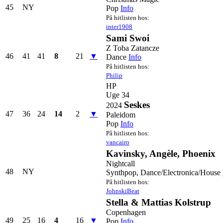
45
NY
Pop
Info
På hitlisten hos:
inter1908
Sami Swoi
Z Toba Zatancze
46
41
41
8
21
▼
Dance
Info
På hitlisten hos:
Philip
HP
Uge 34
Seskes
2024
47
36
24
14
2
▼
Paleidom
Pop
Info
På hitlisten hos:
vancairo
Kavinsky, Angèle, Phoenix
Nightcall
48
NY
Synthpop, Dance/Electronica/House
På hitlisten hos:
JohnskiBeat
Stella & Mattias Kolstrup
Copenhagen
49
25
16
4
16
▼
Pop
Info