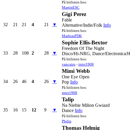
På hitlisten hos:
MartinESC
Gigi Perez
Fable
32
21
21
4
21
▼
Alternative/Indie/Folk
Info
På hitlisten hos:
MathiasPDK
Sophie Ellis-Bextor
Freedom Of The Night
33
28
108
2
28
▼
Disco/Hi-NRG, Dance/Electronica/
På hitlisten hos:
vancairo
-
inter1908
Mimi Webb
One Eye Open
34
26
46
4
26
▼
Pop
Info
På hitlisten hos:
inter1908
Talip
Na Niebie Milion Gwiazd
35
16
15
12
9
▼
Dance
Info
På hitlisten hos:
Philip
Thomas Helmig