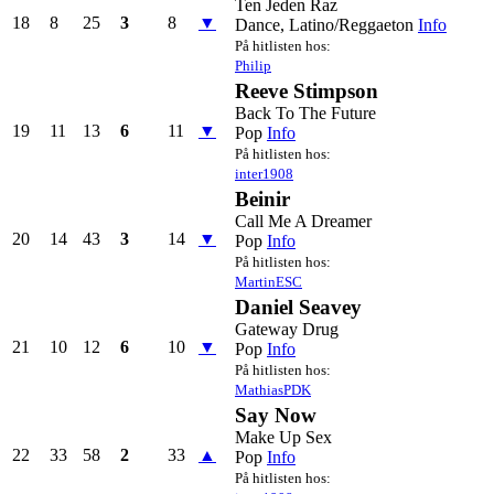
Ten Jeden Raz
18
8
25
3
8
▼
Dance, Latino/Reggaeton
Info
På hitlisten hos:
Philip
Reeve Stimpson
Back To The Future
19
11
13
6
11
▼
Pop
Info
På hitlisten hos:
inter1908
Beinir
Call Me A Dreamer
20
14
43
3
14
▼
Pop
Info
På hitlisten hos:
MartinESC
Daniel Seavey
Gateway Drug
21
10
12
6
10
▼
Pop
Info
På hitlisten hos:
MathiasPDK
Say Now
Make Up Sex
22
33
58
2
33
▲
Pop
Info
På hitlisten hos: