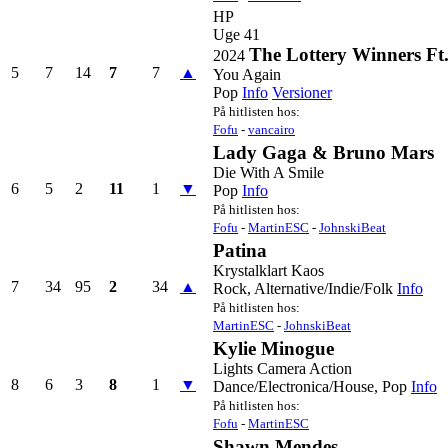
HP
Uge 41
The Lottery Winners F
2024
5
7
14
7
7
▲
You Again
Pop
Info
Versioner
På hitlisten hos:
Fofu
-
vancairo
Lady Gaga & Bruno Mars
Die With A Smile
6
5
2
11
1
▼
Pop
Info
På hitlisten hos:
Fofu
-
MartinESC
-
JohnskiBeat
Patina
Krystalklart Kaos
7
34
95
2
34
▲
Rock, Alternative/Indie/Folk
Info
På hitlisten hos:
MartinESC
-
JohnskiBeat
Kylie Minogue
Lights Camera Action
8
6
3
8
1
▼
Dance/Electronica/House, Pop
Info
På hitlisten hos:
Fofu
-
MartinESC
Shawn Mendes