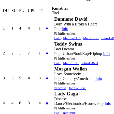
Kunstner
DU
SU
FU
UPL
TP
Titel
Damiano David
Born With a Broken Heart
1
1
4
4
1
●
Pop
Info
På hitlisten hos:
Fofu
-
MathiasPDK
-
MartinESC
-
JohnskiB
Teddy Swims
Bad Dreams
2
2
1
7
1
●
Pop, Urban/Soul/Rap/Hiphop
Info
På hitlisten hos:
Fofu
-
MartinESC
-
JohnskiBeat
Morgan Wallen
Love Somebody
3
3
5
4
3
●
Pop, Country/Americana
Info
På hitlisten hos:
vancairo
-
JohnskiBeat
Lady Gaga
Disease
4
4
6
3
4
●
Dance/Electronica/House, Pop
Info
På hitlisten hos:
Fofu
-
inter1908