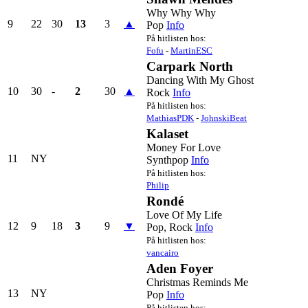
Why Why Why
9
22
30
13
3
▲
Pop
Info
På hitlisten hos:
Fofu
-
MartinESC
Carpark North
Dancing With My Ghost
10
30
-
2
30
▲
Rock
Info
På hitlisten hos:
MathiasPDK
-
JohnskiBeat
Kalaset
Money For Love
11
NY
Synthpop
Info
På hitlisten hos:
Philip
Rondé
Love Of My Life
12
9
18
3
9
▼
Pop, Rock
Info
På hitlisten hos:
vancairo
Aden Foyer
Christmas Reminds Me
13
NY
Pop
Info
På hitlisten hos: