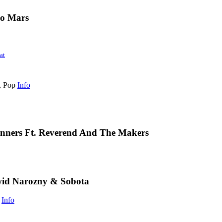
o Mars
at
, Pop
Info
inners Ft. Reverend And The Makers
wid Narozny & Sobota
Info