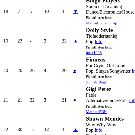
Bingo Players
Summer Dreaming
18
7
5
10
3
▼
Dance/Electronica/House
På hitlisten hos:
MartinESC
-
Philip
Dolly Style
Tjofadderittanlej
19
23
-
2
23
▲
Pop
Info
På hitlisten hos:
inter1908
Finneas
For Cryin' Out Loud
20
20
26
4
20
●
Pop, Singer/Songwriter
I
På hitlisten hos:
JohnskiBeat
Gigi Perez
Fable
21
21
22
3
21
●
Alternative/Indie/Folk
Inf
På hitlisten hos:
MathiasPDK
Shawn Mendes
Why Why Why
22
30
12
12
3
▲
Pop
Info