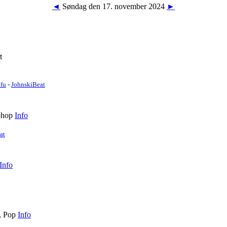
◄
Søndag den 17. november 2024
►
t
fu
-
JohnskiBeat
phop
Info
at
Info
, Pop
Info