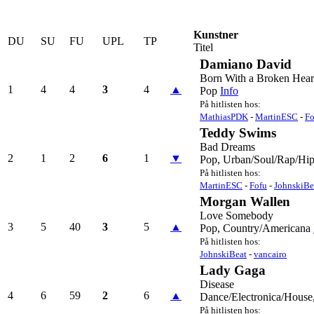
Kunstner
DU
SU
FU
UPL
TP
Titel
Damiano David
Born With a Broken Hear
1
4
4
3
4
▲
Pop
Info
På hitlisten hos:
MathiasPDK
-
MartinESC
-
Fo
Teddy Swims
Bad Dreams
2
1
2
6
1
▼
Pop, Urban/Soul/Rap/Hi
På hitlisten hos:
MartinESC
-
Fofu
-
JohnskiBe
Morgan Wallen
Love Somebody
3
5
40
3
5
▲
Pop, Country/Americana
På hitlisten hos:
JohnskiBeat
-
vancairo
Lady Gaga
Disease
4
6
59
2
6
▲
Dance/Electronica/House
På hitlisten hos: