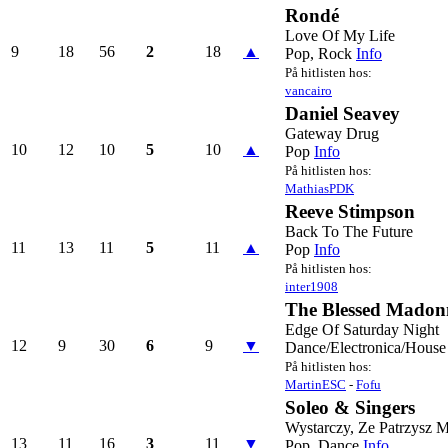
Rondé
Love Of My Life
9
18
56
2
18
▲
Pop, Rock
Info
På hitlisten hos:
vancairo
Daniel Seavey
Gateway Drug
10
12
10
5
10
▲
Pop
Info
På hitlisten hos:
MathiasPDK
Reeve Stimpson
Back To The Future
11
13
11
5
11
▲
Pop
Info
På hitlisten hos:
inter1908
The Blessed Madon
Edge Of Saturday Night
12
9
30
6
9
▼
Dance/Electronica/House
På hitlisten hos:
MartinESC
-
Fofu
Soleo & Singers
Wystarczy, Ze Patrzysz 
13
11
16
3
11
▼
Pop, Dance
Info