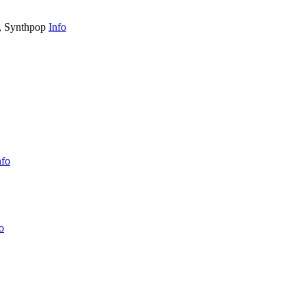
, Synthpop
Info
nfo
o