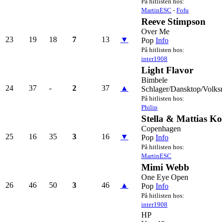
På hitlisten hos:
MartinESC
-
Fofu
Reeve Stimpson
Over Me
23
19
18
7
13
▼
Pop
Info
På hitlisten hos:
inter1908
Light Flavor
Bimbele
24
37
-
2
37
▲
Schlager/Dansktop/Volks
På hitlisten hos:
Philip
Stella & Mattias Ko
Copenhagen
25
16
35
3
16
▼
Pop
Info
På hitlisten hos:
MartinESC
Mimi Webb
One Eye Open
26
46
50
3
46
▲
Pop
Info
På hitlisten hos:
inter1908
HP