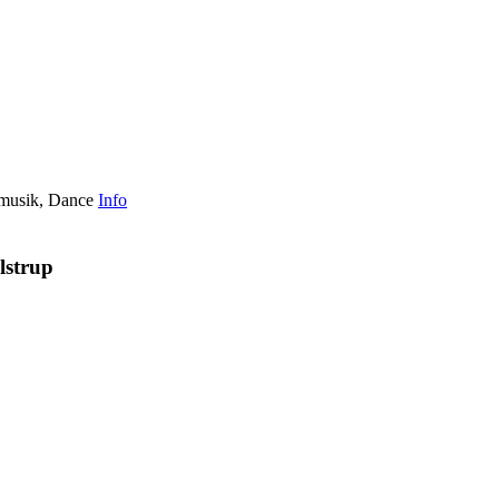
musik, Dance
Info
lstrup