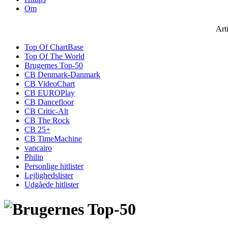
Om
Art
Top Of ChartBase
Top Of The World
Brugernes Top-50
CB Denmark-Danmark
CB VideoChart
CB EUROPlay
CB Dancefloor
CB Critic-Alt
CB The Rock
CB 25+
CB TimeMachine
vancairo
Philip
Personlige hitlister
Lejlighedslister
Udgåede hitlister