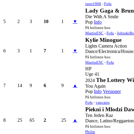
inter1908
-
Fofu
Lady Gaga & Brun
Die With A Smile
5
2
3
10
1
▼
Pop
Info
På hitlisten hos:
MartinESC
-
Fofu
-
JohnskiBe
Kylie Minogue
Lights Camera Action
6
3
1
7
1
▼
Dance/Electronica/House
På hitlisten hos:
MartinESC
-
Fofu
HP
Uge 41
The Lottery W
2024
7
14
9
6
9
▲
You Again
Pop
Info
Versioner
På hitlisten hos:
Fofu
-
vancairo
Piekni i Mlodzi Da
Ten Jeden Raz
8
25
65
2
25
▲
Dance, Latino/Reggaeton
På hitlisten hos:
Philip