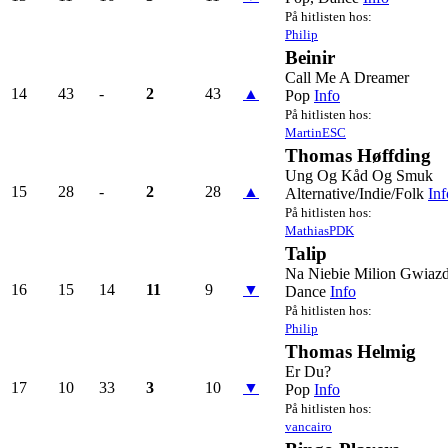
På hitlisten hos:
Philip
Beinir
Call Me A Dreamer
14
43
-
2
43
▲
Pop
Info
På hitlisten hos:
MartinESC
Thomas Høffding
Ung Og Kåd Og Smuk
15
28
-
2
28
▲
Alternative/Indie/Folk
Inf
På hitlisten hos:
MathiasPDK
Talip
Na Niebie Milion Gwiaz
16
15
14
11
9
▼
Dance
Info
På hitlisten hos:
Philip
Thomas Helmig
Er Du?
17
10
33
3
10
▼
Pop
Info
På hitlisten hos:
vancairo