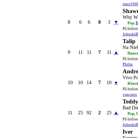
inter190
Shaw
Why W
8
6
6
8
3
▼
I
Pop
På hitlis
JohnskiB
Talip
Na Nie
9
11
11
7
11
▲
Danc
På hitlis
Philip
Andre
Vivo Po
10
10
14
7
10
●
Klass
På hitlis
vancairo
Teddy
Bad Dr
11
25
92
2
25
▲
Pop, 
På hitlis
JohnskiB
Iver
Europc