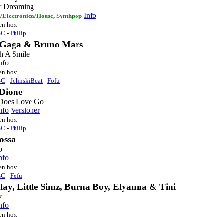
 Dreaming
Info
/Electronica/House, Synthpop
ten hos:
SC
-
Philip
 Gaga & Bruno Mars
h A Smile
nfo
ten hos:
SC
-
JohnskiBeat
-
Fofu
Dione
Does Love Go
nfo
Versioner
ten hos:
SC
-
Philip
ossa
o
nfo
ten hos:
SC
-
Fofu
lay, Little Simz, Burna Boy, Elyanna & Tini
y
nfo
ten hos: