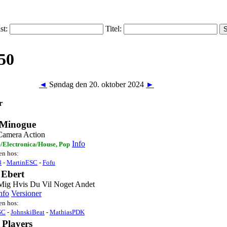
ist:
Titel:
◄
Søndag den 20. oktober 2024
►
r
 Minogue
Camera Action
Info
/Electronica/House, Pop
ten hos:
8
-
MartinESC
-
Fofu
 Ebert
Mig Hvis Du Vil Noget Andet
nfo
Versioner
ten hos:
SC
-
JohnskiBeat
-
MathiasPDK
 Players