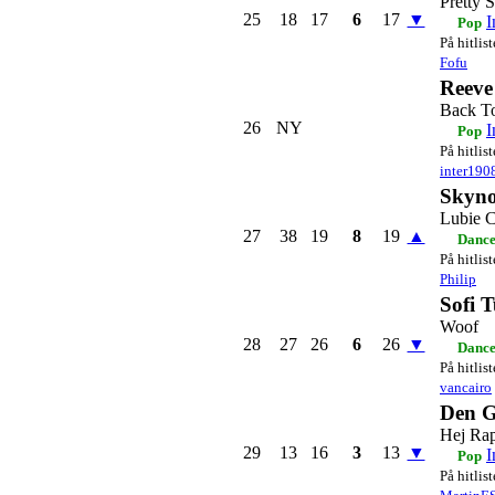
Pretty 
25
18
17
6
17
▼
I
Pop
På hitlis
Fofu
Reeve
Back To
26
NY
I
Pop
På hitlis
inter190
Skyn
Lubie C
27
38
19
8
19
▲
Danc
På hitlis
Philip
Sofi 
Woof
28
27
26
6
26
▼
Dance
På hitlis
vancairo
Den G
Hej Rap
29
13
16
3
13
▼
I
Pop
På hitlis