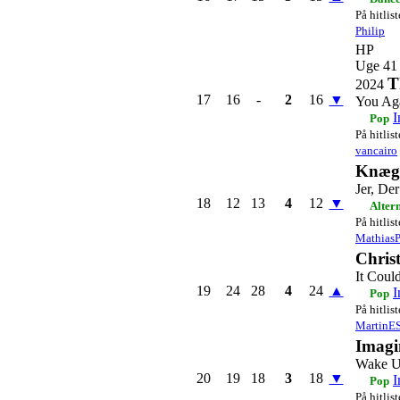
På hitlis
Philip
HP
Uge 41
T
2024
17
16
-
2
16
▼
You Ag
I
Pop
På hitlis
vancairo
Knæg
Jer, De
18
12
13
4
12
▼
Alter
På hitlis
Mathias
Christ
It Coul
19
24
28
4
24
▲
I
Pop
På hitlis
MartinE
Imagi
Wake 
20
19
18
3
18
▼
I
Pop
På hitlis