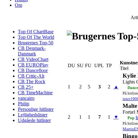
Om
Art
Top Of ChartBase
Top Of The World
Brugernes Top-50
CB Denmark-
Danmark
CB VideoChart
Kunstne
CB EUROPlay
DU
SU
FU
UPL
TP
Titel
CB Dancefloor
Kylie
CB Critic-Alt
CB The Rock
Lights 
1
2
5
3
2
▲
CB 25+
Dance
CB TimeMachine
På hitlis
vancairo
inter190
Philip
Malte
Personlige hitlister
Fortæl 
Lejlighedslister
2
1
1
7
1
▼
I
Pop
Udgåede hitlister
På hitlis
MartinE
Bingo