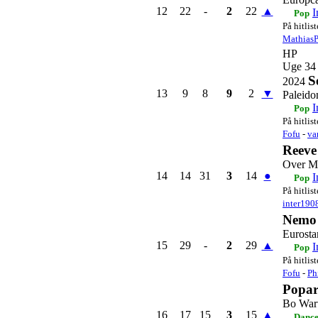
12
22
-
2
22
▲
I
Pop
På hitlis
Mathias
HP
Uge 34
S
2024
13
9
8
9
2
▼
Paleid
I
Pop
På hitlis
Fofu
-
va
Reeve
Over M
14
14
31
3
14
●
I
Pop
På hitlis
inter190
Nemo
Eurosta
15
29
-
2
29
▲
I
Pop
På hitlis
Fofu
-
Ph
Popar
Bo War
16
17
15
3
15
▲
Dance