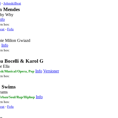
8
-
JohnskiBeat
n Mendes
hy Why
nfo
ten hos:
eat
-
Fofu
bie Milion Gwiazd
Info
e
ten hos:
a Bocelli & Karol G
r Ella
Info
Versioner
isk/Musical/Opera, Pop
ten hos:
 Swims
eams
Info
Urban/Soul/Rap/Hiphop
ten hos:
eat
-
Fofu
ar