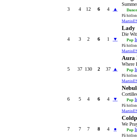
Summer
3
4
12
6
4
▲
Dance
På hitlis
MartinE
Lady
Die Wit
4
3
2
6
1
▼
I
Pop
På hitlis
MartinE
Aura 
Where 
5
37
130
2
37
▲
I
Pop
På hitlis
MartinE
Nebul
Cortille
6
5
4
6
4
▼
I
Pop
På hitlis
MartinE
Coldp
We Pra
7
7
7
8
4
●
I
Pop
På hitlis