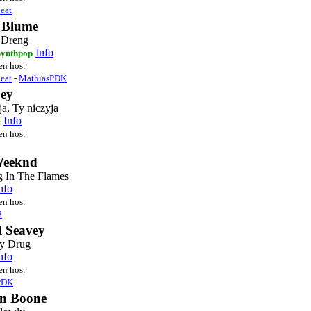
eat
 Blume
 Dreng
Info
Synthpop
ten hos:
eat
-
MathiasPDK
ey
ja, Ty niczyja
Info
e
ten hos:
Weeknd
 In The Flames
nfo
ten hos:
8
l Seavey
y Drug
nfo
ten hos:
PDK
n Boone