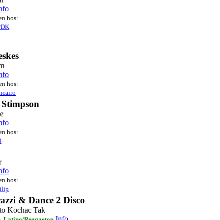
nfo
ten hos:
PDK
eskes
om
nfo
ten hos:
ncairo
 Stimpson
e
nfo
ten hos:
8
r
nfo
ten hos:
ilip
azzi & Dance 2 Disco
to Kochac Tak
Info
, Latino/Reggaeton