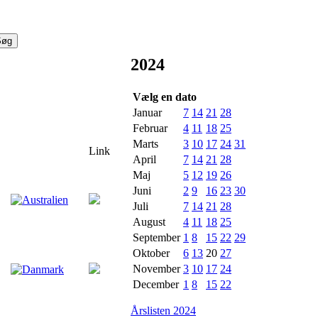
2024
Vælg en dato
Januar
7
14
21
28
Februar
4
11
18
25
Marts
3
10
17
24
31
Link
April
7
14
21
28
Maj
5
12
19
26
Juni
2
9
16
23
30
Juli
7
14
21
28
August
4
11
18
25
September
1
8
15
22
29
Oktober
6
13
20
27
November
3
10
17
24
December
1
8
15
22
Årslisten 2024