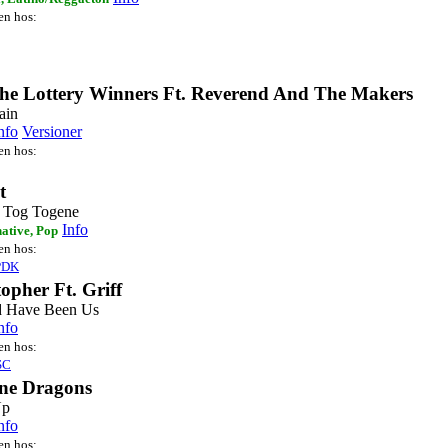
ten hos:
he Lottery Winners Ft. Reverend And The Makers
ain
nfo
Versioner
ten hos:
t
r Tog Togene
Info
native, Pop
ten hos:
PDK
opher Ft. Griff
d Have Been Us
nfo
ten hos:
SC
ne Dragons
Up
nfo
ten hos: