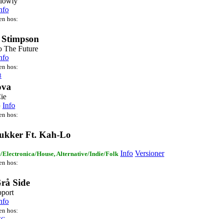
Slowly
nfo
ten hos:
 Stimpson
 The Future
nfo
ten hos:
8
ova
ie
Info
e
ten hos:
Tukker Ft. Kah-Lo
Info
Versioner
/Electronica/House, Alternative/Indie/Folk
ten hos:
rå Side
port
nfo
ten hos: