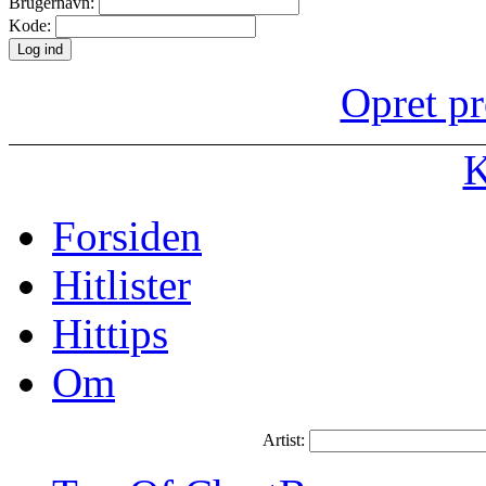
Brugernavn:
Kode:
Opret pr
K
Forsiden
Hitlister
Hittips
Om
Artist: