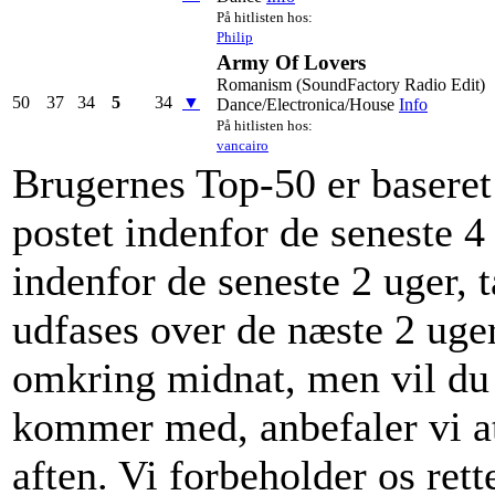
På hitlisten hos:
Philip
Army Of Lovers
Romanism (SoundFactory Radio Edit)
50
37
34
5
34
▼
Dance/Electronica/House
Info
På hitlisten hos:
vancairo
Brugernes Top-50 er baseret 
postet indenfor de seneste 4
indenfor de seneste 2 uger, t
udfases over de næste 2 uger
omkring midnat, men vil du v
kommer med, anbefaler vi at
aften. Vi forbeholder os rett