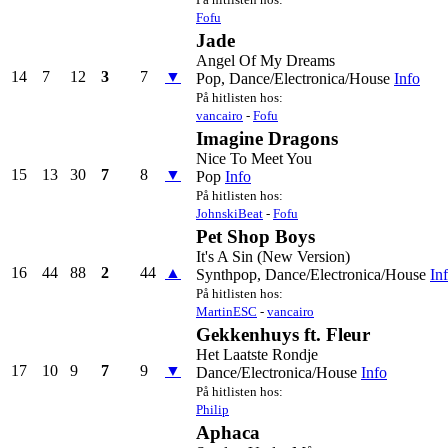
Fofu
Jade
Angel Of My Dreams
14
7
12
3
7
▼
Pop, Dance/Electronica/House
Info
På hitlisten hos:
vancairo
-
Fofu
Imagine Dragons
Nice To Meet You
15
13
30
7
8
▼
Pop
Info
På hitlisten hos:
JohnskiBeat
-
Fofu
Pet Shop Boys
It's A Sin (New Version)
16
44
88
2
44
▲
Synthpop, Dance/Electronica/House
In
På hitlisten hos:
MartinESC
-
vancairo
Gekkenhuys ft. Fleur
Het Laatste Rondje
17
10
9
7
9
▼
Dance/Electronica/House
Info
På hitlisten hos:
Philip
Aphaca