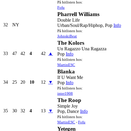
På hitlisten hos:
Fofu
Pharrell Williams
Double Life
32
NY
Urban/Soul/Rap/Hiphop, Pop
Info
På hitlisten hos:
JohnskiBeat
The Kolors
Un Ragazzo Una Ragazza
33
47
42
4
42
▲
Pop
Info
På hitlisten hos:
MartinESC
Blanka
If U Want Me
34
25
20
10
12
▼
Pop
Info
På hitlisten hos:
inter1908
The Roop
Simple Joy
35
30
32
4
13
▼
Pop, Dance
Info
På hitlisten hos:
MartinESC
-
Fofu
Yetegen