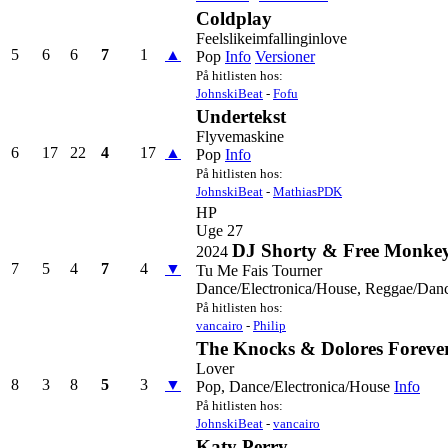
Coldplay
Feelslikeimfallinginlove
5
6
6
7
1
▲
Pop
Info
Versioner
På hitlisten hos:
JohnskiBeat
-
Fofu
Undertekst
Flyvemaskine
6
17
22
4
17
▲
Pop
Info
På hitlisten hos:
JohnskiBeat
-
MathiasPDK
HP
Uge 27
DJ Shorty & Free Monkeys
2024
7
5
4
7
4
▼
Tu Me Fais Tourner
Dance/Electronica/House, Reggae/Dan
På hitlisten hos:
vancairo
-
Philip
The Knocks & Dolores Foreve
Lover
8
3
8
5
3
▼
Pop, Dance/Electronica/House
Info
På hitlisten hos:
JohnskiBeat
-
vancairo
Katy Perry