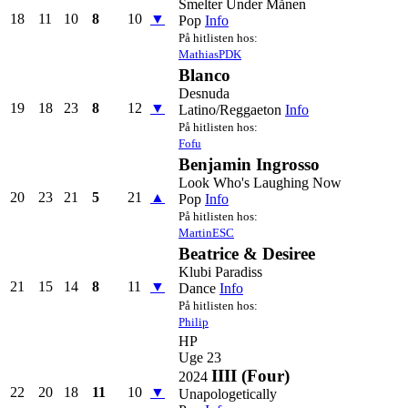
Smelter Under Månen
18
11
10
8
10
▼
Pop
Info
På hitlisten hos:
MathiasPDK
Blanco
Desnuda
19
18
23
8
12
▼
Latino/Reggaeton
Info
På hitlisten hos:
Fofu
Benjamin Ingrosso
Look Who's Laughing Now
20
23
21
5
21
▲
Pop
Info
På hitlisten hos:
MartinESC
Beatrice & Desiree
Klubi Paradiss
21
15
14
8
11
▼
Dance
Info
På hitlisten hos:
Philip
HP
Uge 23
IIII (Four)
2024
22
20
18
11
10
▼
Unapologetically