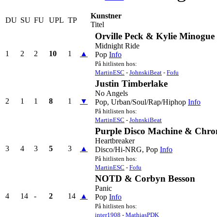
Kunstner
DU
SU
FU
UPL
TP
Titel
Orville Peck & Kylie Minogue
Midnight Ride
1
2
2
10
1
▲
Pop
Info
På hitlisten hos:
MartinESC
-
JohnskiBeat
-
Fofu
Justin Timberlake
No Angels
2
1
1
8
1
▼
Pop, Urban/Soul/Rap/Hiphop
Info
På hitlisten hos:
MartinESC
-
JohnskiBeat
Purple Disco Machine & Chr
Heartbreaker
3
4
3
5
3
▲
Disco/Hi-NRG, Pop
Info
På hitlisten hos:
MartinESC
-
Fofu
NOTD & Corbyn Besson
Panic
4
14
-
2
14
▲
Pop
Info
På hitlisten hos:
inter1908
-
MathiasPDK