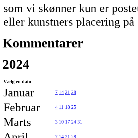
som vi skønner kun er poste
eller kunstners placering p
Kommentarer
2024
Vælg en dato
Januar
7
14
21
28
Februar
4
11
18
25
Marts
3
10
17
24
31
April
7
14
21
28