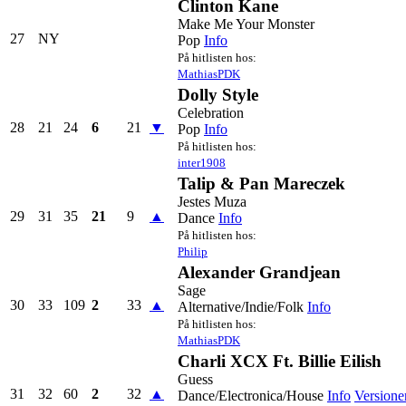
Clinton Kane
Make Me Your Monster
27
NY
Pop
Info
På hitlisten hos:
MathiasPDK
Dolly Style
Celebration
28
21
24
6
21
▼
Pop
Info
På hitlisten hos:
inter1908
Talip & Pan Mareczek
Jestes Muza
29
31
35
21
9
▲
Dance
Info
På hitlisten hos:
Philip
Alexander Grandjean
Sage
30
33
109
2
33
▲
Alternative/Indie/Folk
Info
På hitlisten hos:
MathiasPDK
Charli XCX Ft. Billie Eilish
Guess
31
32
60
2
32
▲
Dance/Electronica/House
Info
Versione