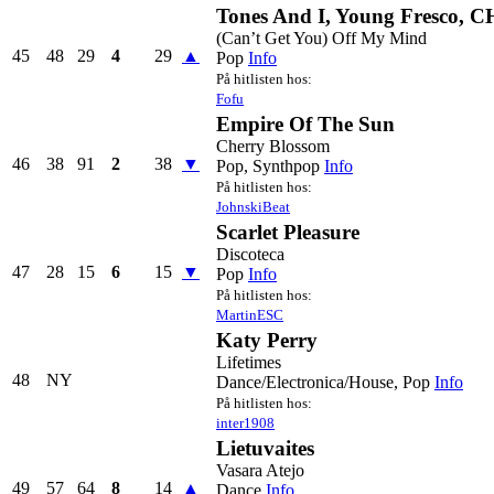
Tones And I, Young Fresco, C
(Can’t Get You) Off My Mind
45
48
29
4
29
▲
Pop
Info
På hitlisten hos:
Fofu
Empire Of The Sun
Cherry Blossom
46
38
91
2
38
▼
Pop, Synthpop
Info
På hitlisten hos:
JohnskiBeat
Scarlet Pleasure
Discoteca
47
28
15
6
15
▼
Pop
Info
På hitlisten hos:
MartinESC
Katy Perry
Lifetimes
48
NY
Dance/Electronica/House, Pop
Info
På hitlisten hos:
inter1908
Lietuvaites
Vasara Atejo
49
57
64
8
14
▲
Dance
Info