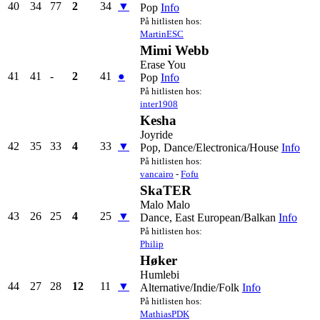
40
34
77
2
34
▼
Pop
Info
På hitlisten hos:
MartinESC
Mimi Webb
Erase You
41
41
-
2
41
●
Pop
Info
På hitlisten hos:
inter1908
Kesha
Joyride
42
35
33
4
33
▼
Pop, Dance/Electronica/House
Info
På hitlisten hos:
vancairo
-
Fofu
SkaTER
Malo Malo
43
26
25
4
25
▼
Dance, East European/Balkan
Info
På hitlisten hos:
Philip
Høker
Humlebi
44
27
28
12
11
▼
Alternative/Indie/Folk
Info
På hitlisten hos:
MathiasPDK