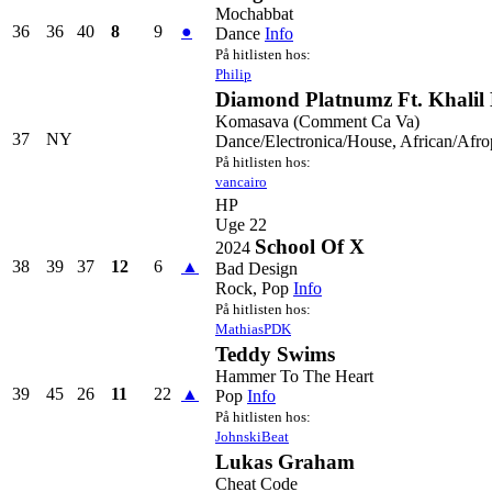
Mochabbat
36
36
40
8
9
●
Dance
Info
På hitlisten hos:
Philip
Diamond Platnumz Ft. Khalil
Komasava (Comment Ca Va)
37
NY
Dance/Electronica/House, African/Afr
På hitlisten hos:
vancairo
HP
Uge 22
School Of X
2024
38
39
37
12
6
▲
Bad Design
Rock, Pop
Info
På hitlisten hos:
MathiasPDK
Teddy Swims
Hammer To The Heart
39
45
26
11
22
▲
Pop
Info
På hitlisten hos:
JohnskiBeat
Lukas Graham
Cheat Code