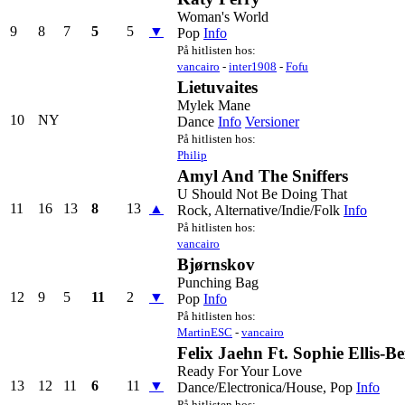
Woman's World
9
8
7
5
5
▼
Pop
Info
På hitlisten hos:
vancairo
-
inter1908
-
Fofu
Lietuvaites
Mylek Mane
10
NY
Dance
Info
Versioner
På hitlisten hos:
Philip
Amyl And The Sniffers
U Should Not Be Doing That
11
16
13
8
13
▲
Rock, Alternative/Indie/Folk
Info
På hitlisten hos:
vancairo
Bjørnskov
Punching Bag
12
9
5
11
2
▼
Pop
Info
På hitlisten hos:
MartinESC
-
vancairo
Felix Jaehn Ft. Sophie Ellis-B
Ready For Your Love
13
12
11
6
11
▼
Dance/Electronica/House, Pop
Info
På hitlisten hos: