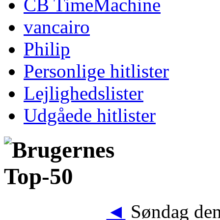
CB TimeMachine
vancairo
Philip
Personlige hitlister
Lejlighedslister
Udgåede hitlister
◄
Søndag den