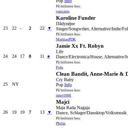
Pop
Info
På hitlisten hos:
vancairo
Karoline Funder
Dådyrøjne
23
22
-
2
22
▼
Singer/Songwriter, Alternative/Indie/Fo
På hitlisten hos:
MathiasPDK
Jamie Xx Ft. Robyn
Life
24
24
17
8
11
●
Dance/Electronica/House, Alternative/I
På hitlisten hos:
Fofu
Clean Bandit, Anne-Marie & 
Cry Baby
25
NY
Pop
Info
På hitlisten hos:
inter1908
Majci
Maja Rada Nagaja
26
19
19
7
13
▼
Dance, Schlager/Dansktop/Volksmusik
På hitlisten hos:
Philip