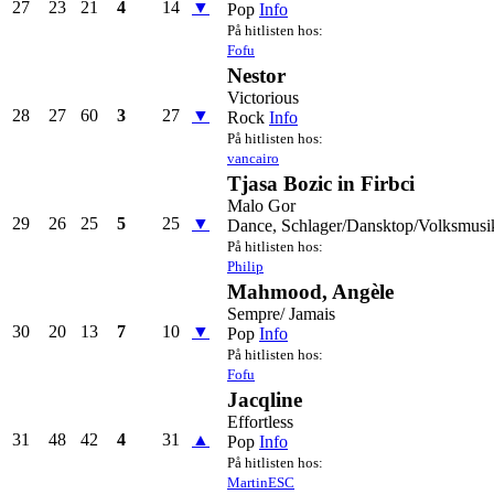
27
23
21
4
14
▼
Pop
Info
På hitlisten hos:
Fofu
Nestor
Victorious
28
27
60
3
27
▼
Rock
Info
På hitlisten hos:
vancairo
Tjasa Bozic in Firbci
Malo Gor
29
26
25
5
25
▼
Dance, Schlager/Dansktop/Volksmusi
På hitlisten hos:
Philip
Mahmood, Angèle
Sempre/ Jamais
30
20
13
7
10
▼
Pop
Info
På hitlisten hos:
Fofu
Jacqline
Effortless
31
48
42
4
31
▲
Pop
Info
På hitlisten hos:
MartinESC