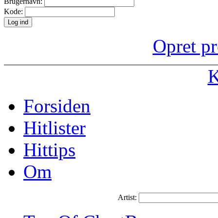
Brugernavn:
Kode:
Opret pr
K
Forsiden
Hitlister
Hittips
Om
Artist: