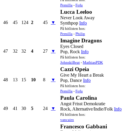
Pernilla
-
Fofu
Lucca Leeloo
Never Look Away
46
45
124
2
45
▼
Synthpop
Info
På hitlisten hos:
Pernilla
-
Philip
Imagine Dragons
Eyes Closed
47
32
32
4
27
▼
Pop, Rock
Info
På hitlisten hos:
JohnskiBeat
-
MathiasPDK
Cazzi Opeia
Give My Heart a Break
48
13
15
10
8
▼
Pop, Dance
Info
På hitlisten hos:
Pernilla
-
Fofu
Paula Carolina
Angst Frisst Demokratie
49
41
30
5
24
▼
Rock, Alternative/Indie/Folk
Info
På hitlisten hos:
vancairo
Francesco Gabbani