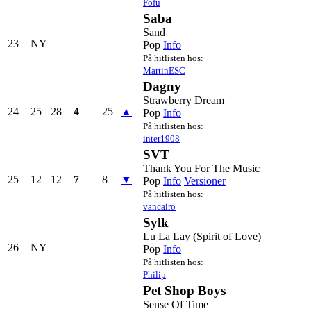
Fofu
Saba
Sand
23
NY
Pop
Info
På hitlisten hos:
MartinESC
Dagny
Strawberry Dream
24
25
28
4
25
▲
Pop
Info
På hitlisten hos:
inter1908
SVT
Thank You For The Music
25
12
12
7
8
▼
Pop
Info
Versioner
På hitlisten hos:
vancairo
Sylk
Lu La Lay (Spirit of Love)
26
NY
Pop
Info
På hitlisten hos:
Philip
Pet Shop Boys
Sense Of Time