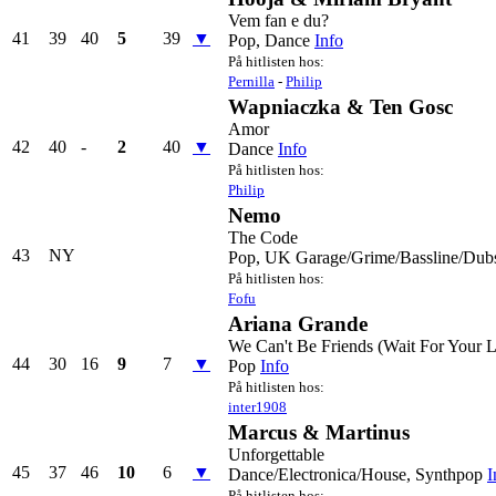
Vem fan e du?
41
39
40
5
39
▼
Pop, Dance
Info
På hitlisten hos:
Pernilla
-
Philip
Wapniaczka & Ten Gosc
Amor
42
40
-
2
40
▼
Dance
Info
På hitlisten hos:
Philip
Nemo
The Code
43
NY
Pop, UK Garage/Grime/Bassline/Dub
På hitlisten hos:
Fofu
Ariana Grande
We Can't Be Friends (Wait For Your 
44
30
16
9
7
▼
Pop
Info
På hitlisten hos:
inter1908
Marcus & Martinus
Unforgettable
45
37
46
10
6
▼
Dance/Electronica/House, Synthpop
I
På hitlisten hos: