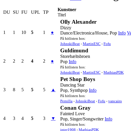
Kunstner
DU
SU
FU
UPL
TP
Titel
Olly Alexander
Dizzy
1
1
10
5
1
●
Dance/Electronica/House, Pop
Info
Ve
På hitlisten hos:
JohnskiBeat
-
MartinESC
-
Fofu
Guldimund
Storebæltsbroen
2
2
2
4
2
●
Pop
Info
På hitlisten hos:
JohnskiBeat
-
MartinESC
-
MathiasPDK
Pet Shop Boys
Dancing Star
3
8
5
5
5
▲
Pop, Synthpop
Info
På hitlisten hos:
Pernilla
-
JohnskiBeat
-
Fofu
-
vancairo
Conan Gray
Fainted Love
4
3
4
5
3
▼
Pop, Singer/Songwriter
Info
På hitlisten hos:
inter1908
-
MathiasPDK