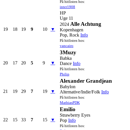
På hitlisten hos:
inter1908
HP
Uge 11
Alle Achtung
2024
19
18
19
9
10
▼
Kopenhagen
Pop, Rock
Info
På hitlisten hos:
vancairo
3Muzy
Babka
20
17
20
5
9
▼
Dance
Info
På hitlisten hos:
Philip
Alexander Grandjean
Babylon
21
19
29
7
19
▼
Alternative/Indie/Folk
Info
På hitlisten hos:
MathiasPDK
Emilio
Strawberry Eyes
22
15
33
7
15
▼
Pop
Info
På hitlisten hos: