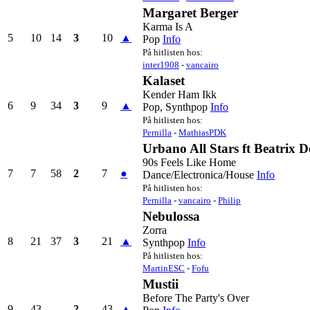
Margaret Berger
Karma Is A
5
10
14
3
10
▲
Pop
Info
På hitlisten hos:
inter1908
-
vancairo
Kalaset
Kender Ham Ikk
6
9
34
3
9
▲
Pop, Synthpop
Info
På hitlisten hos:
Pernilla
-
MathiasPDK
Urbano All Stars ft Beatrix 
90s Feels Like Home
7
7
58
2
7
●
Dance/Electronica/House
Info
På hitlisten hos:
Pernilla
-
vancairo
-
Philip
Nebulossa
Zorra
8
21
37
3
21
▲
Synthpop
Info
På hitlisten hos:
MartinESC
-
Fofu
Mustii
Before The Party's Over
9
43
-
2
43
▲