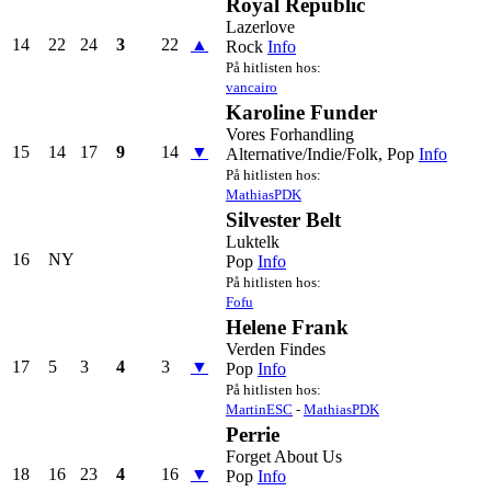
Royal Republic
Lazerlove
14
22
24
3
22
▲
Rock
Info
På hitlisten hos:
vancairo
Karoline Funder
Vores Forhandling
15
14
17
9
14
▼
Alternative/Indie/Folk, Pop
Info
På hitlisten hos:
MathiasPDK
Silvester Belt
Luktelk
16
NY
Pop
Info
På hitlisten hos:
Fofu
Helene Frank
Verden Findes
17
5
3
4
3
▼
Pop
Info
På hitlisten hos:
MartinESC
-
MathiasPDK
Perrie
Forget About Us
18
16
23
4
16
▼
Pop
Info