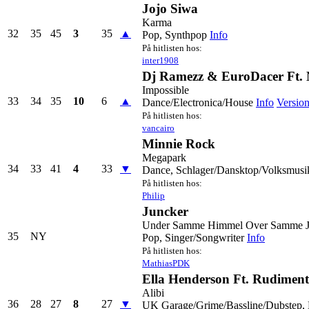
Jojo Siwa
Karma
32
35
45
3
35
▲
Pop, Synthpop
Info
På hitlisten hos:
inter1908
Dj Ramezz & EuroDacer Ft. 
Impossible
33
34
35
10
6
▲
Dance/Electronica/House
Info
Version
På hitlisten hos:
vancairo
Minnie Rock
Megapark
34
33
41
4
33
▼
Dance, Schlager/Dansktop/Volksmusi
På hitlisten hos:
Philip
Juncker
Under Samme Himmel Over Samme J
35
NY
Pop, Singer/Songwriter
Info
På hitlisten hos:
MathiasPDK
Ella Henderson Ft. Rudiment
Alibi
36
28
27
8
27
▼
UK Garage/Grime/Bassline/Dubstep, 