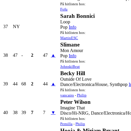
På hitlisten hos:
Fofu
Sarah Bonnici
Loop
37
NY
Pop
Info
På hitlisten hos:
MartinESC
Slimane
Mon Amour
38
47
-
2
47
▲
Pop
Info
På hitlisten hos:
JohnskiBeat
Becky Hill
Outside Of Love
39
44
68
2
44
▲
Dance/Electronica/House, Synthpop
I
På hitlisten hos:
vancairo
-
Philip
Peter Wilson
Imagine That
40
38
39
7
7
▼
Disco/Hi-NRG, Dance/Electronica/H
På hitlisten hos:
Pernilla
-
Philip
Hooja & Miriam Bryant