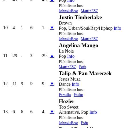
Pop
Info
På hitlisten hos:
JohnskiBeat
-
MartinESC
Justin Timberlake
Drown
10
4
1
6
1
▼
Pop, Urban/Soul/Rap/Hiphop
Info
På hitlisten hos:
JohnskiBeat
-
MartinESC
Angelina Mango
La Noia
11
29
-
2
29
▲
Pop
Info
På hitlisten hos:
MartinESC
-
Fofu
Talip & Pan Mareczek
Jestes Muza
12
11
9
9
9
▼
Dance
Info
På hitlisten hos:
Pernilla
-
Philip
Hozier
Too Sweet
13
6
6
6
4
▼
Alternative, Pop
Info
På hitlisten hos:
JohnskiBeat
-
Fofu