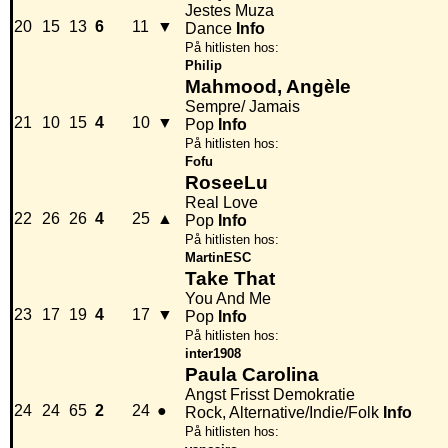
Jestes Muza
20
15
13
6
11
▼
Dance
Info
På hitlisten hos:
Philip
Mahmood, Angèle
Sempre/ Jamais
21
10
15
4
10
▼
Pop
Info
På hitlisten hos:
Fofu
RoseeLu
Real Love
22
26
26
4
25
▲
Pop
Info
På hitlisten hos:
MartinESC
Take That
You And Me
23
17
19
4
17
▼
Pop
Info
På hitlisten hos:
inter1908
Paula Carolina
Angst Frisst Demokratie
24
24
65
2
24
●
Rock, Alternative/Indie/Folk
Info
På hitlisten hos: