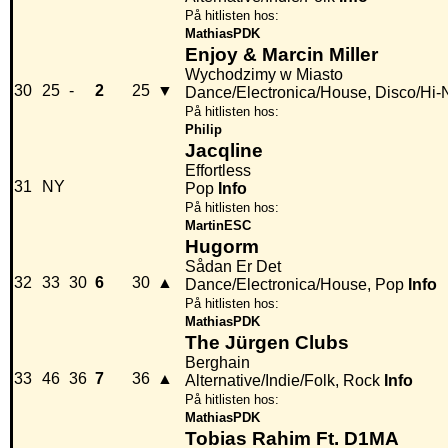
På hitlisten hos:
MathiasPDK
Enjoy & Marcin Miller
Wychodzimy w Miasto
30
25
-
2
25
▼
Dance/Electronica/House, Disco/Hi
På hitlisten hos:
Philip
Jacqline
Effortless
31
NY
Pop
Info
På hitlisten hos:
MartinESC
Hugorm
Sådan Er Det
32
33
30
6
30
▲
Dance/Electronica/House, Pop
Info
På hitlisten hos:
MathiasPDK
The Jürgen Clubs
Berghain
33
46
36
7
36
▲
Alternative/Indie/Folk, Rock
Info
På hitlisten hos:
MathiasPDK
Tobias Rahim Ft. D1MA