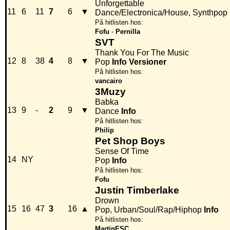
Unforgettable
11
6
11
7
6
▼
Dance/Electronica/House, Synthpop
På hitlisten hos:
Fofu
-
Pernilla
SVT
Thank You For The Music
12
8
38
4
8
▼
Pop
Info
Versioner
På hitlisten hos:
vancairo
3Muzy
Babka
13
9
-
2
9
▼
Dance
Info
På hitlisten hos:
Philip
Pet Shop Boys
Sense Of Time
14
NY
Pop
Info
På hitlisten hos:
Fofu
Justin Timberlake
Drown
15
16
47
3
16
▲
Pop, Urban/Soul/Rap/Hiphop
Info
På hitlisten hos:
MartinESC