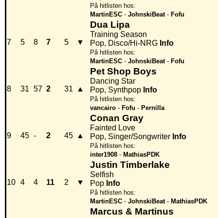
På hitlisten hos:
MartinESC
-
JohnskiBeat
-
Fofu
Dua Lipa
Training Season
7
5
8
7
5
▼
Pop, Disco/Hi-NRG
Info
På hitlisten hos:
MartinESC
-
JohnskiBeat
-
Fofu
Pet Shop Boys
Dancing Star
8
31
57
2
31
▲
Pop, Synthpop
Info
På hitlisten hos:
vancairo
-
Fofu
-
Pernilla
Conan Gray
Fainted Love
9
45
-
2
45
▲
Pop, Singer/Songwriter
Info
På hitlisten hos:
inter1908
-
MathiasPDK
Justin Timberlake
Selfish
10
4
4
11
2
▼
Pop
Info
På hitlisten hos:
MartinESC
-
JohnskiBeat
-
MathiasPDK
Marcus & Martinus