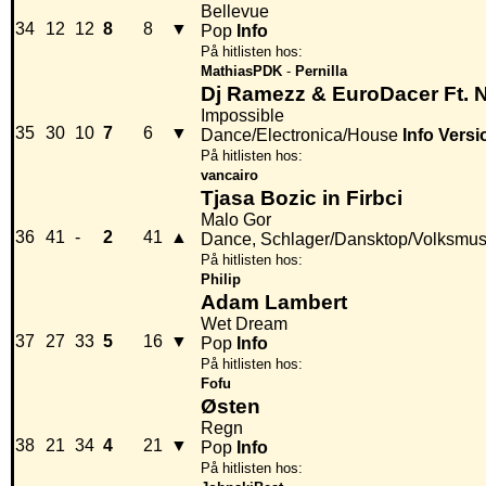
Bellevue
34
12
12
8
8
▼
Pop
Info
På hitlisten hos:
MathiasPDK
-
Pernilla
Dj Ramezz & EuroDacer Ft. 
Impossible
35
30
10
7
6
▼
Dance/Electronica/House
Info
Versi
På hitlisten hos:
vancairo
Tjasa Bozic in Firbci
Malo Gor
36
41
-
2
41
▲
Dance, Schlager/Dansktop/Volksmus
På hitlisten hos:
Philip
Adam Lambert
Wet Dream
37
27
33
5
16
▼
Pop
Info
På hitlisten hos:
Fofu
Østen
Regn
38
21
34
4
21
▼
Pop
Info
På hitlisten hos: