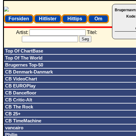
Brugernavn
Kode
Forsiden
Hitlister
Hittips
Om
Artist:
Titel:
Top Of ChartBase
Top Of The World
Brugernes Top-50
CB Denmark-Danmark
CB VideoChart
CB EUROPlay
CB Dancefloor
CB Critic-Alt
CB The Rock
CB 25+
CB TimeMachine
vancairo
Philip