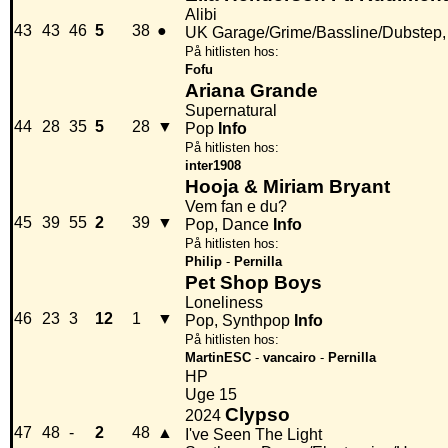
Alibi
43
43
46
5
38
●
UK Garage/Grime/Bassline/Dubstep,
På hitlisten hos:
Fofu
Ariana Grande
Supernatural
44
28
35
5
28
▼
Pop
Info
På hitlisten hos:
inter1908
Hooja & Miriam Bryant
Vem fan e du?
45
39
55
2
39
▼
Pop, Dance
Info
På hitlisten hos:
Philip
-
Pernilla
Pet Shop Boys
Loneliness
46
23
3
12
1
▼
Pop, Synthpop
Info
På hitlisten hos:
MartinESC
-
vancairo
-
Pernilla
HP
Uge 15
Clypso
2024
47
48
-
2
48
▲
I've Seen The Light