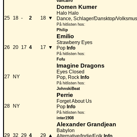
vancairo
Domen Kumer
Halo Halo
25
18
-
2
18
▼
Dance, Schlager/Dansktop/Volksmus
På hitlisten hos:
Philip
Emilio
Strawberry Eyes
26
20
17
4
17
▼
Pop
Info
På hitlisten hos:
Fofu
Imagine Dragons
Eyes Closed
27
NY
Pop, Rock
Info
På hitlisten hos:
JohnskiBeat
Perrie
Forget About Us
28
NY
Pop
Info
På hitlisten hos:
inter1908
Alexander Grandjean
Babylon
29
32
29
4
29
▲
Alternative/Indie/Folk
Info