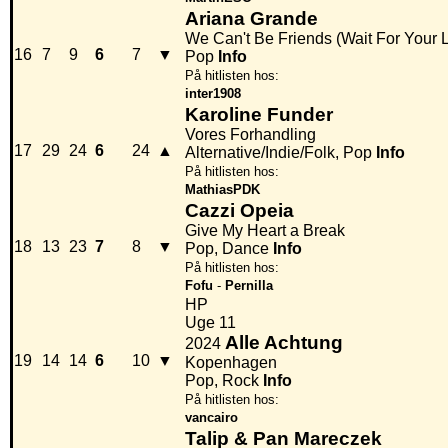
Ariana Grande
We Can't Be Friends (Wait For Your 
16
7
9
6
7
▼
Pop
Info
På hitlisten hos:
inter1908
Karoline Funder
Vores Forhandling
17
29
24
6
24
▲
Alternative/Indie/Folk, Pop
Info
På hitlisten hos:
MathiasPDK
Cazzi Opeia
Give My Heart a Break
18
13
23
7
8
▼
Pop, Dance
Info
På hitlisten hos:
Fofu
-
Pernilla
HP
Uge 11
Alle Achtung
2024
19
14
14
6
10
▼
Kopenhagen
Pop, Rock
Info
På hitlisten hos:
vancairo
Talip & Pan Mareczek