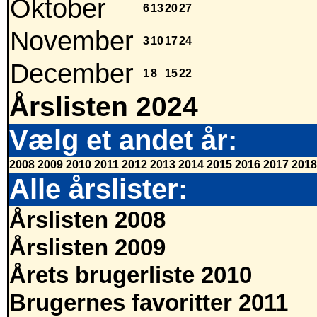
Oktober
6
13
20
27
November
3
10
17
24
December
1
8
15
22
Årslisten 2024
Vælg et andet år:
2008
2009
2010
2011
2012
2013
2014
2015
2016
2017
2018
Alle årslister:
Årslisten 2008
Årslisten 2009
Årets brugerliste 2010
Brugernes favoritter 2011