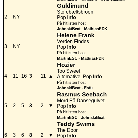
Guldimund
Storebæltsbroen
2
NY
Pop
Info
På hitlisten hos:
JohnskiBeat
-
MathiasPDK
Helene Frank
Verden Findes
3
NY
Pop
Info
På hitlisten hos:
MartinESC
-
MathiasPDK
Hozier
Too Sweet
4
11
16
3
11
▲
Alternative, Pop
Info
På hitlisten hos:
JohnskiBeat
-
Fofu
Rasmus Seebach
Mord På Dansegulvet
5
2
5
3
2
▼
Pop
Info
På hitlisten hos:
MartinESC
-
JohnskiBeat
Teddy Swims
The Door
6
3
6
8
2
▼
Pop
Info