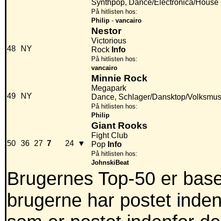
Synthpop, Dance/Electronica/House
På hitlisten hos:
Philip
-
vancairo
Nestor
Victorious
48
NY
Rock
Info
På hitlisten hos:
vancairo
Minnie Rock
Megapark
49
NY
Dance, Schlager/Dansktop/Volksmus
På hitlisten hos:
Philip
Giant Rooks
Fight Club
50
36
27
7
24
▼
Pop
Info
På hitlisten hos:
JohnskiBeat
Brugernes Top-50 er baser
brugerne har postet inden