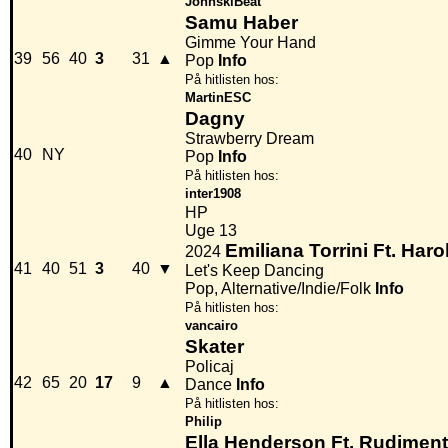
JohnskiBeat
Samu Haber
Gimme Your Hand
39
56
40
3
31
▲
Pop
Info
På hitlisten hos:
MartinESC
Dagny
Strawberry Dream
40
NY
Pop
Info
På hitlisten hos:
inter1908
HP
Uge 13
Emiliana Torrini Ft. Haro
2024
41
40
51
3
40
▼
Let's Keep Dancing
Pop, Alternative/Indie/Folk
Info
På hitlisten hos:
vancairo
Skater
Policaj
42
65
20
17
9
▲
Dance
Info
På hitlisten hos:
Philip
Ella Henderson Ft. Rudiment