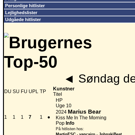
Personlige hitlister
Lejlighedslister
Udgåede hitlister
◄
Søndag den
Kunstner
DU
SU
FU
UPL
TP
Titel
HP
Uge 10
Marius Bear
2024
1
1
1
7
1
●
Kiss Me In The Morning
Pop
Info
På hitlisten hos:
MartinESC
-
vancairo
-
JohnskiBeat