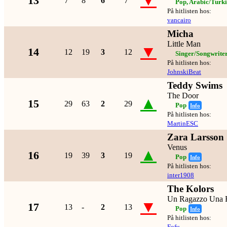
▼
13
7
8
6
7
Pop, Arabic/Turki
På hitlisten hos:
vancairo
Micha
Little Man
▼
14
12
19
3
12
Singer/Songwrite
På hitlisten hos:
JohnskiBeat
Teddy Swims
The Door
▲
15
29
63
2
29
Pop
Info
På hitlisten hos:
MartinESC
Zara Larsson
Venus
▲
16
19
39
3
19
Pop
Info
På hitlisten hos:
inter1908
The Kolors
Un Ragazzo Una 
▼
17
13
-
2
13
Pop
Info
På hitlisten hos:
Fofu