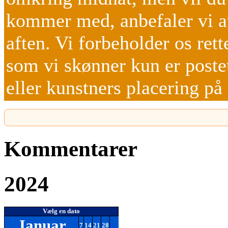
kommer med, anbefaler vi at
aften. Vi forbeholder os rett
som vi skønner kun er poste
eller kunstners placering p
Kommentarer
2024
Vælg en dato
Januar
7
14
21
28