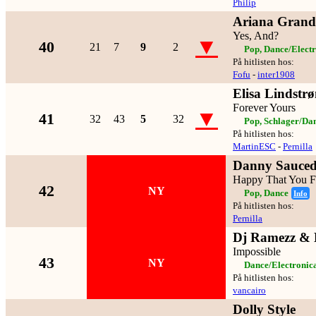
Philip
Ariana Grand
Yes, And?
▼
40
21
7
9
2
Pop, Dance/Elect
På hitlisten hos:
Fofu
-
inter1908
Elisa Lindstr
Forever Yours
▼
41
32
43
5
32
Pop, Schlager/Da
På hitlisten hos:
MartinESC
-
Pernilla
Danny Sauce
Happy That You 
42
NY
Pop, Dance
Info
På hitlisten hos:
Pernilla
Dj Ramezz & 
Impossible
43
NY
Dance/Electronic
På hitlisten hos:
vancairo
Dolly Style