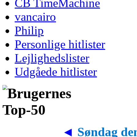
CB TimeMachine
vancairo
Philip
Personlige hitlister
Lejlighedslister
Udgåede hitlister
◄
Søndag den