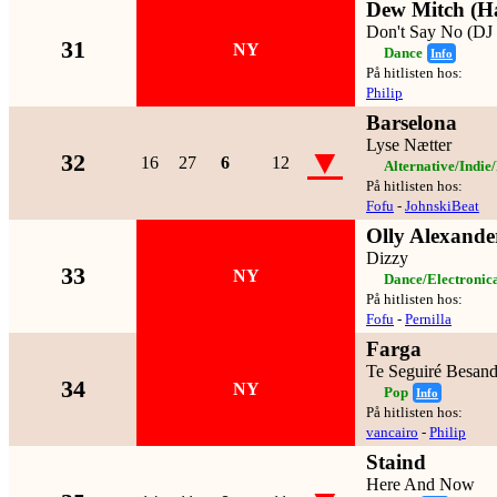
Dew Mitch (H
Don't Say No (DJ
31
NY
Dance
Info
På hitlisten hos:
Philip
Barselona
Lyse Nætter
▼
32
16
27
6
12
Alternative/Indie
På hitlisten hos:
Fofu
-
JohnskiBeat
Olly Alexande
Dizzy
33
NY
Dance/Electronic
På hitlisten hos:
Fofu
-
Pernilla
Farga
Te Seguiré Besan
34
NY
Pop
Info
På hitlisten hos:
vancairo
-
Philip
Staind
Here And Now