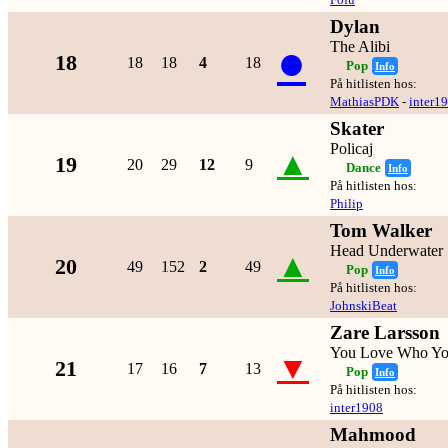
Dylan
●
The Alibi
18
18
18
4
18
Pop
Info
På hitlisten hos:
MathiasPDK
-
inter1
Skater
Policaj
▲
19
20
29
12
9
Dance
Info
På hitlisten hos:
Philip
Tom Walker
Head Underwater
▲
20
49
152
2
49
Pop
Info
På hitlisten hos:
JohnskiBeat
Zare Larsson
You Love Who Yo
▼
21
17
16
7
13
Pop
Info
På hitlisten hos:
inter1908
Mahmood