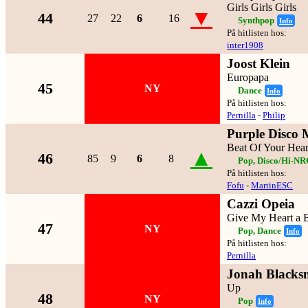
Girls Girls Girls
▼
44
27
22
6
16
Synthpop
Info
På hitlisten hos:
inter1908
Joost Klein
Europapa
45
NY
Dance
Info
På hitlisten hos:
Pernilla
-
Philip
Purple Disco 
Beat Of Your Hear
▲
46
85
9
6
8
Pop, Disco/Hi-N
På hitlisten hos:
Fofu
-
MartinESC
Cazzi Opeia
Give My Heart a 
47
NY
Pop, Dance
Info
På hitlisten hos:
Pernilla
Jonah Blacks
Up
48
NY
Pop
Info