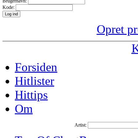
Brugernavn:
Kode:
Opret pr
K
Forsiden
Hitlister
Hittips
Om
Artist: