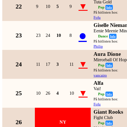
Tuta Gold
▼
22
9
10
5
9
Pop
Info
På hitlisten hos:
Fofu
Giselle Niema
●
Eenie Meenie Mi
23
23
24
10
8
Dance
Info
På hitlisten hos:
Philip
Aura Dione
Mirrorball Of Hop
▼
24
11
17
3
11
Pop
Info
På hitlisten hos:
vancairo
Alfa
Vai!
▼
25
10
26
4
10
Pop
Info
På hitlisten hos:
Fofu
Giant Rooks
Fight Club
26
NY
Pop
Info