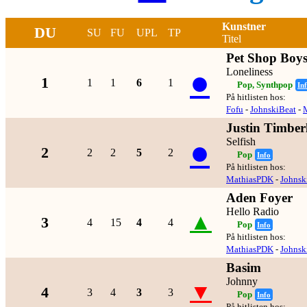
Kunstner
DU
SU
FU
UPL
TP
Titel
Pet Shop Boy
●
Loneliness
1
1
1
6
1
Pop, Synthpop
In
På hitlisten hos:
Fofu
-
JohnskiBeat
-
Justin Timber
●
Selfish
2
2
2
5
2
Pop
Info
På hitlisten hos:
MathiasPDK
-
Johnsk
Aden Foyer
Hello Radio
▲
3
4
15
4
4
Pop
Info
På hitlisten hos:
MathiasPDK
-
Johnsk
Basim
Johnny
▼
4
3
4
3
3
Pop
Info
På hitlisten hos: