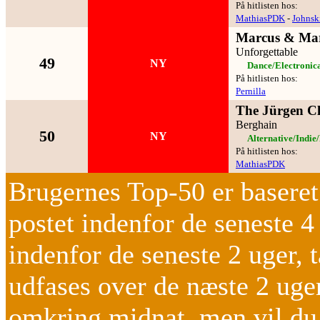
På hitlisten hos:
MathiasPDK
-
Johnsk
Marcus & Mar
Unforgettable
49
NY
Dance/Electronic
På hitlisten hos:
Pernilla
The Jürgen C
Berghain
50
NY
Alternative/Indie
På hitlisten hos:
MathiasPDK
Brugernes Top-50 er baseret 
postet indenfor de seneste 4
indenfor de seneste 2 uger, t
udfases over de næste 2 uger
omkring midnat, men vil du v