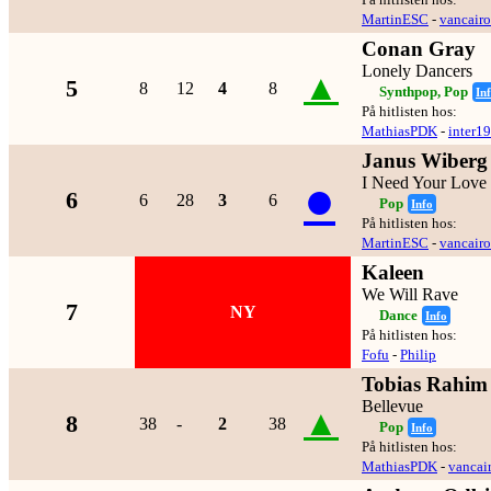
MartinESC
-
vancairo
Conan Gray
Lonely Dancers
▲
5
8
12
4
8
Synthpop, Pop
In
På hitlisten hos:
MathiasPDK
-
inter1
Janus Wiberg
●
I Need Your Love
6
6
28
3
6
Pop
Info
På hitlisten hos:
MartinESC
-
vancairo
Kaleen
We Will Rave
7
NY
Dance
Info
På hitlisten hos:
Fofu
-
Philip
Tobias Rahim
Bellevue
▲
8
38
-
2
38
Pop
Info
På hitlisten hos:
MathiasPDK
-
vancai