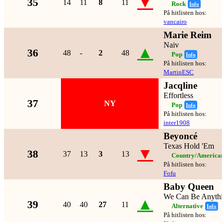
▼
35
14
11
8
11
Rock
Info
På hitlisten hos:
vancairo
Marie Reim
Naiv
▲
36
48
-
2
48
Pop
Info
På hitlisten hos:
MartinESC
Jacqline
Effortless
37
NY
Pop
Info
På hitlisten hos:
inter1908
Beyoncé
Texas Hold 'Em
▼
38
37
13
3
13
Country/America
På hitlisten hos:
Fofu
Baby Queen
We Can Be Anyth
▲
39
40
40
27
11
Alternative
Info
På hitlisten hos: