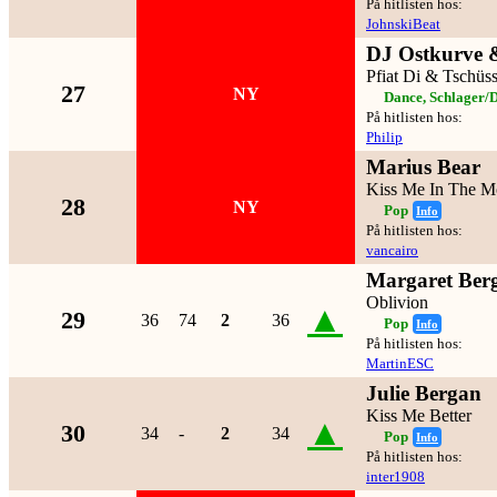
På hitlisten hos:
JohnskiBeat
DJ Ostkurve &
Pfiat Di & Tschüs
27
NY
Dance, Schlager/
På hitlisten hos:
Philip
Marius Bear
Kiss Me In The M
28
NY
Pop
Info
På hitlisten hos:
vancairo
Margaret Ber
Oblivion
▲
29
36
74
2
36
Pop
Info
På hitlisten hos:
MartinESC
Julie Bergan
Kiss Me Better
▲
30
34
-
2
34
Pop
Info
På hitlisten hos:
inter1908