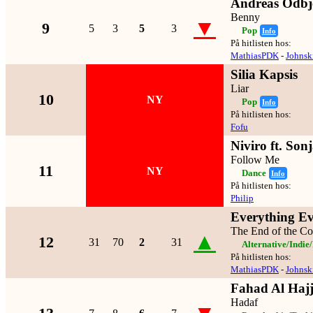
Andreas Odbj
Benny
▼
9
5
3
5
3
Pop
Info
På hitlisten hos:
MathiasPDK
-
Johnsk
Silia Kapsis
Liar
10
NY
Pop
Info
På hitlisten hos:
Fofu
Niviro ft. Son
Follow Me
11
NY
Dance
Info
På hitlisten hos:
Philip
Everything Ev
The End of the Co
▲
12
31
70
2
31
Alternative/Indie
På hitlisten hos:
MathiasPDK
-
Johnsk
Fahad Al Haj
Hadaf