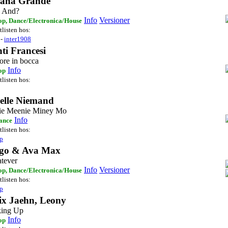
iana Grande
, And?
Info
Versioner
op, Dance/Electronica/House
tlisten hos:
-
inter1908
ti Francesi
ore in bocca
Info
op
tlisten hos:
elle Niemand
ie Meenie Miney Mo
Info
ance
tlisten hos:
ip
go & Ava Max
tever
Info
Versioner
op, Dance/Electronica/House
tlisten hos:
ip
ix Jaehn, Leony
ing Up
Info
op