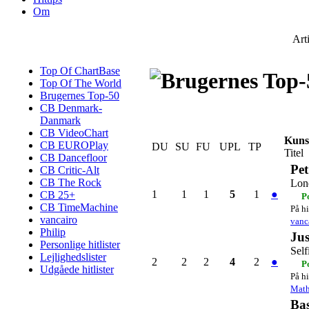
Om
Art
Top Of ChartBase
Top Of The World
Brugernes Top-50
CB Denmark-
Danmark
CB VideoChart
Kuns
CB EUROPlay
DU
SU
FU
UPL
TP
Titel
CB Dancefloor
Pe
CB Critic-Alt
CB The Rock
Lon
1
1
1
5
1
●
CB 25+
P
CB TimeMachine
På hi
vancairo
vanc
Philip
Jus
Personlige hitlister
Self
Lejlighedslister
2
2
2
4
2
●
P
Udgåede hitlister
På hi
Mat
Ba