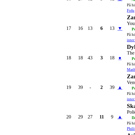
På hi
Fofu
Za
You
17
16
13
6
13
▼
P
På hi
inte
Dy
The 
18
18
43
3
18
●
P
På hi
Mat
Za
Ven
19
39
-
2
39
▲
P
På hi
inte
Ska
Poli
20
29
27
11
9
▲
D
På hi
Phil