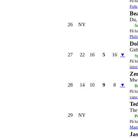
På hi
Fofu
Bea
Du,
26
NY
S
På hi
Phil
Dol
Girl
27
22
16
5
16
▼
S
På hi
inte
Zer
Mwa
28
14
10
9
8
▼
D
På hi
vanc
Te
The
29
NY
P
På hi
Mar
Ja