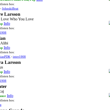
tlisten hos:
-
JohnskiBeat
re Larsson
 Love Who You Love
Info
op
tlisten hos:
r1908
lan
Alibi
Info
op
tlisten hos:
hiasPDK
-
inter1908
ra Larsson
us
Info
op
tlisten hos:
r1908
ter
caj
Info
ance
tlisten hos:
ip