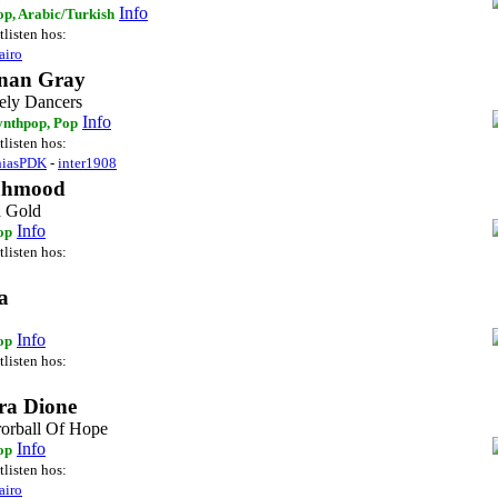
Info
op, Arabic/Turkish
tlisten hos:
airo
nan Gray
ely Dancers
Info
ynthpop, Pop
tlisten hos:
hiasPDK
-
inter1908
hmood
a Gold
Info
op
tlisten hos:
a
Info
op
tlisten hos:
ra Dione
rorball Of Hope
Info
op
tlisten hos:
airo