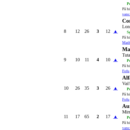
P
På hi
vanc
Co
Lon
8
12
26
3
12
▲
S
På hi
Mat
Ma
Tut
9
10
11
4
10
▲
P
På hi
Fofu
Alf
Vai!
10
26
35
3
26
▲
P
På hi
Fofu
Au
Mir
11
17
65
2
17
▲
P
På hi
vanc