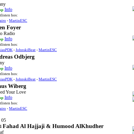
nny
Info
op
tlisten hos:
airo
-
MartinESC
en Foyer
lo Radio
Info
op
tlisten hos:
hiasPDK
-
JohnskiBeat
-
MartinESC
dreas Odbjerg
ny
Info
op
tlisten hos:
hiasPDK
-
JohnskiBeat
-
MartinESC
nus Wiberg
eed Your Love
Info
op
tlisten hos:
airo
-
MartinESC
 05
Fahad Al Hajjaji & Humood AlKhudher
4
af