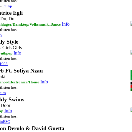
tlisten hos:
-
Philip
trice Egli
 Du, Du
Info
chlager/Dansktop/Volksmusik, Dance
tlisten hos:
ip
ly Style
s Girls Girls
Info
ynthpop
tlisten hos:
r1908
b Ft. Sofiya Nzau
ki
Info
ance/Electronica/House
tlisten hos:
airo
ddy Swims
 Door
Info
op
tlisten hos:
tinESC
son Derulo & David Guetta