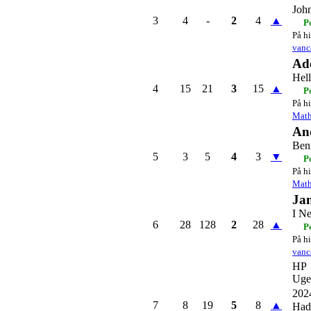
Joh
3
4
-
2
4
▲
P
På hi
vanc
Ad
Hel
4
15
21
3
15
▲
P
På hi
Mat
An
Ben
5
3
5
4
3
▼
P
På hi
Mat
Ja
I N
6
28
128
2
28
▲
P
På hi
vanc
HP
Uge
202
7
8
19
5
8
▲
Had