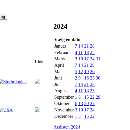
2024
Vælg en dato
Januar
7
14
21
28
Februar
4
11
18
25
Marts
3
10
17
24
31
Link
April
7
14
21
28
Maj
5
12
19
26
Juni
2
9
16
23
30
Juli
7
14
21
28
August
4
11
18
25
September
1
8
15
22
29
Oktober
6
13
20
27
November
3
10
17
24
December
1
8
15
22
Årslisten 2024