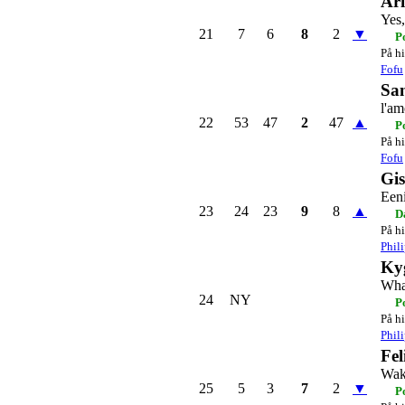
Ar
Yes
21
7
6
8
2
▼
P
På hi
Fofu
San
l'am
22
53
47
2
47
▲
P
På hi
Fofu
Gis
Een
23
24
23
9
8
▲
D
På hi
Phil
Ky
Wha
24
NY
P
På hi
Phil
Fel
Wak
25
5
3
7
2
▼
P