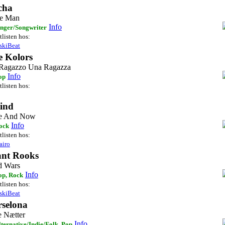
cha
le Man
Info
inger/Songwriter
tlisten hos:
skiBeat
e Kolors
Ragazzo Una Ragazza
Info
op
tlisten hos:
ind
e And Now
Info
ock
tlisten hos:
airo
ant Rooks
d Wars
Info
op, Rock
tlisten hos:
skiBeat
rselona
e Nætter
Info
lternative/Indie/Folk, Pop