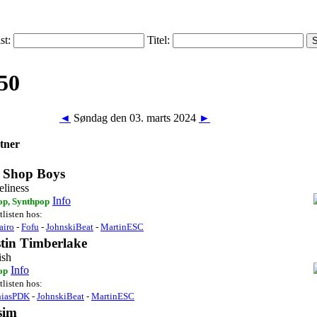
ist:
Titel:
◄
Søndag den 03. marts 2024
►
tner
t Shop Boys
eliness
Info
op, Synthpop
tlisten hos:
airo
-
Fofu
-
JohnskiBeat
-
MartinESC
tin Timberlake
ish
Info
op
tlisten hos:
hiasPDK
-
JohnskiBeat
-
MartinESC
sim