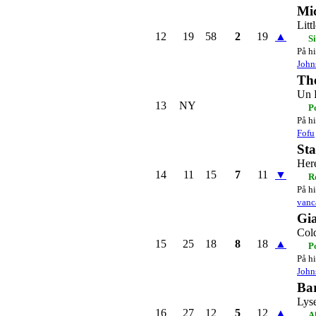
Mi
Litt
12
19
58
2
19
▲
S
På hi
John
Th
Un 
13
NY
P
På hi
Fofu
Sta
Her
14
11
15
7
11
▼
R
På hi
vanc
Gi
Col
15
25
18
8
18
▲
P
På hi
John
Ba
Lys
16
27
12
5
12
▲
A