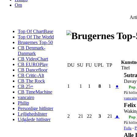
Om
Art
Top Of ChartBase
Top Of The World
Brugernes Top-50
CB Denmark-
Danmark
CB VideoChart
Kunstn
CB EUROPlay
DU
SU
FU
UPL
TP
Titel
CB Dancefloor
5utr
CB Critic-Alt
CB The Rock
Davay 
1
1
1
8
1
●
CB 25+
Pop
CB TimeMachine
På hitli
vancairo
vancair
Philip
Feli
Personlige hitlister
Wakin
Lejlighedslister
2
21
22
3
21
▲
Pop
Udgåede hitlister
På hitli
Fofu
-
P
Alle