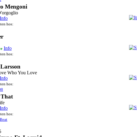
o Mengoni
D'orgoglio
Info
sten hos:
er
Info
ce
sten hos:
 Larsson
ove Who You Love
Info
sten hos:
08
 That
ife
Info
sten hos:
Beat
5