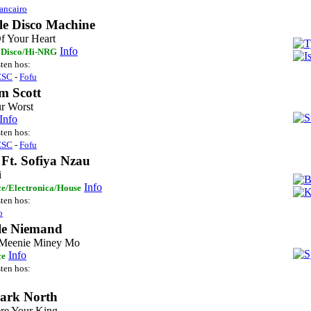
ancairo
le Disco Machine
f Your Heart
Info
 Disco/Hi-NRG
sten hos:
ESC
-
Fofu
m Scott
r Worst
Info
sten hos:
ESC
-
Fofu
 Ft. Sofiya Nzau
i
Info
e/Electronica/House
sten hos:
o
lle Niemand
 Meenie Miney Mo
Info
ce
sten hos:
ark North
ere Your King