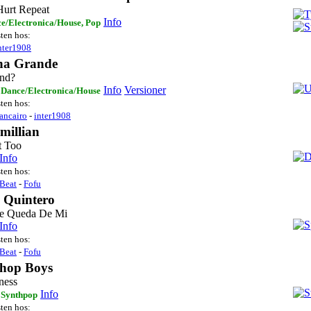
urt Repeat
Info
e/Electronica/House, Pop
sten hos:
nter1908
na Grande
And?
Info
Versioner
 Dance/Electronica/House
sten hos:
ancairo
-
inter1908
millian
t Too
Info
sten hos:
Beat
-
Fofu
o Quintero
e Queda De Mi
Info
sten hos:
Beat
-
Fofu
Shop Boys
ness
Info
 Synthpop
sten hos: