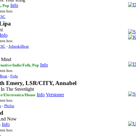
Info
, Pop
sten hos:
ESC
Lipa
ni
Info
sten hos:
ESC
-
JohnskiBeat
 Mind
Info
rnative/Indie/Folk, Pop
sten hos:
Beat
-
Fofu
th Emery, LSR/CITY, Annabel
In The Streetlight
Info
Versioner
e/Electronica/House
sten hos:
o
-
Philip
nd
And Now
Info
k
sten hos:
o