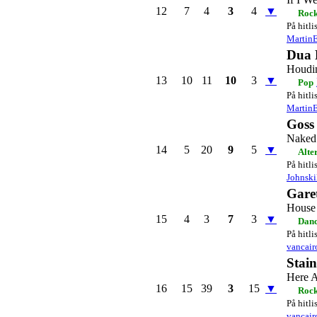
12
7
4
3
4
▼
Rock
På hitli
Martin
Dua 
Houdi
13
10
11
10
3
▼
Pop
På hitli
Martin
Goss
Naked
14
5
20
9
5
▼
Alte
På hitli
Johnski
Gare
House 
15
4
3
7
3
▼
Danc
På hitli
vancair
Stai
Here 
16
15
39
3
15
▼
Roc
På hitli
vancair