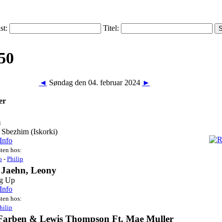
ist:
Titel:
◄
Søndag den 04. februar 2024
►
er
a
Sbezhim (Iskorki)
Info
sten hos:
o
-
Philip
x Jaehn, Leony
g Up
Info
sten hos:
hilip
 Farben & Lewis Thompson Ft. Mae Muller