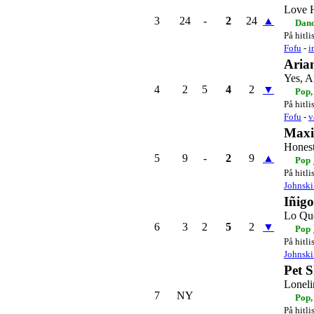
Love H
3
24
-
2
24
▲
Danc
På hitli
Fofu
-
i
Aria
Yes, 
4
2
5
4
2
▼
Pop,
På hitli
Fofu
-
v
Maxi
Hones
5
9
-
2
9
▲
Pop
På hitli
Johnski
Iñig
Lo Qu
6
3
2
5
2
▼
Pop
På hitli
Johnski
Pet 
Loneli
7
NY
Pop,
På hitli