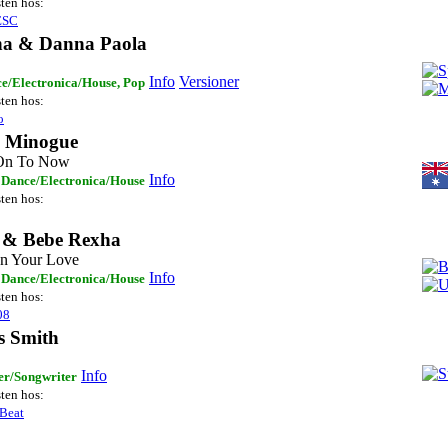
sten hos:
ESC
na & Danna Paola
Info
Versioner
e/Electronica/House, Pop
sten hos:
o
e Minogue
On To Now
Info
 Dance/Electronica/House
sten hos:
 & Bebe Rexha
In Your Love
Info
 Dance/Electronica/House
sten hos:
08
s Smith
Info
er/Songwriter
sten hos:
Beat