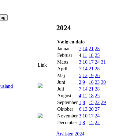
2024
Vælg en dato
Januar
7
14
21
28
Februar
4
11
18
25
Marts
3
10
17
24
31
Link
April
7
14
21
28
Maj
5
12
19
26
Juni
2
9
16
23
30
Juli
7
14
21
28
August
4
11
18
25
September
1
8
15
22
29
Oktober
6
13
20
27
November
3
10
17
24
December
1
8
15
22
Årslisten 2024