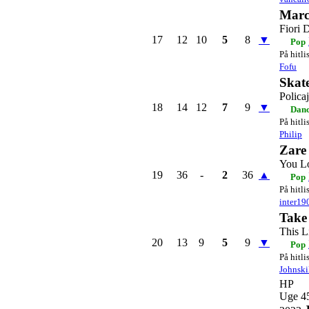
Marc
Fiori 
17
12
10
5
8
▼
Pop
På hitli
Fofu
Skat
Policaj
18
14
12
7
9
▼
Dan
På hitli
Philip
Zare
You L
19
36
-
2
36
▲
Pop
På hitli
inter19
Take
This L
20
13
9
5
9
▼
Pop
På hitli
Johnski
HP
Uge 4