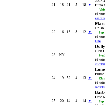
2023
21
18
21
5
18
▼
Butta
Afri
På hitli
vancair
Mari
Crush
22
16
15
5
12
▼
Pop
På hitli
Fofu
Dolly
Girls G
23
NY
Synt
På hitli
inter19
Lone
Plume
24
19
52
4
13
▼
Klas
På hitli
Johnski
Barb
Date 
25
20
14
4
14
▼
Pop