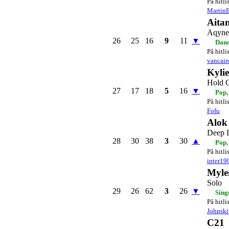
På hitli
Martin
Aita
Aqyne
26
25
16
9
11
▼
Danc
På hitli
vancair
Kyli
Hold 
27
17
18
5
16
▼
Pop,
På hitli
Fofu
Alok
Deep 
28
30
38
3
30
▲
Pop,
På hitli
inter19
Myle
Solo
29
26
62
3
26
▼
Sing
På hitli
Johnski
C21