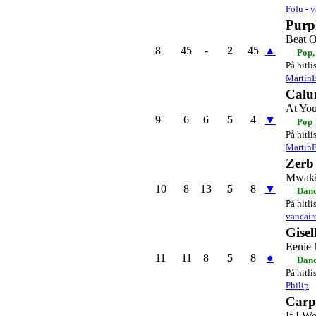
Fofu
-
v
Purp
Beat O
8
45
-
2
45
▲
Pop,
På hitli
Martin
Calu
At You
9
6
6
5
4
▼
Pop
På hitli
Martin
Zerb
Mwak
10
8
13
5
8
▼
Danc
På hitli
vancair
Gise
Eenie
11
11
8
5
8
●
Dan
På hitli
Philip
Carp
If I W