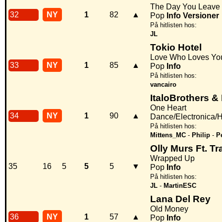
The Day You Leave
32
NY
1
82
▲
Pop
Info
Versioner
På hitlisten hos:
JL
Tokio Hotel
Love Who Loves Yo
33
NY
1
85
▲
Pop
Info
På hitlisten hos:
vancairo
ItaloBrothers & 
One Heart
34
NY
1
90
▲
Dance/Electronica/
På hitlisten hos:
Mittens_MC
-
Philip
-
Pe
Olly Murs Ft. T
Wrapped Up
35
16
5
5
5
▼
Pop
Info
På hitlisten hos:
JL
-
MartinESC
Lana Del Rey
Old Money
36
NY
1
57
▲
Pop
Info