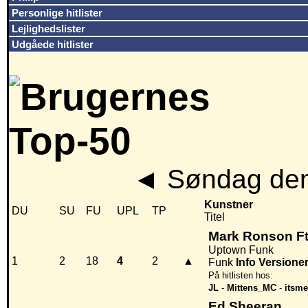
Personlige hitlister
Lejlighedslister
Udgåede hitlister
◄
Søndag den
Kunstner
DU
SU
FU
UPL
TP
Titel
Mark Ronson Ft
Uptown Funk
1
2
18
4
2
▲
Funk
Info
Versione
På hitlisten hos:
JL
-
Mittens_MC
-
itsme
Ed Sheeran