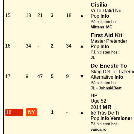
Cisilia
Vi To Datid Nu
15
18
21
3
18
▲
Pop
Info
På hitlisten hos:
Mittens_MC
First Aid Kit
Master Pretender
16
34
-
2
34
▲
Pop
Info
På hitlisten hos:
JL
De Eneste To
Skrig Det Til Træern
17
9
47
5
9
▼
Alternative
Info
På hitlisten hos:
JL
-
JohnskiBeat
HP
Uge 52
MR
2014
18
NY
1
-
▲
Iré Trás De Ti
Pop
Info
Versioner
På hitlisten hos:
vancairo