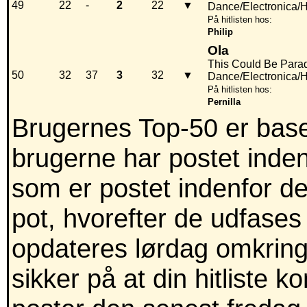
49
22
-
2
22
▼
Dance/Electronica/
På hitlisten hos:
Philip
Ola
This Could Be Para
50
32
37
3
32
▼
Dance/Electronica/
På hitlisten hos:
Pernilla
Brugernes Top-50 er baser
brugerne har postet inden
som er postet indenfor de
pot, hvorefter de udfases
opdateres lørdag omkring
sikker på at din hitliste 