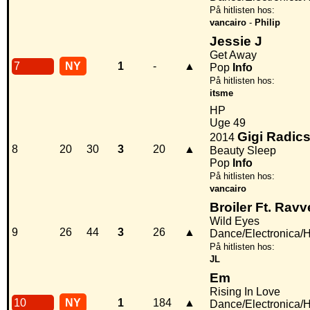
På hitlisten hos:
vancairo
-
Philip
Jessie J
Get Away
7
NY
1
-
▲
Pop
Info
På hitlisten hos:
itsme
HP
Uge 49
Gigi Radic
2014
8
20
30
3
20
▲
Beauty Sleep
Pop
Info
På hitlisten hos:
vancairo
Broiler Ft. Ravv
Wild Eyes
9
26
44
3
26
▲
Dance/Electronica/
På hitlisten hos:
JL
Em
Rising In Love
10
NY
1
184
▲
Dance/Electronica/