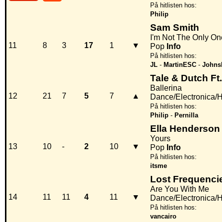
På hitlisten hos:
Philip
Sam Smith
I'm Not The Only On
11
8
3
17
1
▼
Pop
Info
På hitlisten hos:
JL
-
MartinESC
-
Johns
Tale & Dutch Ft
Ballerina
12
21
7
5
7
▲
Dance/Electronica/
På hitlisten hos:
Philip
-
Pernilla
Ella Henderson
Yours
13
10
-
2
10
▼
Pop
Info
På hitlisten hos:
itsme
Lost Frequenci
Are You With Me
14
11
11
4
11
▼
Dance/Electronica/
På hitlisten hos:
vancairo