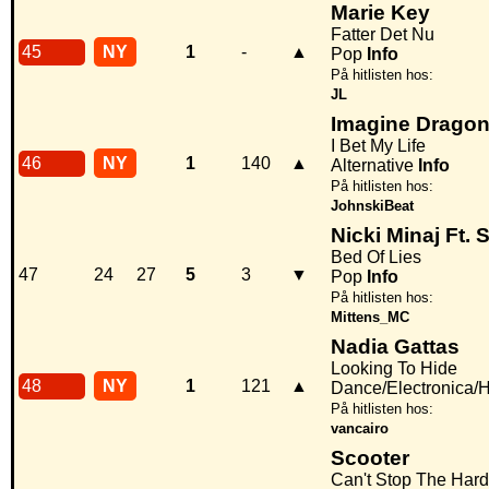
Marie Key
Fatter Det Nu
45
NY
1
-
▲
Pop
Info
På hitlisten hos:
JL
Imagine Drago
I Bet My Life
46
NY
1
140
▲
Alternative
Info
På hitlisten hos:
JohnskiBeat
Nicki Minaj Ft. 
Bed Of Lies
47
24
27
5
3
▼
Pop
Info
På hitlisten hos:
Mittens_MC
Nadia Gattas
Looking To Hide
48
NY
1
121
▲
Dance/Electronica/
På hitlisten hos:
vancairo
Scooter
Can't Stop The Har