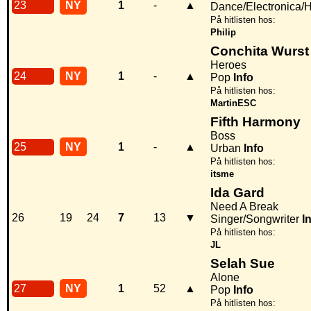
23
NY
1
-
▲
Dance/Electronica/
På hitlisten hos:
Philip
Conchita Wurst
Heroes
24
NY
1
-
▲
Pop
Info
På hitlisten hos:
MartinESC
Fifth Harmony
Boss
25
NY
1
-
▲
Urban
Info
På hitlisten hos:
itsme
Ida Gard
Need A Break
26
19
24
7
13
▼
Singer/Songwriter
I
På hitlisten hos:
JL
Selah Sue
Alone
27
NY
1
52
▲
Pop
Info
På hitlisten hos: