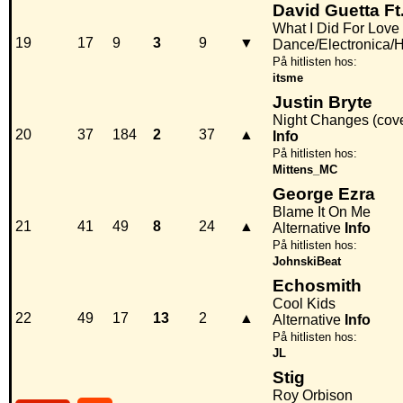
David Guetta Ft
What I Did For Love
19
17
9
3
9
▼
Dance/Electronica/
På hitlisten hos:
itsme
Justin Bryte
Night Changes (cove
20
37
184
2
37
▲
Info
På hitlisten hos:
Mittens_MC
George Ezra
Blame It On Me
21
41
49
8
24
▲
Alternative
Info
På hitlisten hos:
JohnskiBeat
Echosmith
Cool Kids
22
49
17
13
2
▲
Alternative
Info
På hitlisten hos:
JL
Stig
Roy Orbison