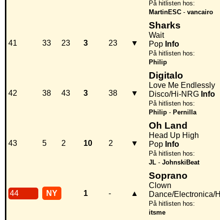
På hitlisten hos:
MartinESC
-
vancairo
Sharks
Wait
41
33
23
3
23
▼
Pop
Info
På hitlisten hos:
Philip
Digitalo
Love Me Endlessly
42
38
43
3
38
▼
Disco/Hi-NRG
Info
På hitlisten hos:
Philip
-
Pernilla
Oh Land
Head Up High
43
5
2
10
2
▼
Pop
Info
På hitlisten hos:
JL
-
JohnskiBeat
Soprano
Clown
44
NY
1
-
▲
Dance/Electronica/
På hitlisten hos:
itsme