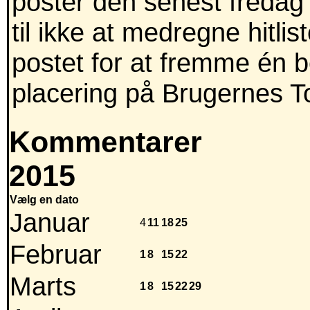
poster den senest fredag 
til ikke at medregne hitli
postet for at fremme én 
placering på Brugernes T
Kommentarer
2015
Vælg en dato
Januar
4
11
18
25
Februar
1
8
15
22
Marts
1
8
15
22
29