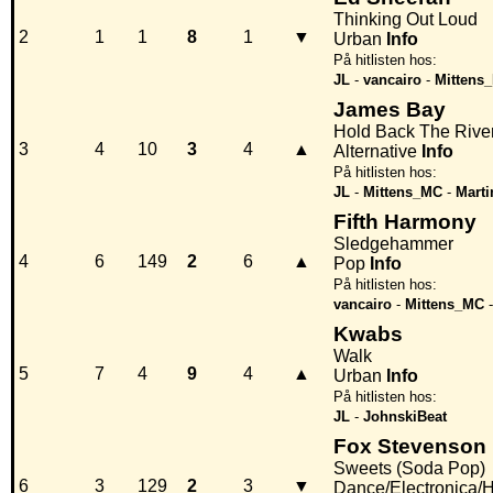
Thinking Out Loud
2
1
1
8
1
▼
Urban
Info
På hitlisten hos:
JL
-
vancairo
-
Mittens
James Bay
Hold Back The Rive
3
4
10
3
4
▲
Alternative
Info
På hitlisten hos:
JL
-
Mittens_MC
-
Mart
Fifth Harmony
Sledgehammer
4
6
149
2
6
▲
Pop
Info
På hitlisten hos:
vancairo
-
Mittens_MC
Kwabs
Walk
5
7
4
9
4
▲
Urban
Info
På hitlisten hos:
JL
-
JohnskiBeat
Fox Stevenson
Sweets (Soda Pop)
6
3
129
2
3
▼
Dance/Electronica/