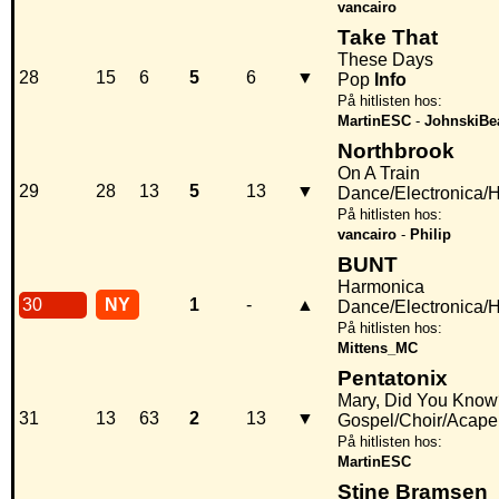
vancairo
Take That
These Days
28
15
6
5
6
▼
Pop
Info
På hitlisten hos:
MartinESC
-
JohnskiBe
Northbrook
On A Train
29
28
13
5
13
▼
Dance/Electronica/
På hitlisten hos:
vancairo
-
Philip
BUNT
Harmonica
30
NY
1
-
▲
Dance/Electronica/
På hitlisten hos:
Mittens_MC
Pentatonix
Mary, Did You Know
31
13
63
2
13
▼
Gospel/Choir/Acape
På hitlisten hos:
MartinESC
Stine Bramsen