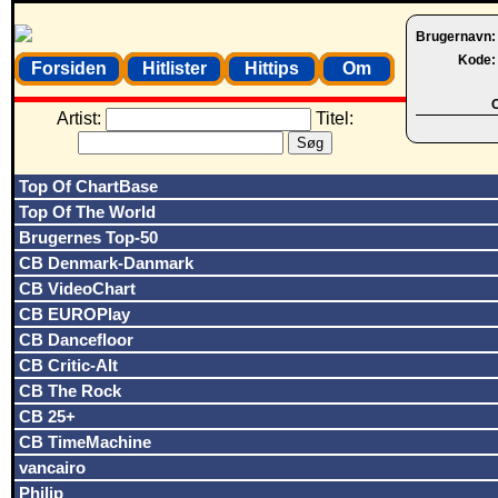
Brugernavn
Kode
Forsiden
Hitlister
Hittips
Om
O
Artist:
Titel:
Top Of ChartBase
Top Of The World
Brugernes Top-50
CB Denmark-Danmark
CB VideoChart
CB EUROPlay
CB Dancefloor
CB Critic-Alt
CB The Rock
CB 25+
CB TimeMachine
vancairo
Philip