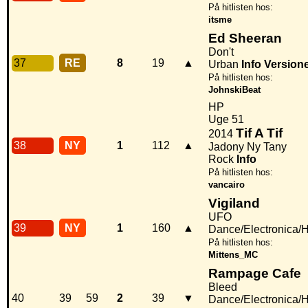
På hitlisten hos:
itsme
Ed Sheeran
Don't
37
RE
8
19
▲
Urban
Info
Version
På hitlisten hos:
JohnskiBeat
HP
Uge 51
Tif A Tif
2014
38
NY
1
112
▲
Jadony Ny Tany
Rock
Info
På hitlisten hos:
vancairo
Vigiland
UFO
39
NY
1
160
▲
Dance/Electronica/
På hitlisten hos:
Mittens_MC
Rampage Cafe
Bleed
40
39
59
2
39
▼
Dance/Electronica/