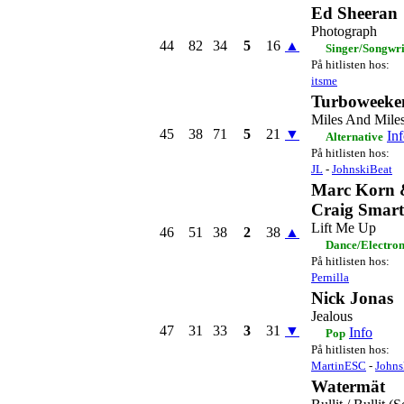
Ed Sheeran
Photograph
44
82
34
5
16
▲
Singer/Songwri
På hitlisten hos:
itsme
Turboweeke
Miles And Mile
45
38
71
5
21
▼
In
Alternative
På hitlisten hos:
JL
-
JohnskiBeat
Marc Korn 
Craig Smart
Lift Me Up
46
51
38
2
38
▲
Dance/Electro
På hitlisten hos:
Pernilla
Nick Jonas
Jealous
47
31
33
3
31
▼
Info
Pop
På hitlisten hos:
MartinESC
-
Johns
Watermät