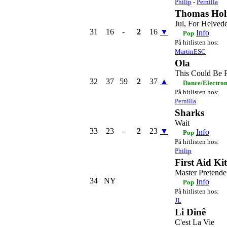
Philip
-
Pernilla
Thomas Ho
Jul, For Helved
31
16
-
2
16
▼
Info
Pop
På hitlisten hos:
MartinESC
Ola
This Could Be P
32
37
59
2
37
▲
Dance/Electro
På hitlisten hos:
Pernilla
Sharks
Wait
33
23
-
2
23
▼
Info
Pop
På hitlisten hos:
Philip
First Aid Kit
Master Pretende
34
NY
Info
Pop
På hitlisten hos:
JL
Li Dinê
C'est La Vie