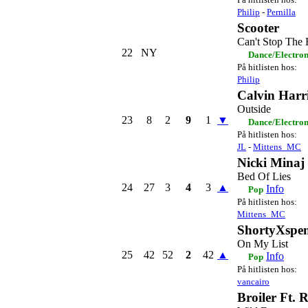
Philip
-
Pernilla
Scooter
Can't Stop The
22
NY
Dance/Electro
På hitlisten hos:
Philip
Calvin Harri
Outside
23
8
2
9
1
▼
Dance/Electro
På hitlisten hos:
JL
-
Mittens_MC
Nicki Minaj
Bed Of Lies
24
27
3
4
3
▲
Info
Pop
På hitlisten hos:
Mittens_MC
ShortyXspe
On My List
25
42
52
2
42
▲
Info
Pop
På hitlisten hos:
vancairo
Broiler Ft. 