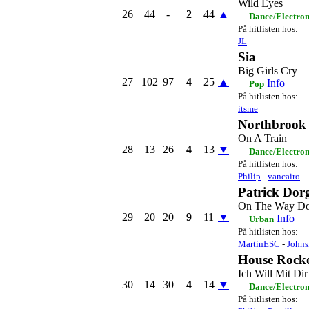
Wild Eyes
26
44
-
2
44
▲
Dance/Electro
På hitlisten hos:
JL
Sia
Big Girls Cry
27
102
97
4
25
▲
Info
Pop
På hitlisten hos:
itsme
Northbrook
On A Train
28
13
26
4
13
▼
Dance/Electro
På hitlisten hos:
Philip
-
vancairo
Patrick Dor
On The Way D
29
20
20
9
11
▼
Info
Urban
På hitlisten hos:
MartinESC
-
Johns
House Rock
Ich Will Mit Dir
30
14
30
4
14
▼
Dance/Electro
På hitlisten hos: