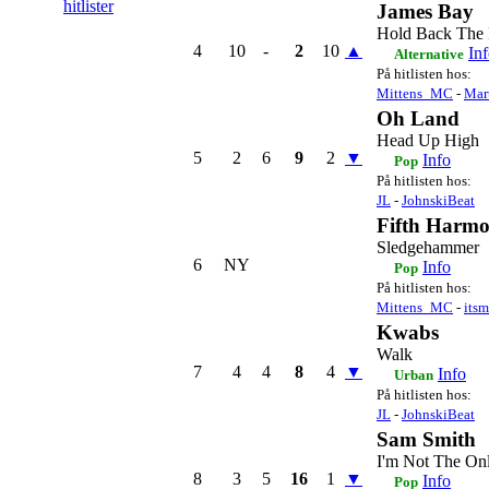
hitlister
James Bay
Hold Back The 
4
10
-
2
10
▲
In
Alternative
På hitlisten hos:
Mittens_MC
-
Mar
Oh Land
Head Up High
5
2
6
9
2
▼
Info
Pop
På hitlisten hos:
JL
-
JohnskiBeat
Fifth Harm
Sledgehammer
6
NY
Info
Pop
På hitlisten hos:
Mittens_MC
-
its
Kwabs
Walk
7
4
4
8
4
▼
Info
Urban
På hitlisten hos:
JL
-
JohnskiBeat
Sam Smith
I'm Not The On
8
3
5
16
1
▼
Info
Pop