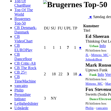
Top Of
ChartBase
Top Of The
World
◄
Søndag den
Brugernes
Top-50
Kunstner
CB Denmark-
DU
SU
FU
UPL
TP
Titel
Danmark
Ed Sheeran
CB
VideoChart
Thinking Out L
CB
Info
Urban
1
1
1
7
1
●
EUROPlay
På hitlisten hos:
CB
JL
-
Mittens_MC
-
Dancefloor
JohnskiBeat
CB Critic-Alt
Mark Ronso
CB The Rock
Uptown Funk
CB 25+
2
18
22
3
18
▲
Info
Ver
Funk
CB
På hitlisten hos:
TimeMachine
Mittens_MC
-
Mar
vancairo
Fox Stevens
Philip
Sweets (Soda P
Personlige
3
NY
hitlister
Dance/Electro
Lejlighedslister
På hitlisten hos:
Udgåede
Philip
-
vancairo