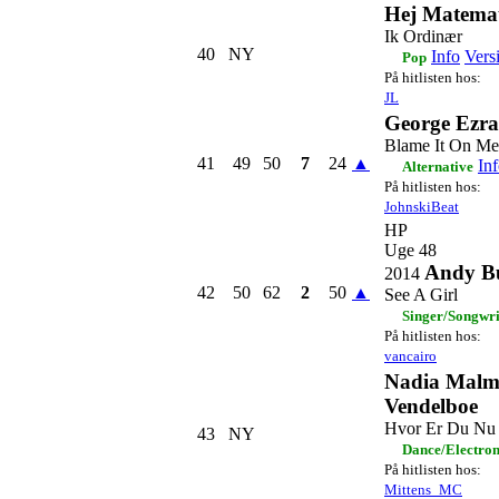
Hej Matemat
Ik Ordinær
40
NY
Info
Vers
Pop
På hitlisten hos:
JL
George Ezra
Blame It On Me
41
49
50
7
24
▲
In
Alternative
På hitlisten hos:
JohnskiBeat
HP
Uge 48
Andy B
2014
42
50
62
2
50
▲
See A Girl
Singer/Songwri
På hitlisten hos:
vancairo
Nadia Malm 
Vendelboe
Hvor Er Du Nu
43
NY
Dance/Electro
På hitlisten hos:
Mittens_MC