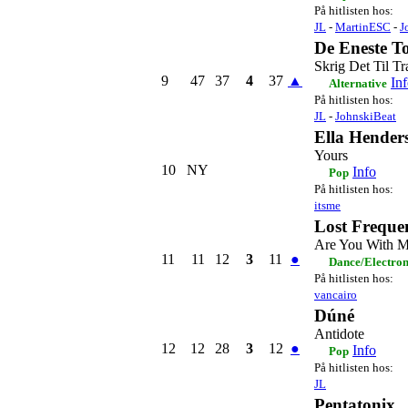
På hitlisten hos:
JL
-
MartinESC
-
J
De Eneste T
Skrig Det Til T
9
47
37
4
37
▲
In
Alternative
På hitlisten hos:
JL
-
JohnskiBeat
Ella Hender
Yours
10
NY
Info
Pop
På hitlisten hos:
itsme
Lost Freque
Are You With 
11
11
12
3
11
●
Dance/Electro
På hitlisten hos:
vancairo
Dúné
Antidote
12
12
28
3
12
●
Info
Pop
På hitlisten hos:
JL
Pentatonix