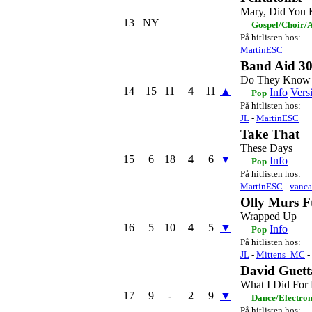
Mary, Did You
13
NY
Gospel/Choir/A
På hitlisten hos:
MartinESC
Band Aid 3
Do They Know I
14
15
11
4
11
▲
Info
Vers
Pop
På hitlisten hos:
JL
-
MartinESC
Take That
These Days
15
6
18
4
6
▼
Info
Pop
På hitlisten hos:
MartinESC
-
vanca
Olly Murs F
Wrapped Up
16
5
10
4
5
▼
Info
Pop
På hitlisten hos:
JL
-
Mittens_MC
-
David Guett
What I Did For
17
9
-
2
9
▼
Dance/Electro
På hitlisten hos: