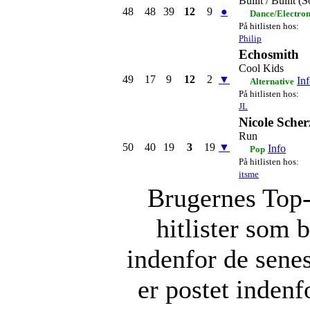
Bullit / Bullit (
48
48
39
12
9
●
Dance/Electro
På hitlisten hos:
Philip
Echosmith
Cool Kids
49
17
9
12
2
▼
In
Alternative
På hitlisten hos:
JL
Nicole Scher
Run
50
40
19
3
19
▼
Info
Pop
På hitlisten hos:
itsme
Brugernes Top-
hitlister som 
indenfor de senes
er postet indenf