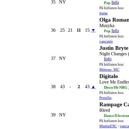
35
NY
Info
Pop
På hitlisten hos:
itsme
Olga Roman
Muzyka
36
25
21
11
15
▼
Info
Pop
På hitlisten hos:
vancairo
Justin Bryte
Night Changes (
37
NY
Info
På hitlisten hos:
Mittens_MC
Digitalo
Love Me Endles
38
43
-
2
43
▲
Disco/Hi-NRG
På hitlisten hos:
Pernilla
Rampage Ca
Bleed
39
NY
Dance/Electro
På hitlisten hos:
MartinESC
-
vanca