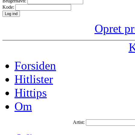
Brugernavn:
Kode:
Opret pr
K
Forsiden
Hitlister
Hittips
Om
Artist: