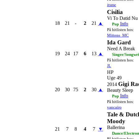
itsme
Cisilia
Vi To Datid Nu
18
21
-
2
21
▲
Info
Pop
På hitlisten hos:
Mittens_MC
Ida Gard
Need A Break
19
24
17
6
13
▲
Singer/Songwri
På hitlisten hos:
JL
HP
Uge 49
Gigi Ra
2014
20
30
75
2
30
▲
Beauty Sleep
Info
Pop
På hitlisten hos:
vancairo
Tale & Dutch
Moody
Ballerina
21
7
8
4
7
▼
Dance/Electro
På hitlisten hos: