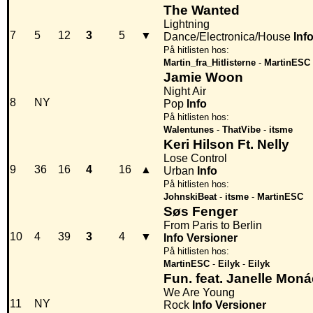
The Wanted
Lightning
7
5
12
3
5
▼
Dance/Electronica/House
Inf
På hitlisten hos:
Martin_fra_Hitlisterne
-
MartinESC
Jamie Woon
Night Air
8
NY
Pop
Info
På hitlisten hos:
Walentunes
-
ThatVibe
-
itsme
Keri Hilson Ft. Nelly
Lose Control
9
36
16
4
16
▲
Urban
Info
På hitlisten hos:
JohnskiBeat
-
itsme
-
MartinESC
Søs Fenger
From Paris to Berlin
10
4
39
3
4
▼
Info
Versioner
På hitlisten hos:
MartinESC
-
Eilyk
-
Eilyk
Fun. feat. Janelle Moná
We Are Young
11
NY
Rock
Info
Versioner