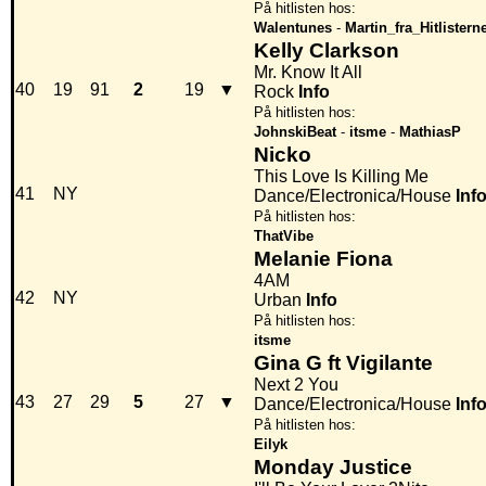
På hitlisten hos:
Walentunes
-
Martin_fra_Hitlistern
Kelly Clarkson
Mr. Know It All
40
19
91
2
19
▼
Rock
Info
På hitlisten hos:
JohnskiBeat
-
itsme
-
MathiasP
Nicko
This Love Is Killing Me
41
NY
Dance/Electronica/House
Inf
På hitlisten hos:
ThatVibe
Melanie Fiona
4AM
42
NY
Urban
Info
På hitlisten hos:
itsme
Gina G ft Vigilante
Next 2 You
43
27
29
5
27
▼
Dance/Electronica/House
Inf
På hitlisten hos:
Eilyk
Monday Justice