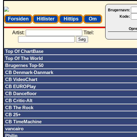
Brugernavn:
Kode:
Forsiden
Hitlister
Hittips
Om
Opret
Artist:
Titel:
Top Of ChartBase
Top Of The World
Brugernes Top-50
CB Denmark-Danmark
CB VideoChart
CB EUROPlay
CB Dancefloor
CB Critic-Alt
CB The Rock
CB 25+
CB TimeMachine
vancairo
Philip