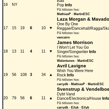
Bad
16
NY
Pop
Info
På hitlisten hos:
MathiasP
-
MartinESC
Laza Morgan & Mavad
One By One
17
15
19
6
10
▼
Reggae/Dancehall/Ragga/Sk
På hitlisten hos:
vancairo
James Morrison
I Won't Let You Go
18
13
11
4
11
▼
Singer/Songwriter
Info
På hitlisten hos:
Walentunes
-
MartinESC
Avril Lavigne
Wish You Were Here
19
56
108
3
34
▲
Rock
Info
På hitlisten hos:
carrydk
-
MathiasP
-
MartinESC
Svenstrup & Vendelboe
Dybt Vand
20
79
56
6
11
▲
Dance/Electronica/House
Inf
På hitlisten hos:
carrydk
-
Eilyk
-
Eilyk