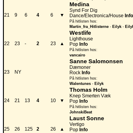
Medina
Synd For Dig
21
9
6
4
6
▼
Dance/Electronica/House
Inf
På hitlisten hos:
Martin_fra_Hitlisterne
-
Eilyk
-
Eily
Westlife
Lighthouse
22
23
-
2
23
▲
Pop
Info
På hitlisten hos:
vancairo
Sanne Salomonsen
Dæmoner
23
NY
Rock
Info
På hitlisten hos:
Walentunes
-
Eilyk
Thomas Holm
Knep Smerten Væk
24
21
13
4
10
▼
Pop
Info
På hitlisten hos:
JohnskiBeat
Laust Sonne
Vertigo
25
26
125
2
26
▲
Pop
Info