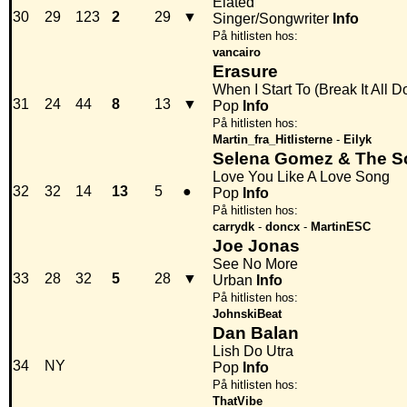
Elated
30
29
123
2
29
▼
Singer/Songwriter
Info
På hitlisten hos:
vancairo
Erasure
When I Start To (Break It All 
31
24
44
8
13
▼
Pop
Info
På hitlisten hos:
Martin_fra_Hitlisterne
-
Eilyk
Selena Gomez & The S
Love You Like A Love Song
32
32
14
13
5
●
Pop
Info
På hitlisten hos:
carrydk
-
doncx
-
MartinESC
Joe Jonas
See No More
33
28
32
5
28
▼
Urban
Info
På hitlisten hos:
JohnskiBeat
Dan Balan
Lish Do Utra
34
NY
Pop
Info
På hitlisten hos:
ThatVibe