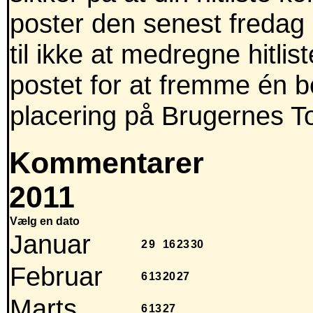
poster den senest fredag 
til ikke at medregne hitli
postet for at fremme én b
placering på Brugernes T
Kommentarer
2011
Vælg en dato
Januar
2
9
16
23
30
Februar
6
13
20
27
Marts
6
13
27