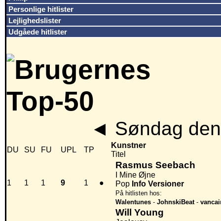
Personlige hitlister
Lejlighedslister
Udgåede hitlister
◄
Søndag den 
Kunstner
DU
SU
FU
UPL
TP
Titel
Rasmus Seebach
I Mine Øjne
1
1
1
9
1
●
Pop
Info
Versioner
På hitlisten hos:
Walentunes
-
JohnskiBeat
-
vancai
Will Young