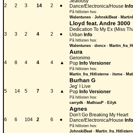
Jealousy
2
2
3
14
2
●
Dance/Electronica/House
Inf
På hitlisten hos:
Walentunes
-
JohnskiBeat
-
Marti
Lloyd feat. Andre 3000
Dedication To My Ex (Miss Th
3
3
2
4
2
●
Urban
Info
På hitlisten hos:
Walentunes
-
doncx
-
Martin_fra_Hi
Aura
Geronimo
4
8
4
4
4
▲
Pop
Info
Versioner
På hitlisten hos:
Martin_fra_Hitlisterne
-
itsme
-
Mat
Burhan G
Jeg' I Live
5
14
5
7
3
▲
Pop
Info
Versioner
På hitlisten hos:
carrydk
-
MathiasP
-
Eilyk
Agnes
Don't Go Breaking My Heart
6
6
104
2
6
●
Dance/Electronica/House
Inf
På hitlisten hos:
JohnskiBeat
-
Martin_fra_Hitlistern