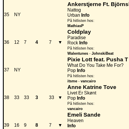
Ankerstjerne Ft. Björn
Nattog
35
NY
Urban
Info
På hitlisten hos:
MathiasP
Coldplay
Paradise
36
12
7
4
7
▼
Rock
Info
På hitlisten hos:
Walentunes
-
JohnskiBeat
Pixie Lott feat. Pusha T
What Do You Take Me For?
37
NY
Pop
Info
På hitlisten hos:
itsme
-
vancairo
Anne Katrine Tove
Livet Er Skønt
38
33
33
3
33
▼
Pop
Info
På hitlisten hos:
vancairo
Emeli Sande
Heaven
39
16
9
8
7
▼
Info