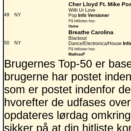
Cher Lloyd Ft. Mike Po
With Ur Love
49
NY
Pop
Info
Versioner
På hitlisten hos:
itsme
Breathe Carolina
Blackout
50
NY
Dance/Electronica/House
Inf
På hitlisten hos:
MathiasP
Brugernes Top-50 er baser
brugerne har postet inden
som er postet indenfor de 
hvorefter de udfases over
opdateres lørdag omkring
sikker på at din hitliste 