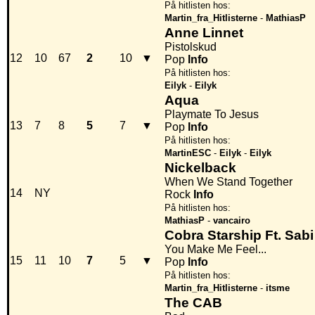
På hitlisten hos:
Martin_fra_Hitlisterne
-
MathiasP
Anne Linnet
Pistolskud
12
10
67
2
10
▼
Pop
Info
På hitlisten hos:
Eilyk
-
Eilyk
Aqua
Playmate To Jesus
13
7
8
5
7
▼
Pop
Info
På hitlisten hos:
MartinESC
-
Eilyk
-
Eilyk
Nickelback
When We Stand Together
14
NY
Rock
Info
På hitlisten hos:
MathiasP
-
vancairo
Cobra Starship Ft. Sabi
You Make Me Feel...
15
11
10
7
5
▼
Pop
Info
På hitlisten hos:
Martin_fra_Hitlisterne
-
itsme
The CAB