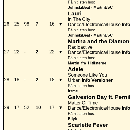
På hitlisten hos:
JohnskiBeat
-
MartinESC
Lauri
In The City
26
25
98
7
16
▼
Dance/Electronica/House
Inf
På hitlisten hos:
JohnskiBeat
-
MartinESC
Marina and the Diamo
Radioactive
27
22
-
2
22
▼
Dance/Electronica/House
Inf
På hitlisten hos:
Martin_fra_Hitlisterne
Adele
Someone Like You
28
18
-
2
18
▼
Urban
Info
Versioner
På hitlisten hos:
itsme
Galveston Bay ft. Perni
Matter Of Time
29
17
52
10
17
▼
Dance/Electronica/House
Inf
På hitlisten hos:
Eilyk
Scarlette Fever