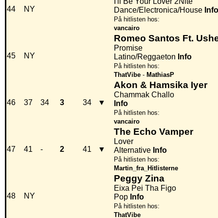
I'll Be Your Lover 2Nite
44
NY
Dance/Electronica/House
Inf
På hitlisten hos:
vancairo
Romeo Santos Ft. Ushe
Promise
45
NY
Latino/Reggaeton
Info
På hitlisten hos:
ThatVibe
-
MathiasP
Akon & Hamsika Iyer
Chammak Challo
46
37
34
3
34
▼
Info
På hitlisten hos:
vancairo
The Echo Vamper
Lover
47
41
-
2
41
▼
Alternative
Info
På hitlisten hos:
Martin_fra_Hitlisterne
Peggy Zina
Eixa Pei Tha Figo
48
NY
Pop
Info
På hitlisten hos:
ThatVibe