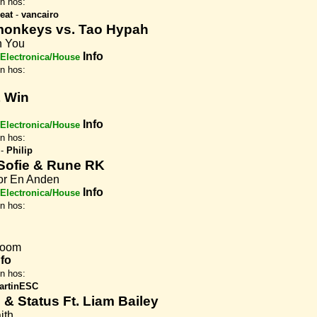
en hos:
eat
-
vancairo
onkeys vs. Tao Hypah
n You
Info
Electronica/House
en hos:
& Win
Info
Electronica/House
en hos:
-
Philip
 Sofie & Rune RK
or En Anden
Info
Electronica/House
en hos:
Boom
nfo
en hos:
artinESC
& Status Ft. Liam Bailey
ith