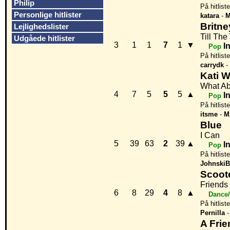
Philip
På hitlist
Personlige hitlister
katara
-
M
Britn
Lejlighedslister
Till Th
Udgåede hitlister
3
1
1
7
1
▼
I
Pop
På hitlist
carrydk
-
Kati W
What A
4
7
5
5
5
▲
I
Pop
På hitlist
itsme
-
M
Blue
I Can
5
39
63
2
39
▲
I
Pop
På hitlist
JohnskiB
Scoot
Friends
6
8
29
4
8
▲
Dance/
På hitlist
Pernilla
A Fri