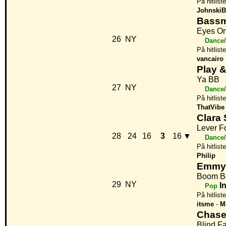
På hitlist
JohnskiB
Bassm
Eyes O
26
NY
Dance/
På hitlist
vancairo
Play 
Ya BB
27
NY
Dance/
På hitlist
ThatVibe
Clara
Lever F
28
24
16
3
16
▼
Dance/
På hitlist
Philip
Emmy
Boom 
29
NY
I
Pop
På hitlist
itsme
-
M
Chase 
Blind Fa