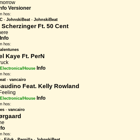
morrow
Info
Versioner
en hos:
SC
-
JohnskiBeat
-
JohnskiBeat
 Scherzinger Ft. 50 Cent
here
Info
en hos:
alentunes
l Kaye Ft. PerN
ruck
Info
Electronica/House
en hos:
eat
-
vancairo
Gaudino Feat. Kelly Rowland
Feeling
Info
Electronica/House
en hos:
es
-
vancairo
ørgaard
ne
nfo
en hos:
3
-
Eilyk
-
Pernilla
-
JohnskiBeat