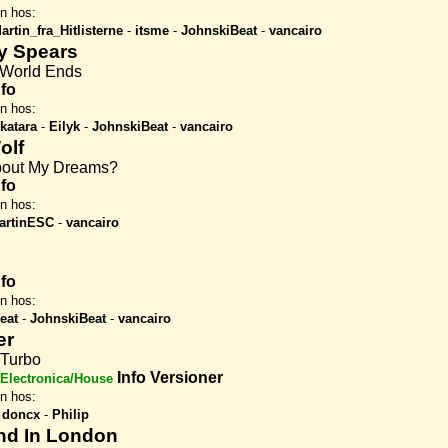
en hos:
artin_fra_Hitlisterne
-
itsme
-
JohnskiBeat
-
vancairo
ey Spears
e World Ends
nfo
en hos:
katara
-
Eilyk
-
JohnskiBeat
-
vancairo
olf
bout My Dreams?
nfo
en hos:
artinESC
-
vancairo
nfo
en hos:
eat
-
JohnskiBeat
-
vancairo
er
 Turbo
Info
Versioner
Electronica/House
en hos:
-
doncx
-
Philip
end In London