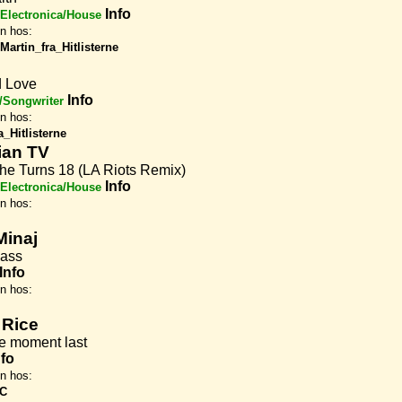
Info
Electronica/House
en hos:
Martin_fra_Hitlisterne
d Love
Info
/Songwriter
en hos:
a_Hitlisterne
ian TV
e Turns 18 (LA Riots Remix)
Info
Electronica/House
en hos:
Minaj
Bass
Info
en hos:
 Rice
e moment last
nfo
en hos:
SC