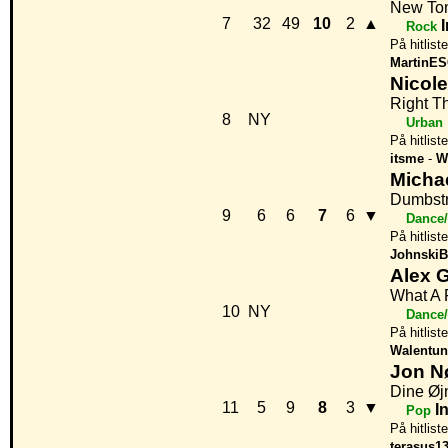
New To
7
32
49
10
2
▲
Rock
På hitlist
MartinE
Nicole
Right T
8
NY
Urban
På hitlist
itsme
-
W
Michae
Dumbst
9
6
6
7
6
▼
Dance/
På hitlist
JohnskiB
Alex 
What A 
10
NY
Dance/
På hitlist
Walentun
Jon N
Dine Øj
11
5
9
8
3
▼
I
Pop
På hitlist
terasus1