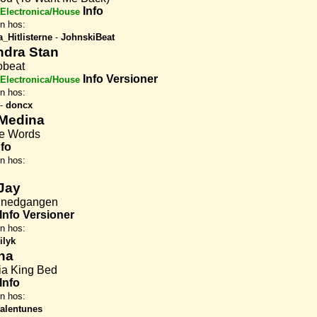
Info
Electronica/House
en hos:
a_Hitlisterne
-
JohnskiBeat
ndra Stan
obeat
Info
Versioner
Electronica/House
en hos:
-
doncx
 Medina
e Words
nfo
en hos:
Jay
lnedgangen
Info
Versioner
en hos:
ilyk
na
nia King Bed
Info
en hos:
alentunes