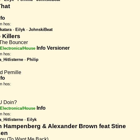
That
nfo
en hos:
katara
-
Eilyk
-
JohnskiBeat
 Killers
The Bouncer
Info
Versioner
Electronica/House
en hos:
a_Hitlisterne
-
Philip
d Pernille
nfo
en hos:
U Doin?
Info
Electronica/House
en hos:
a_Hitlisterne
-
Eilyk
n Hampenberg & Alexander Brown feat Stine
sen
You (To Want Me Back)