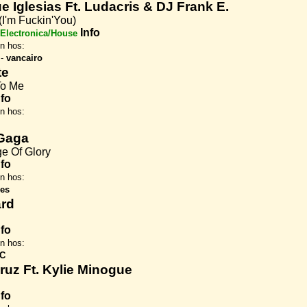
e Iglesias Ft. Ludacris & DJ Frank E.
(I'm Fuckin'You)
Info
Electronica/House
en hos:
-
vancairo
te
To Me
nfo
en hos:
Gaga
e Of Glory
nfo
en hos:
es
rd
nfo
en hos:
SC
ruz Ft. Kylie Minogue
nfo