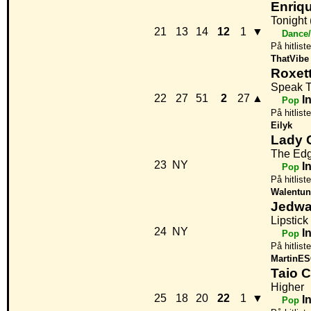
Enriqu
Tonight 
21
13
14
12
1
▼
Dance/
På hitlist
ThatVibe
Roxet
Speak 
22
27
51
2
27
▲
I
Pop
På hitlist
Eilyk
Lady 
The Edg
23
NY
I
Pop
På hitlist
Walentun
Jedwa
Lipstick
24
NY
I
Pop
På hitlist
MartinE
Taio C
Higher
25
18
20
22
1
▼
I
Pop