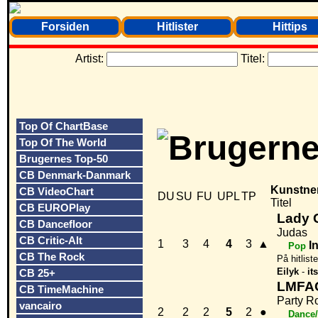
Forsiden
Hitlister
Hittips
Artist:
Titel:
Top Of ChartBase
Top Of The World
Brugernes Top-50
CB Denmark-Danmark
Kunstne
CB VideoChart
DU
SU
FU
UPL
TP
Titel
CB EUROPlay
Lady 
CB Dancefloor
Judas
CB Critic-Alt
1
3
4
4
3
▲
I
Pop
CB The Rock
På hitlist
Eilyk
-
it
CB 25+
LMFAO
CB TimeMachine
Party R
vancairo
2
2
2
5
2
●
Dance/