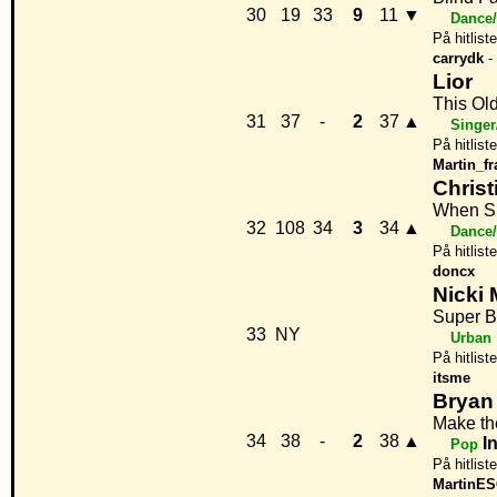
30
19
33
9
11
▼
Dance/
På hitlist
carrydk
-
Lior
This Ol
31
37
-
2
37
▲
Singer
På hitlist
Martin_fr
Christ
When Sh
32
108
34
3
34
▲
Dance/
På hitlist
doncx
Nicki 
Super 
33
NY
Urban
På hitlist
itsme
Bryan
Make th
34
38
-
2
38
▲
I
Pop
På hitlist
MartinE