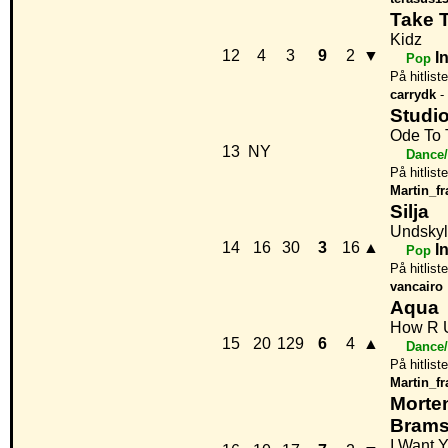
Take 
Kidz
12
4
3
9
2
▼
I
Pop
På hitlist
carrydk
-
Studio
Ode To 
13
NY
Dance/
På hitlist
Martin_fr
Silja
Undskyl
14
16
30
3
16
▲
I
Pop
På hitlist
vancairo
Aqua
How R 
15
20
129
6
4
▲
Dance/
På hitlist
Martin_fr
Morte
Bram
I Want 