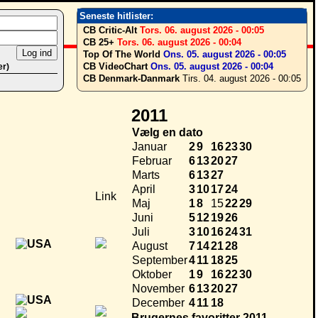
Seneste hitlister:
CB Critic-Alt
Tors. 06. august 2026 - 00:05
CB 25+
Tors. 06. august 2026 - 00:04
Top Of The World
Ons. 05. august 2026 - 00:05
CB VideoChart
Ons. 05. august 2026 - 00:04
er)
CB Denmark-Danmark
Tirs. 04. august 2026 - 00:05
2011
Vælg en dato
Januar
2
9
16
23
30
Februar
6
13
20
27
Marts
6
13
27
April
3
10
17
24
Link
Maj
1
8
15
22
29
Juni
5
12
19
26
Juli
3
10
16
24
31
August
7
14
21
28
September
4
11
18
25
Oktober
1
9
16
22
30
November
6
13
20
27
December
4
11
18
Brugernes favoritter 2011