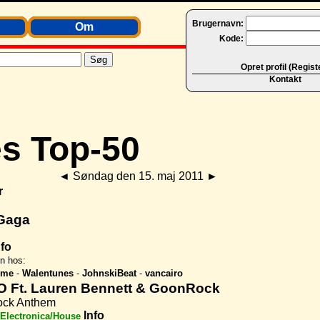
Brugernavn:
Om
Kode:
Opret profil (Regist
Kontakt
◄
Søndag den 15. maj 2011
►
r
Gaga
nfo
en hos:
sme
-
Walentunes
-
JohnskiBeat
-
vancairo
 Ft. Lauren Bennett & GoonRock
ock Anthem
Info
Electronica/House