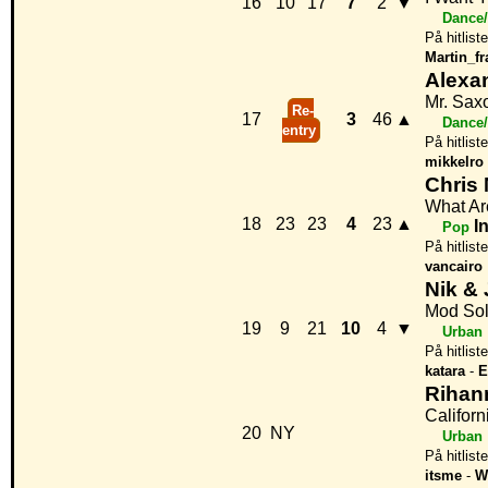
16
10
17
7
2
▼
Dance/
På hitlist
Martin_fr
Alexa
Mr. Sax
Re-
17
3
46
▲
Dance/
entry
På hitlist
mikkelro
Chris
What Ar
18
23
23
4
23
▲
I
Pop
På hitlist
vancairo
Nik & 
Mod So
19
9
21
10
4
▼
Urban
På hitlist
katara
-
E
Rihan
Califor
20
NY
Urban
På hitlist
itsme
-
W