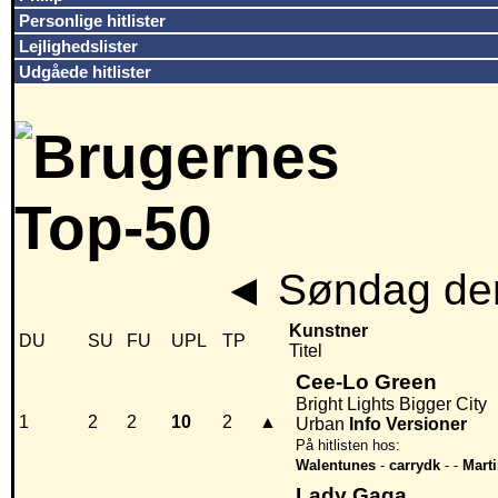
Personlige hitlister
Lejlighedslister
Udgåede hitlister
◄
Søndag den
Kunstner
DU
SU
FU
UPL
TP
Titel
Cee-Lo Green
Bright Lights Bigger City
1
2
2
10
2
▲
Urban
Info
Versioner
På hitlisten hos:
Walentunes
-
carrydk
-
-
Mart
Lady Gaga