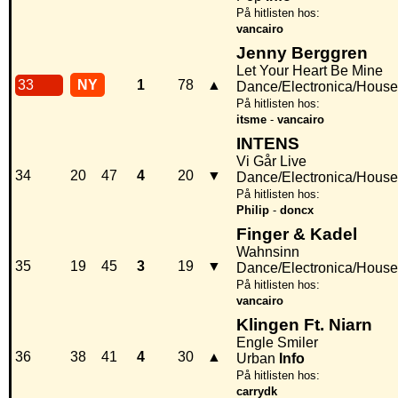
På hitlisten hos:
vancairo
Jenny Berggren
Let Your Heart Be Mine
33
NY
1
78
▲
Dance/Electronica/House
På hitlisten hos:
itsme
-
vancairo
INTENS
Vi Går Live
34
20
47
4
20
▼
Dance/Electronica/House
På hitlisten hos:
Philip
-
doncx
Finger & Kadel
Wahnsinn
35
19
45
3
19
▼
Dance/Electronica/House
På hitlisten hos:
vancairo
Klingen Ft. Niarn
Engle Smiler
36
38
41
4
30
▲
Urban
Info
På hitlisten hos:
carrydk