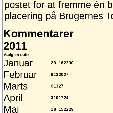
postet for at fremme én 
placering på Brugernes T
Kommentarer
2011
Vælg en dato
Januar
2
9
16
23
30
Februar
6
13
20
27
Marts
6
13
27
April
3
10
17
24
Maj
1
8
15
22
29