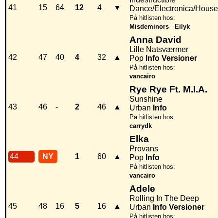
41
15
64
12
4
▼
Dance/Electronica/House
På hitlisten hos:
Misdeminors
-
Eilyk
Anna David
Lille Natsværmer
42
47
40
4
32
▲
Pop
Info
Versioner
På hitlisten hos:
vancairo
Rye Rye Ft. M.I.A.
Sunshine
43
46
-
2
46
▲
Urban
Info
På hitlisten hos:
carrydk
Elka
Provans
44
NY
1
60
▲
Pop
Info
På hitlisten hos:
vancairo
Adele
Rolling In The Deep
45
48
16
5
16
▲
Urban
Info
Versioner
På hitlisten hos: