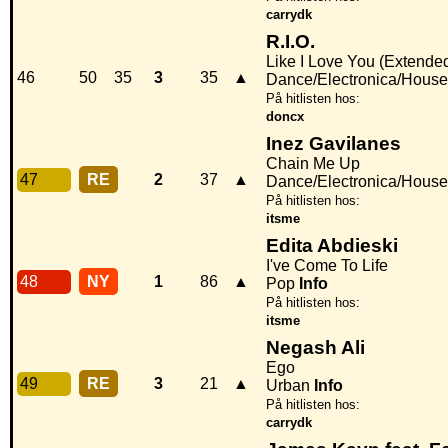
carrydk
R.I.O.
Like I Love You (Extende
46
50
35
3
35
▲
Dance/Electronica/House
På hitlisten hos:
doncx
Inez Gavilanes
Chain Me Up
47
RE
2
37
▲
Dance/Electronica/House
På hitlisten hos:
itsme
Edita Abdieski
I've Come To Life
48
NY
1
86
▲
Pop
Info
På hitlisten hos:
itsme
Negash Ali
Ego
49
RE
3
21
▲
Urban
Info
På hitlisten hos:
carrydk