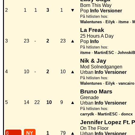
Born This Way
2
1
1
3
1
▼
Pop
Info
Versioner
På hitlisten hos:
Walentunes
-
Eilyk
-
itsme
-
M
La Freak
25 Hours A Day
3
23
-
2
23
▲
Pop
Info
På hitlisten hos:
itsme
-
MartinESC
-
JohnskiB
Nik & Jay
Mod Solnedgangen
4
10
-
2
10
▲
Urban
Info
Versioner
På hitlisten hos:
Walentunes
-
Eilyk
-
vancairo
Bruno Mars
Grenade
5
14
22
10
9
▲
Urban
Info
Versioner
På hitlisten hos:
carrydk
-
MartinESC
-
doncx
Jennifer Lopez Ft. P
On The Floor
6
NY
1
79
▲
Urban
Info
Versioner