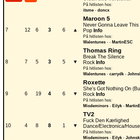
På hitlisten hos:
itsme
-
doncx
Maroon 5
Never Gonna Leave This
7
12
6
3
6
▲
Pop
Info
På hitlisten hos:
Walentunes
-
-
MartinESC
Thomas Ring
Break The Silence
8
7
5
3
5
▼
Rock
Info
På hitlisten hos:
Walentunes
-
carrydk
-
Johns
Roxette
She's Got Nothing On (Bu
9
6
19
4
6
▼
Rock
Info
På hitlisten hos:
Misdeminors
-
Eilyk
-
Martin
TV2
Fuck Den Kærlighed
10
4
8
8
1
▼
Dance/Electronica/House
På hitlisten hos:
Misdeminors
-
Eilyk
-
Johnsk