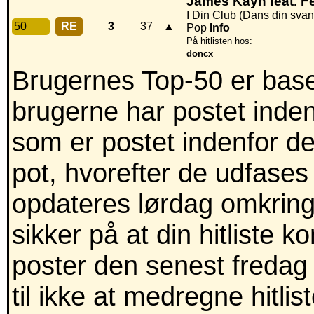
James Kayn feat. F
I Din Club (Dans din svan
50
RE
3
37
▲
Pop
Info
På hitlisten hos:
doncx
Brugernes Top-50 er baser
brugerne har postet inden
som er postet indenfor de
pot, hvorefter de udfases
opdateres lørdag omkring
sikker på at din hitliste 
poster den senest fredag 
til ikke at medregne hitli