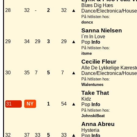
Blæs Dig Hæs
28
32
-
2
32
▲
Dance/Electronica/House
På hitlisten hos:
doncx
Sanna Nielsen
I`m In Love
29
34
29
3
29
▲
Pop
Info
På hitlisten hos:
itsme
Cecilie Fleur
Alle De Lykkelige Kærest
30
35
7
5
7
▲
Dance/Electronica/House
På hitlisten hos:
Walentunes
Take That
Kidz
31
NY
1
54
▲
Pop
Info
På hitlisten hos:
JohnskiBeat
Anna Abreu
Hysteria
32
37
33
5
33
▲
Pop
Info