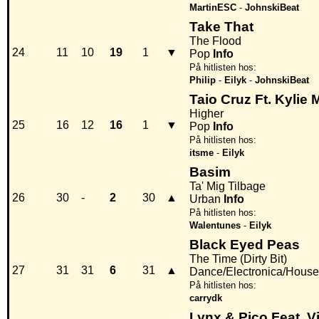
MartinESC
-
JohnskiBeat
Take That
The Flood
24
11
10
19
1
▼
Pop
Info
På hitlisten hos:
Philip
-
Eilyk
-
JohnskiBeat
Taio Cruz Ft. Kylie
Higher
25
16
12
16
1
▼
Pop
Info
På hitlisten hos:
itsme
-
Eilyk
Basim
Ta' Mig Tilbage
26
30
-
2
30
▲
Urban
Info
På hitlisten hos:
Walentunes
-
Eilyk
Black Eyed Peas
The Time (Dirty Bit)
27
31
31
6
31
▲
Dance/Electronica/House
På hitlisten hos:
carrydk
Lynx & Pico Feat. V