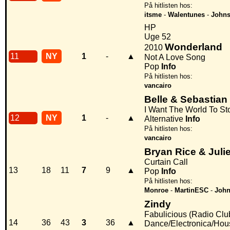
På hitlisten hos:
itsme
-
Walentunes
-
Johns
HP
Uge 52
Wonderland
2010
11
NY
1
-
▲
Not A Love Song
Pop
Info
På hitlisten hos:
vancairo
Belle & Sebastian
I Want The World To St
12
NY
1
-
▲
Alternative
Info
På hitlisten hos:
vancairo
Bryan Rice & Juli
Curtain Call
13
18
11
7
9
▲
Pop
Info
På hitlisten hos:
Monroe
-
MartinESC
-
John
Zindy
Fabulicious (Radio Clu
14
36
43
3
36
▲
Dance/Electronica/Hou