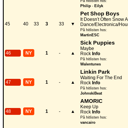
På hitlisten hos:
Philip
-
Eilyk
Pet Shop Boys
It Doesn't Often Snow 
45
40
33
3
33
▼
Dance/Electronica/Hou
På hitlisten hos:
MartinESC
Sick Puppies
Maybe
46
NY
1
-
▲
Rock
Info
På hitlisten hos:
Walentunes
Linkin Park
Waiting For The End
47
NY
1
-
▲
Rock
Info
På hitlisten hos:
JohnskiBeat
AMORIC
Keep Up
48
NY
1
-
▲
Rock
Info
På hitlisten hos:
vancairo