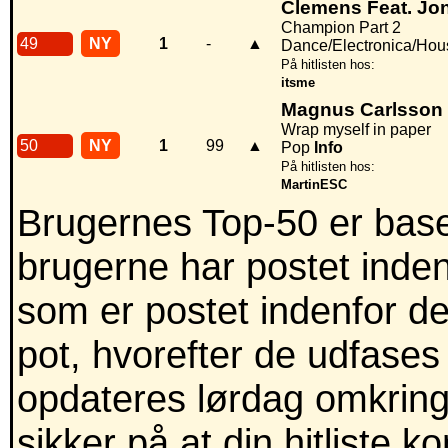
Clemens Feat. Jo
Champion Part 2
49
NY
1
-
▲
Dance/Electronica/Hou
På hitlisten hos:
itsme
Magnus Carlsson
Wrap myself in paper
50
NY
1
99
▲
Pop
Info
På hitlisten hos:
MartinESC
Brugernes Top-50 er baser
brugerne har postet inden
som er postet indenfor de
pot, hvorefter de udfases
opdateres lørdag omkring
sikker på at din hitliste 