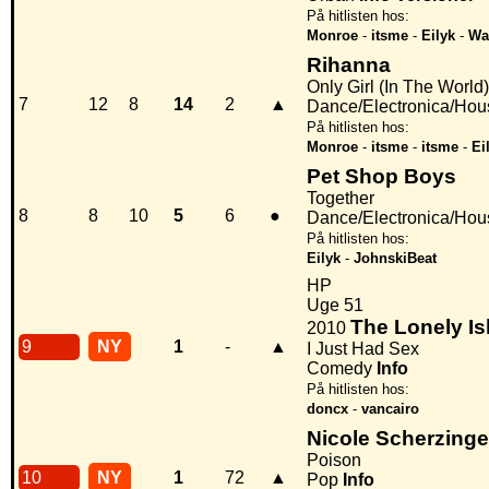
På hitlisten hos:
Monroe
-
itsme
-
Eilyk
-
Wa
Rihanna
Only Girl (In The World)
7
12
8
14
2
▲
Dance/Electronica/Hou
På hitlisten hos:
Monroe
-
itsme
-
itsme
-
Ei
Pet Shop Boys
Together
8
8
10
5
6
●
Dance/Electronica/Hou
På hitlisten hos:
Eilyk
-
JohnskiBeat
HP
Uge 51
The Lonely Is
2010
9
NY
1
-
▲
I Just Had Sex
Comedy
Info
På hitlisten hos:
doncx
-
vancairo
Nicole Scherzinge
Poison
10
NY
1
72
▲
Pop
Info