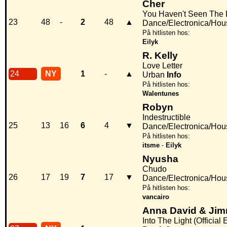
Cher
You Haven't Seen The L
23
48
-
2
48
▲
Dance/Electronica/Hou
På hitlisten hos:
Eilyk
R. Kelly
Love Letter
24
NY
1
-
▲
Urban
Info
På hitlisten hos:
Walentunes
Robyn
Indestructible
25
13
16
6
4
▼
Dance/Electronica/Hou
På hitlisten hos:
itsme
-
Eilyk
Nyusha
Chudo
26
17
19
7
17
▼
Dance/Electronica/Hou
På hitlisten hos:
vancairo
Anna David & Jim
Into The Light (Officia