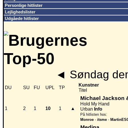
Personlige hitlister
Lejlighedslister
Udgåede hitlister
◄
Søndag den
Kunstner
DU
SU
FU
UPL
TP
Titel
Michael Jackson 
Hold My Hand
1
2
1
10
1
▲
Urban
Info
På hitlisten hos:
Monroe
-
itsme
-
MartinES
Medina