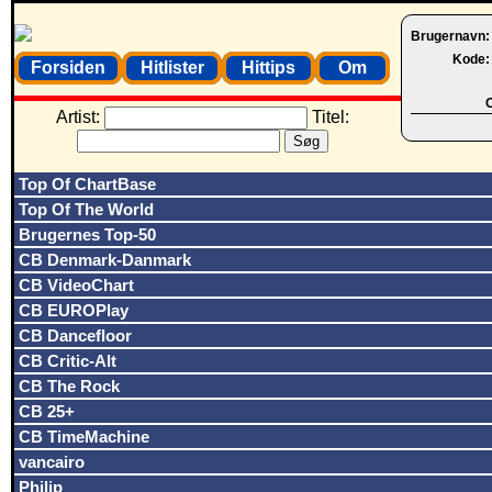
Brugernavn
Kode
Forsiden
Hitlister
Hittips
Om
O
Artist:
Titel:
Top Of ChartBase
Top Of The World
Brugernes Top-50
CB Denmark-Danmark
CB VideoChart
CB EUROPlay
CB Dancefloor
CB Critic-Alt
CB The Rock
CB 25+
CB TimeMachine
vancairo
Philip