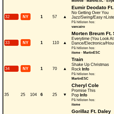
Monroe
-
MartinESC
-
Eily
Eumir Deodato Ft
No Getting Over You
32
NY
1
57
▲
Jazz/Swing/Easy nList
På hitlisten hos:
vancairo
Morten Breum Ft. 
Everytime (You Look At
33
NY
1
110
▲
Dance/Electronica/Hou
På hitlisten hos:
itsme
-
MartinESC
Train
Shake Up Christmas
34
NY
1
70
▲
Rock
Info
På hitlisten hos:
MartinESC
Cheryl Cole
Promise This
35
25
104
6
25
▼
Pop
Info
På hitlisten hos:
itsme
Gorillaz Ft. Daley