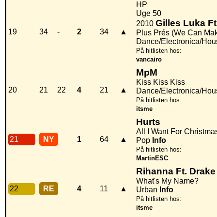
HP
Uge 50
Gilles Luka F
2010
19
34
-
2
34
▲
Plus Prés (We Can Make
Dance/Electronica/Hou
På hitlisten hos:
vancairo
MpM
Kiss Kiss Kiss
20
21
22
4
21
▲
Dance/Electronica/Hou
På hitlisten hos:
itsme
Hurts
All I Want For Christm
21
NY
1
64
▲
Pop
Info
På hitlisten hos:
MartinESC
Rihanna Ft. Drake
What's My Name?
22
RE
4
11
▲
Urban
Info
På hitlisten hos:
itsme