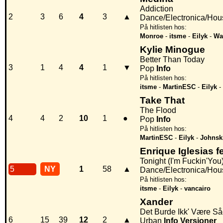
Addiction
2
3
6
4
3
▲
Dance/Electronica/Hou
På hitlisten hos:
Monroe
-
itsme
-
Eilyk
-
Wa
Kylie Minogue
Better Than Today
3
1
4
4
1
▼
Pop
Info
På hitlisten hos:
itsme
-
MartinESC
-
Eilyk
-
Take That
The Flood
4
4
2
10
1
●
Pop
Info
På hitlisten hos:
MartinESC
-
Eilyk
-
Johnsk
Enrique Iglesias f
Tonight (I'm Fuckin'You
5
NY
1
58
▲
Dance/Electronica/Hou
På hitlisten hos:
itsme
-
Eilyk
-
vancairo
Xander
Det Burde Ikk' Være S
6
15
39
12
2
▲
Urban
Info
Versioner