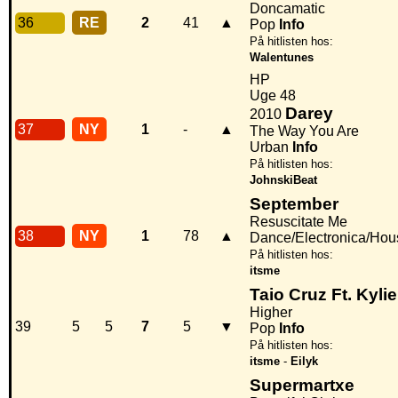
Doncamatic
36
RE
2
41
▲
Pop
Info
På hitlisten hos:
Walentunes
HP
Uge 48
Darey
2010
37
NY
1
-
▲
The Way You Are
Urban
Info
På hitlisten hos:
JohnskiBeat
September
Resuscitate Me
38
NY
1
78
▲
Dance/Electronica/Hou
På hitlisten hos:
itsme
Taio Cruz Ft. Kyl
Higher
39
5
5
7
5
▼
Pop
Info
På hitlisten hos:
itsme
-
Eilyk
Supermartxe