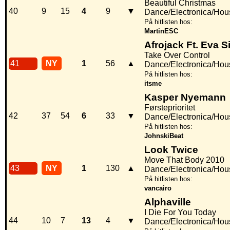
Beautiful Christmas
40
9
15
4
9
▼
Dance/Electronica/Hou
På hitlisten hos:
MartinESC
Afrojack Ft. Eva
Take Over Control
41
NY
1
56
▲
Dance/Electronica/Hou
På hitlisten hos:
itsme
Kasper Nyemann
Førsteprioritet
42
37
54
6
33
▼
Dance/Electronica/Hou
På hitlisten hos:
JohnskiBeat
Look Twice
Move That Body 2010
43
NY
1
130
▲
Dance/Electronica/Hou
På hitlisten hos:
vancairo
Alphaville
I Die For You Today
44
10
7
13
4
▼
Dance/Electronica/Hou