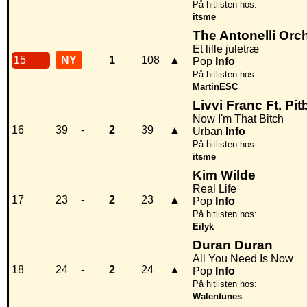
På hitlisten hos:
itsme
The Antonelli Orche
Et lille juletræ
15
NY
1
108
▲
Pop
Info
På hitlisten hos:
MartinESC
Livvi Franc Ft. Pit
Now I'm That Bitch
16
39
-
2
39
▲
Urban
Info
På hitlisten hos:
itsme
Kim Wilde
Real Life
17
23
-
2
23
▲
Pop
Info
På hitlisten hos:
Eilyk
Duran Duran
All You Need Is Now
18
24
-
2
24
▲
Pop
Info
På hitlisten hos:
Walentunes