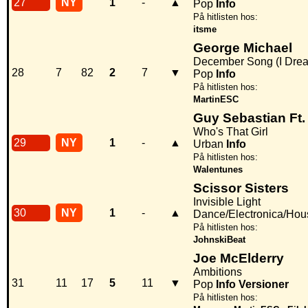
27
NY
1
-
▲
Pop
Info
På hitlisten hos:
itsme
George Michael
December Song (I Drea
28
7
82
2
7
▼
Pop
Info
På hitlisten hos:
MartinESC
Guy Sebastian Ft.
Who's That Girl
29
NY
1
-
▲
Urban
Info
På hitlisten hos:
Walentunes
Scissor Sisters
Invisible Light
30
NY
1
-
▲
Dance/Electronica/Hou
På hitlisten hos:
JohnskiBeat
Joe McElderry
Ambitions
31
11
17
5
11
▼
Pop
Info
Versioner
På hitlisten hos: