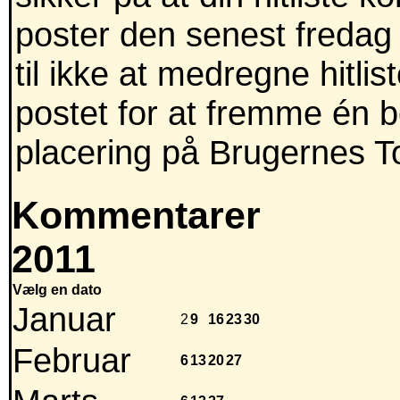
poster den senest fredag 
til ikke at medregne hitli
postet for at fremme én 
placering på Brugernes T
Kommentarer
2011
Vælg en dato
Januar
2
9
16
23
30
Februar
6
13
20
27