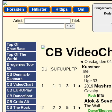
Brugernavn
Forsiden
Hitlister
Hittips
Om
Kode
Artist:
Titel:
Top Of
ChartBase
Top Of The
World
◄
Onsdag den 04
Brugernes Top-
Kunstner
50
DU
SU
FU
UPL
TP
Titel
CB Denmark-
HP
Danmark
Uge 33
CB VideoChart
Mashrou
1
1
1
3
1
●
2019
CB EUROPlay
Cavalry
Info
CB Dancefloor
Rock
Alok & Sev
CB Critic-Alt
The Wall
CB The Rock
2
2
2
5
1
●
Dance/Electron