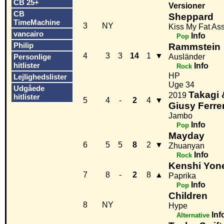
CB 25+
Versioner
CB
Sheppard
TimeMachine
3
NY
Kiss My Fat As
vancairo
Info
Pop
Philip
Rammstein
4
3
3
14
1
▼
Personlige
Ausländer
hitlister
Info
Rock
HP
Lejlighedslister
Uge 34
Udgåede
Takagi 
2019
hitlister
5
4
-
2
4
▼
Giusy Ferrer
Jambo
Info
Pop
Mayday
6
5
5
8
2
▼
Zhuanyan
Info
Rock
Kenshi Yon
7
8
-
2
8
▲
Paprika
Info
Pop
Children
8
NY
Hype
Inf
Alternative