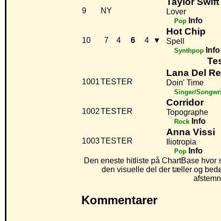
Taylor Swift
9
NY
Lover
Info
Pop
Hot Chip
10
7
4
6
4
▼
Spell
Info
Synthpop
Te
Lana Del R
1001
TESTER
Doin' Time
Singer/Songwri
Corridor
1002
TESTER
Topographe
Info
Rock
Anna Vissi
1003
TESTER
Iliotropia
Info
Pop
Den eneste hitliste på ChartBase hvor sel
den visuelle del der tæller og b
afstemni
Kommentarer