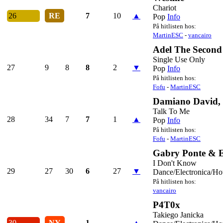
Chariot
26
RE
7
10
▲
Pop
Info
På hitlisten hos:
MartinESC
-
vancairo
Adel The Second
Single Use Only
27
9
8
8
2
▼
Pop
Info
På hitlisten hos:
Fofu
-
MartinESC
Damiano David, 
Talk To Me
28
34
7
7
1
▲
Pop
Info
På hitlisten hos:
Fofu
-
MartinESC
Gabry Ponte & 
I Don't Know
29
27
30
6
27
▼
Dance/Electronica/Ho
På hitlisten hos:
vancairo
P4T0x
Takiego Janicka
30
NY
1
-
▲