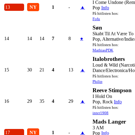
I Come Undone (Rem
13
NY
1
-
▲
Pop
Info
På hitlisten hos:
Fofu
Søn
Skabt Til At Være To
14
14
14
7
8
●
Pop, Alternative/Indie
På hitlisten hos:
MathiasPDK
Italobrothers
Loud & Wild (Narcoti
15
30
21
4
13
▲
Dance/Electronica/Ho
På hitlisten hos:
Philip
Reeve Stimpson
I Hold On
16
29
35
4
29
▲
Pop, Rock
Info
På hitlisten hos:
inter1908
Mads Langer
3 AM
17
NY
1
-
▲
Pop
Info