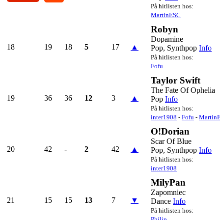
På hitlisten hos:
MartinESC
Robyn
Dopamine
18
19
18
5
17
▲
Pop, Synthpop
Info
På hitlisten hos:
Fofu
Taylor Swift
The Fate Of Ophelia
19
36
36
12
3
▲
Pop
Info
På hitlisten hos:
inter1908
-
Fofu
-
Martin
O!Dorian
Scar Of Blue
20
42
-
2
42
▲
Pop, Synthpop
Info
På hitlisten hos:
inter1908
MilyPan
Zapomniec
21
15
15
13
7
▼
Dance
Info
På hitlisten hos:
Philip