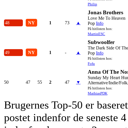
Philip
Jonas Brothers
Love Me To Heaven
48
NY
1
73
▲
Pop
Info
På hitlisten hos:
MartinESC
Subwoolfer
The Dark Side Of Th
49
NY
1
-
▲
Pop
Info
På hitlisten hos:
Fofu
Anna Of The No
Sunday My Heart Hur
50
47
55
2
47
▼
Alternative/Indie/Folk
På hitlisten hos:
MathiasPDK
Brugernes Top-50 er baseret
postet indenfor de seneste 4