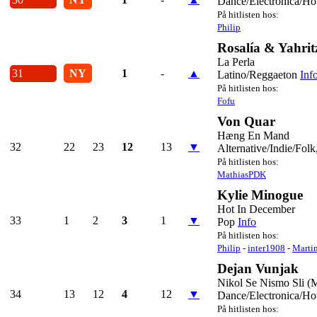
Dance/Electronica/Ho
På hitlisten hos:
Philip
Rosalía & Yahrit
La Perla
31
NY
1
-
▲
Latino/Reggaeton
Inf
På hitlisten hos:
Fofu
Von Quar
Hæng En Mand
32
22
23
12
13
▼
Alternative/Indie/Folk
På hitlisten hos:
MathiasPDK
Kylie Minogue
Hot In December
33
1
2
3
1
▼
Pop
Info
På hitlisten hos:
Philip
-
inter1908
-
Marti
Dejan Vunjak
Nikol Se Nismo Sli (
34
13
12
4
12
▼
Dance/Electronica/Ho
På hitlisten hos: