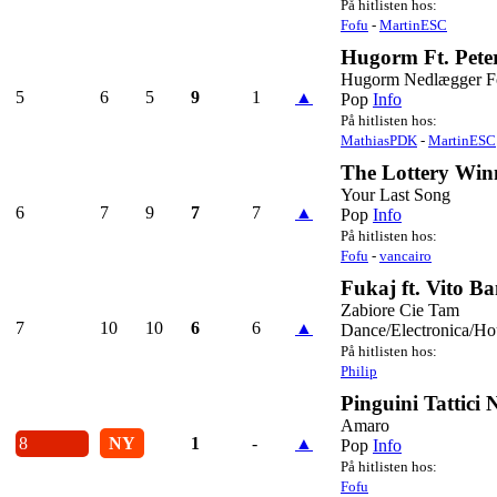
På hitlisten hos:
Fofu
-
MartinESC
Hugorm Ft. Pet
Hugorm Nedlægger Fo
5
6
5
9
1
▲
Pop
Info
På hitlisten hos:
MathiasPDK
-
MartinESC
The Lottery Win
Your Last Song
6
7
9
7
7
▲
Pop
Info
På hitlisten hos:
Fofu
-
vancairo
Fukaj ft. Vito B
Zabiore Cie Tam
7
10
10
6
6
▲
Dance/Electronica/Ho
På hitlisten hos:
Philip
Pinguini Tattici 
Amaro
8
NY
1
-
▲
Pop
Info
På hitlisten hos:
Fofu