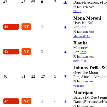
43
45
65
8
7
▲
Dance/Electronica/Ho
På hitlisten hos:
Philip
Mona Moroni
Hvis Jeg Ku'
44
NY
1
-
▲
Pop
Info
På hitlisten hos:
MathiasPDK
Blanka
Memories
45
NY
1
-
▲
Pop
Info
På hitlisten hos:
inter1908
Johnny Drille &
Over The Moon
46
31
22
17
5
▼
Pop, African/Afropop
På hitlisten hos:
vancairo
Modrijani
Baraba (M Dee J remi
47
NY
1
-
▲
Dance/Electronica/Ho
På hitlisten hos: