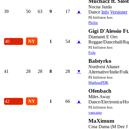
Muchacz ft. Sios
Nocna Jazda
39
50
63
9
17
▲
Dance
Info
Versioner
På hitlisten hos:
Philip
Gigi D'Alessio F
Diamanti E Oro
40
NY
1
54
▲
Reggae/Dancehall/Rag
På hitlisten hos:
Fofu
Balstyrko
Nordvest Altaner
41
28
28
8
28
▼
Alternative/Indie/Folk
På hitlisten hos:
MathiasPDK
Ofenbach
Miles Away
42
NY
1
66
▲
Dance/Electronica/Ho
På hitlisten hos:
vancairo
MaXimum
Crna Dama (M Dee J