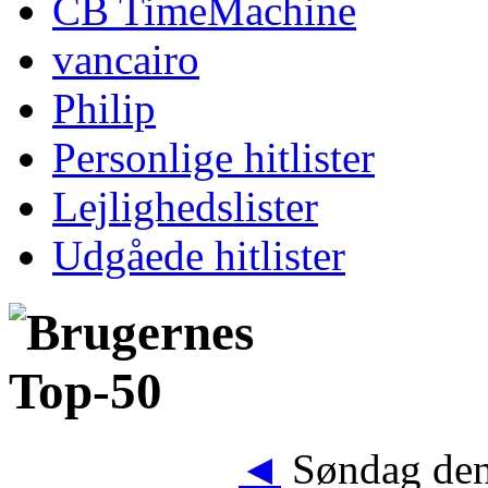
CB TimeMachine
vancairo
Philip
Personlige hitlister
Lejlighedslister
Udgåede hitlister
◄
Søndag den