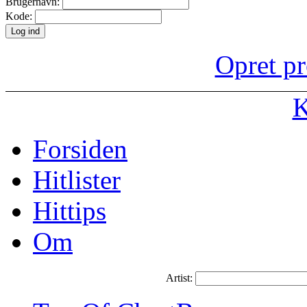
Brugernavn:
Kode:
Opret pr
K
Forsiden
Hitlister
Hittips
Om
Artist: