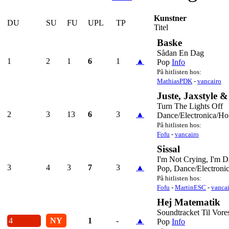
Kunstner
DU
SU
FU
UPL
TP
Titel
Baske
Sådan En Dag
1
2
1
6
1
▲
Pop
Info
På hitlisten hos:
MathiasPDK
-
vancairo
Juste, Jaxstyle 
Turn The Lights Off
2
3
13
6
3
▲
Dance/Electronica/Ho
På hitlisten hos:
Fofu
-
vancairo
Sissal
I'm Not Crying, I'm 
3
4
3
7
3
▲
Pop, Dance/Electroni
På hitlisten hos:
Fofu
-
MartinESC
-
vanca
Hej Matematik
Soundtracket Til Vor
4
NY
1
-
▲
Pop
Info