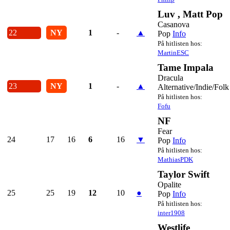
Luv , Matt Pop
Casanova
22
NY
1
-
▲
Pop
Info
På hitlisten hos:
MartinESC
Tame Impala
Dracula
23
NY
1
-
▲
Alternative/Indie/Folk
På hitlisten hos:
Fofu
NF
Fear
24
17
16
6
16
▼
Pop
Info
På hitlisten hos:
MathiasPDK
Taylor Swift
Opalite
25
25
19
12
10
●
Pop
Info
På hitlisten hos:
inter1908
Westlife