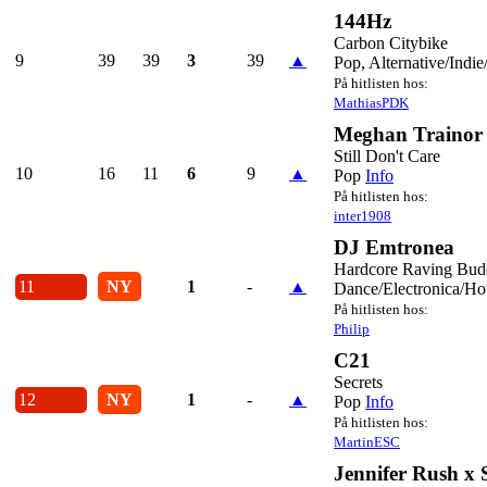
144Hz
Carbon Citybike
9
39
39
3
39
▲
Pop, Alternative/Indie
På hitlisten hos:
MathiasPDK
Meghan Trainor
Still Don't Care
10
16
11
6
9
▲
Pop
Info
På hitlisten hos:
inter1908
DJ Emtronea
Hardcore Raving Bud
11
NY
1
-
▲
Dance/Electronica/Ho
På hitlisten hos:
Philip
C21
Secrets
12
NY
1
-
▲
Pop
Info
På hitlisten hos:
MartinESC
Jennifer Rush x 