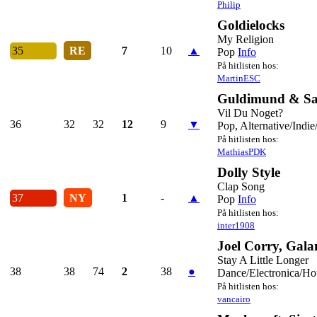
Philip
Goldielocks
My Religion
35
RE
7
10
▲
Pop
Info
På hitlisten hos:
MartinESC
Guldimund & Sa
Vil Du Noget?
36
32
32
12
9
▼
Pop, Alternative/Indie
På hitlisten hos:
MathiasPDK
Dolly Style
Clap Song
37
NY
1
-
▲
Pop
Info
På hitlisten hos:
inter1908
Joel Corry, Gala
Stay A Little Longer
38
38
74
2
38
●
Dance/Electronica/Ho
På hitlisten hos:
vancairo