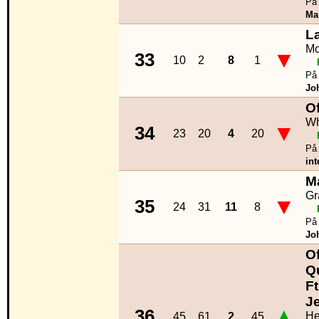
På 
Ma
L
Mo
▼
33
10
2
8
1
På 
Jo
O
Wh
▼
34
23
20
4
20
På 
int
Ma
Gr
▼
35
24
31
11
8
På 
Jo
O
Q
F
J
▲
36
He
45
61
2
45