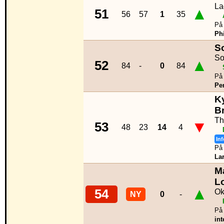
La
▲
51
56
57
1
35
På 
Phi
S
So
▲
52
84
-
0
84
På 
Per
Ky
B
Th
▼
53
48
23
14
4
Inf
På 
La
M
L
▲
54
Ok
NY
0
-
På 
int