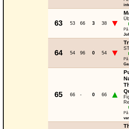
int
M
Üb
▼
63
53
66
3
38
På 
Jo
T
S
▼
64
54
96
0
54
På 
Ga
P
N
T
Q
▲
65
66
-
0
66
Fi
Re
På 
va
Th