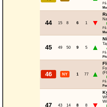
På 
Ma
R
Na
▼
44
15
8
6
1
På 
Ma
N
Ta
▲
45
49
50
9
5
På 
Phi
F
Fo
▲
(F
46
NY
1
77
På 
Per
Ky
Wh
Wit
▼
47
43
14
8
8