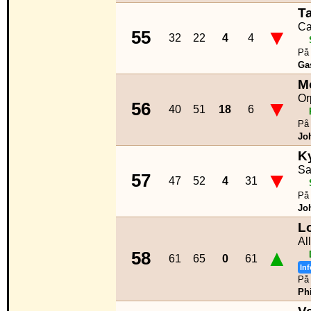
Ta
Ca
▼
55
32
22
4
4
På 
Ga
M
Or
▼
56
40
51
18
6
På 
Jo
K
Sa
▼
57
47
52
4
31
På 
Jo
Lo
Al
▲
58
61
65
0
61
Inf
På 
Phi