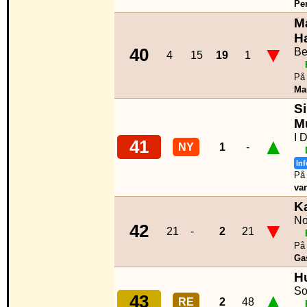
Per
M
H
▼
40
Be
4
15
19
1
På 
Ma
Si
M
I 
▲
41
NY
1
-
Inf
På 
va
K
No
▼
42
21
-
2
21
På 
Ga
H
So
▲
43
RE
2
48