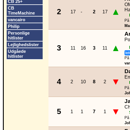
CB 25+
O
CB
▲
Ha
2
17
-
2
17
TimeMachine
vancairo
På 
Ma
Philip
Personlige
A
hitlister
Po
Lejlighedslister
▲
3
11
16
3
11
Udgåede
Inf
hitlister
På 
va
D
En
▼
4
2
10
8
2
På 
Jo
J
Ch
▼
5
1
1
7
1
På 
Jo