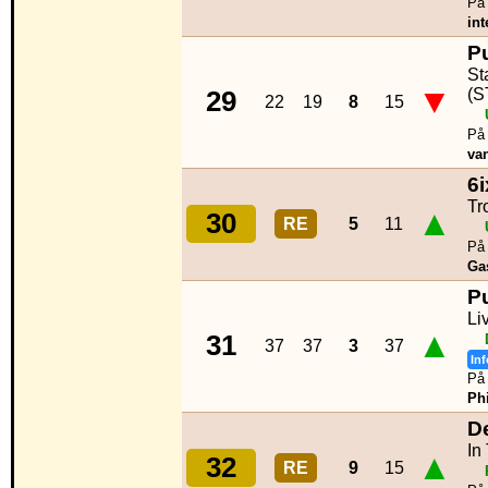
På 
int
P
St
▼
(S
29
22
19
8
15
På 
va
6i
Tr
▲
30
RE
5
11
På 
Ga
P
Li
▲
31
37
37
3
37
Inf
På 
Phi
D
In
▲
32
RE
9
15