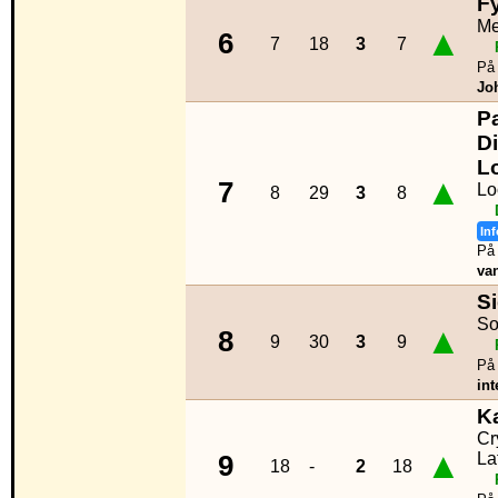
F
Me
▲
6
7
18
3
7
På 
Jo
P
Di
L
▲
7
Lo
8
29
3
8
Inf
På 
va
S
So
▲
8
9
30
3
9
På 
int
K
Cr
▲
La
9
18
-
2
18