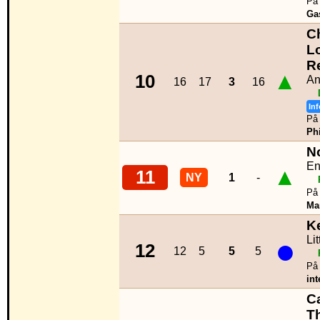
På 
Ga
C
L
R
▲
10
An
16
17
3
16
Inf
På 
Phi
N
En
▲
11
NY
1
-
På 
Ma
K
●
Li
12
12
5
5
5
På 
int
C
Th