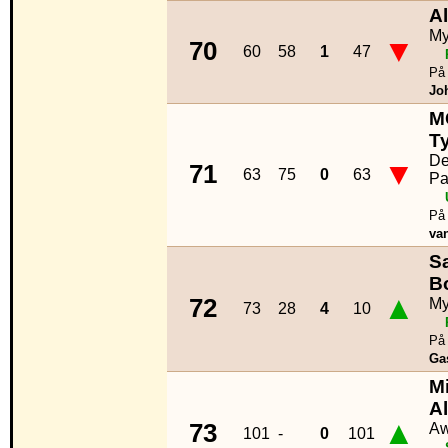
A
My
▼
70
60
58
1
47
På 
Jo
M
T
De
▼
71
63
75
0
63
Pa
På 
va
S
B
▲
72
My
73
28
4
10
På 
Ga
Mi
Al
▲
73
A
101
-
0
101