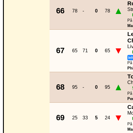
R
▲
66
St
78
-
0
78
På 
Ma
L
C
Li
▼
67
65
71
0
65
Inf
På 
Phi
T
Ch
▲
68
95
-
0
95
På 
Per
C
Mo
▼
69
25
33
5
24
På 
Ma