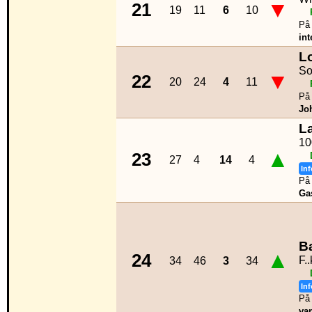
▼
21
19
11
6
10
På 
int
L
So
▼
22
20
24
4
11
På 
Jo
L
10
▲
23
27
4
14
4
Inf
På 
Ga
B
▲
24
F.
34
46
3
34
Inf
På 
va