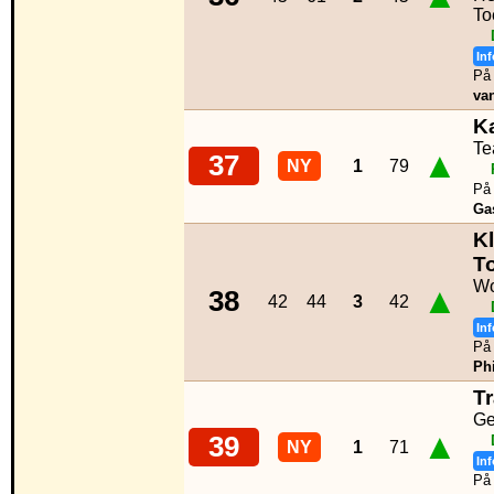
To
Inf
På 
va
K
Te
▲
37
NY
1
79
På 
Ga
Kl
T
Wo
▲
38
42
44
3
42
Inf
På 
Phi
T
Ge
▲
39
NY
1
71
Inf
På 