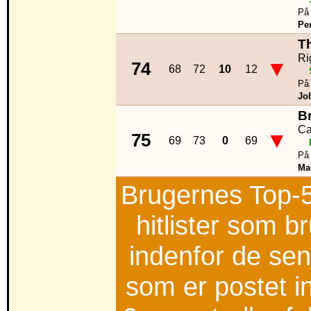
På 
Per
T
Ri
▼
74
68
72
10
12
På 
Jo
B
Ca
▼
75
69
73
0
69
På 
Ma
Brugernes Top-5
hitlister som b
indenfor de sen
som er postet i