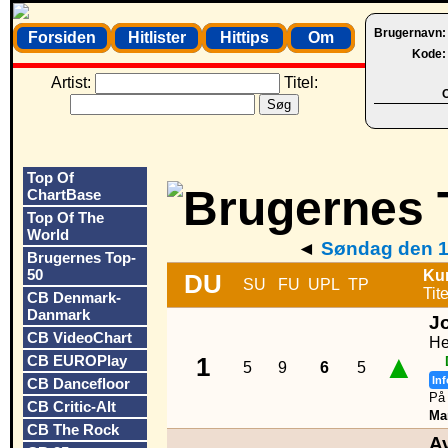
Brugernavn
Forsiden
Hitlister
Hittips
Om
Kode
Artist:
Titel:
O
Top Of
ChartBase
Top Of The
World
◄
Søndag den 1
Brugernes Top-
50
Ku
DU
SU
FU
UPL
TP
Tite
CB Denmark-
Danmark
J
CB VideoChart
He
▲
CB EUROPlay
1
5
9
6
5
Inf
CB Dancefloor
På 
CB Critic-Alt
Ma
CB The Rock
A