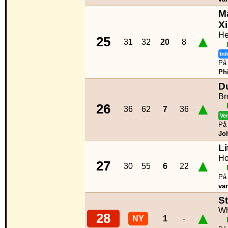
M
Xi
He
▲
25
31
32
20
8
Inf
På 
Phi
D
Br
▲
26
36
62
7
36
Ve
På 
Jo
Li
Ho
▲
27
30
55
6
22
På 
va
S
Wh
▲
28
NY
1
-