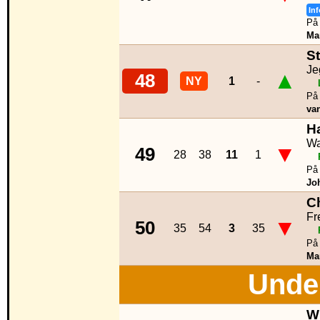
Inf
På 
Ma
St
Je
▲
48
NY
1
-
På 
va
Ha
Wa
▼
49
28
38
11
1
På 
Jo
Ch
Fr
▼
50
35
54
3
35
På 
Ma
Unde
W