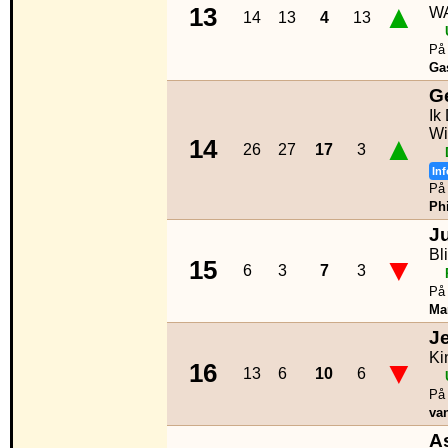
▲
13
W
14
13
4
13
På 
Ga
G
Ik
Wi
▲
14
26
27
17
3
Inf
På 
Phi
J
Bl
▼
15
6
3
7
3
På 
Ma
J
Ki
▼
16
13
6
10
6
På 
va
As