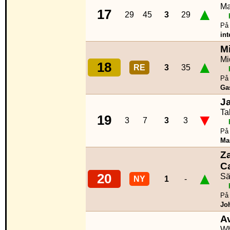
Ma
▲
17
29
45
3
29
På 
int
M
Mi
▲
18
RE
3
35
På 
Ga
J
Ta
▼
19
3
7
3
3
På 
Ma
Z
C
▲
20
Sä
NY
1
-
På 
Jo
A
Wh