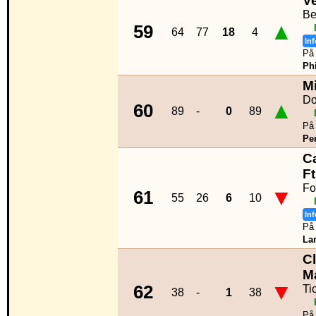
V
Be
▲
59
64
77
18
4
Inf
På 
Phi
M
Do
▲
60
89
-
0
89
På 
Per
C
F
Fo
▼
61
55
26
6
10
Inf
På 
La
C
M
▼
62
Ti
38
-
1
38
På 