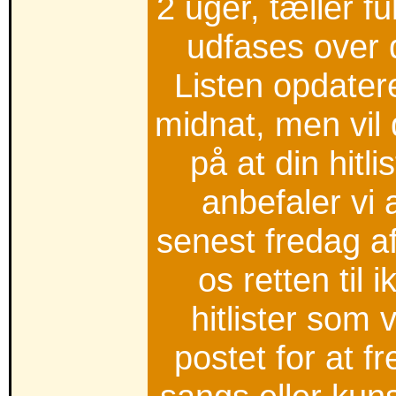
2 uger, tæller fu
udfases over 
Listen opdater
midnat, men vil 
på at din hit
anbefaler vi 
senest fredag af
os retten til
hitlister som 
postet for at 