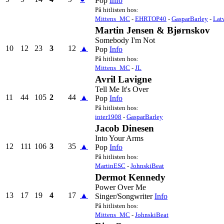
Pop
Info
På hitlisten hos:
Mittens_MC
-
EHRTOP40
-
GasparBarley
-
Lat
Martin Jensen & Bjørnskov
Somebody I'm Not
10
12
23
3
12
▲
Pop
Info
På hitlisten hos:
Mittens_MC
-
JL
Avril Lavigne
Tell Me It's Over
11
44
105
2
44
▲
Pop
Info
På hitlisten hos:
inter1908
-
GasparBarley
Jacob Dinesen
Into Your Arms
12
111
106
3
35
▲
Pop
Info
På hitlisten hos:
MartinESC
-
JohnskiBeat
Dermot Kennedy
Power Over Me
13
17
19
4
17
▲
Singer/Songwriter
Info
På hitlisten hos:
Mittens_MC
-
JohnskiBeat