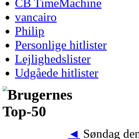
CB TimeMachine
vancairo
Philip
Personlige hitlister
Lejlighedslister
Udgåede hitlister
◄
Søndag den