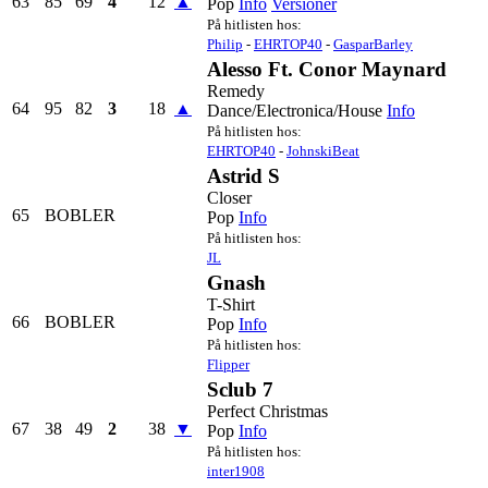
63
85
69
4
12
▲
Pop
Info
Versioner
På hitlisten hos:
Philip
-
EHRTOP40
-
GasparBarley
Alesso Ft. Conor Maynard
Remedy
64
95
82
3
18
▲
Dance/Electronica/House
Info
På hitlisten hos:
EHRTOP40
-
JohnskiBeat
Astrid S
Closer
65
BOBLER
Pop
Info
På hitlisten hos:
JL
Gnash
T-Shirt
66
BOBLER
Pop
Info
På hitlisten hos:
Flipper
Sclub 7
Perfect Christmas
67
38
49
2
38
▼
Pop
Info
På hitlisten hos:
inter1908