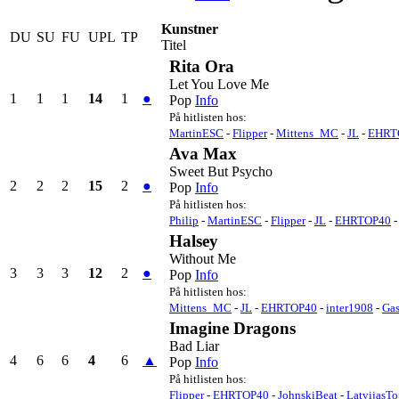
Kunstner
DU
SU
FU
UPL
TP
Titel
Rita Ora
Let You Love Me
1
1
1
14
1
●
Pop
Info
På hitlisten hos:
MartinESC
-
Flipper
-
Mittens_MC
-
JL
-
EHRT
Ava Max
Sweet But Psycho
2
2
2
15
2
●
Pop
Info
På hitlisten hos:
Philip
-
MartinESC
-
Flipper
-
JL
-
EHRTOP40
Halsey
Without Me
3
3
3
12
2
●
Pop
Info
På hitlisten hos:
Mittens_MC
-
JL
-
EHRTOP40
-
inter1908
-
Gas
Imagine Dragons
Bad Liar
4
6
6
4
6
▲
Pop
Info
På hitlisten hos:
Flipper
-
EHRTOP40
-
JohnskiBeat
-
LatvijasT