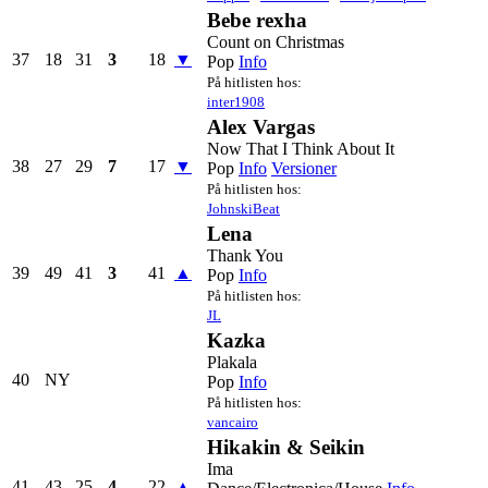
Bebe rexha
Count on Christmas
37
18
31
3
18
▼
Pop
Info
På hitlisten hos:
inter1908
Alex Vargas
Now That I Think About It
38
27
29
7
17
▼
Pop
Info
Versioner
På hitlisten hos:
JohnskiBeat
Lena
Thank You
39
49
41
3
41
▲
Pop
Info
På hitlisten hos:
JL
Kazka
Plakala
40
NY
Pop
Info
På hitlisten hos:
vancairo
Hikakin & Seikin
Ima
41
43
25
4
22
▲