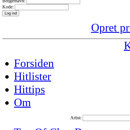
Brugernavn:
Kode:
Opret pr
K
Forsiden
Hitlister
Hittips
Om
Artist: