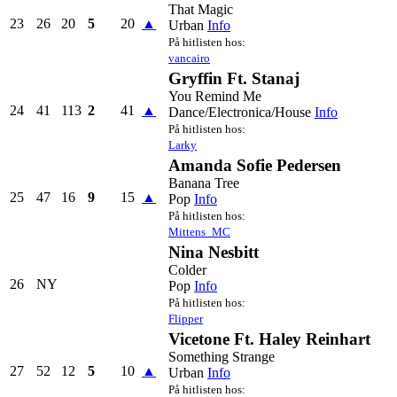
That Magic
23
26
20
5
20
▲
Urban
Info
På hitlisten hos:
vancairo
Gryffin Ft. Stanaj
You Remind Me
24
41
113
2
41
▲
Dance/Electronica/House
Info
På hitlisten hos:
Larky
Amanda Sofie Pedersen
Banana Tree
25
47
16
9
15
▲
Pop
Info
På hitlisten hos:
Mittens_MC
Nina Nesbitt
Colder
26
NY
Pop
Info
På hitlisten hos:
Flipper
Vicetone Ft. Haley Reinhart
Something Strange
27
52
12
5
10
▲
Urban
Info
På hitlisten hos: