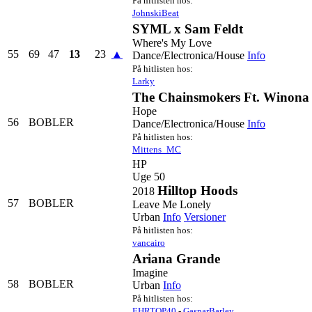
På hitlisten hos:
JohnskiBeat
SYML x Sam Feldt
Where's My Love
55
69
47
13
23
▲
Dance/Electronica/House
Info
På hitlisten hos:
Larky
The Chainsmokers Ft. Winona
Hope
56
BOBLER
Dance/Electronica/House
Info
På hitlisten hos:
Mittens_MC
HP
Uge 50
Hilltop Hoods
2018
57
BOBLER
Leave Me Lonely
Urban
Info
Versioner
På hitlisten hos:
vancairo
Ariana Grande
Imagine
58
BOBLER
Urban
Info
På hitlisten hos:
EHRTOP40
-
GasparBarley