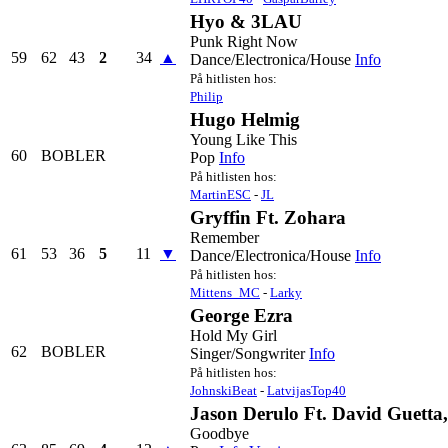
Hyo & 3LAU
Punk Right Now
59
62
43
2
34
▲
Dance/Electronica/House
Info
På hitlisten hos:
Philip
Hugo Helmig
Young Like This
60
BOBLER
Pop
Info
På hitlisten hos:
MartinESC
-
JL
Gryffin Ft. Zohara
Remember
61
53
36
5
11
▼
Dance/Electronica/House
Info
På hitlisten hos:
Mittens_MC
-
Larky
George Ezra
Hold My Girl
62
BOBLER
Singer/Songwriter
Info
På hitlisten hos:
JohnskiBeat
-
LatvijasTop40
Jason Derulo Ft. David Guetta
Goodbye