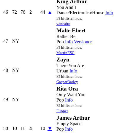
King Arthur
You And I
46
72
76
2
44
▲
Dance/Electronica/House
Info
På hitlisten hos:
vancairo
Malte Ebert
Rather Be
47
NY
Pop
Info
Versioner
På hitlisten hos:
MartinESC
Zayn
There You Are
48
NY
Urban
Info
På hitlisten hos:
GasparBarley
Rita Ora
Only Want You
49
NY
Pop
Info
På hitlisten hos:
Flipper
James Arthur
Empty Space
50
10
11
4
10
▼
Pop
Info