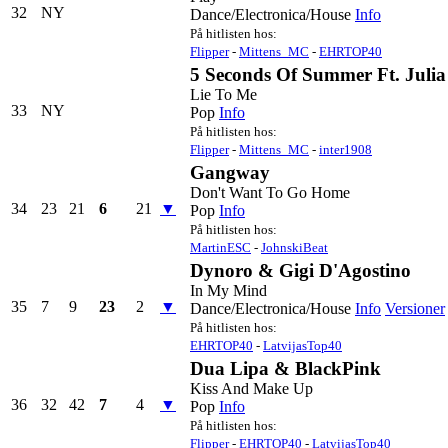
32
NY
Dance/Electronica/House
Info
På hitlisten hos:
Flipper
-
Mittens_MC
-
EHRTOP40
5 Seconds Of Summer Ft. Julia
Lie To Me
33
NY
Pop
Info
På hitlisten hos:
Flipper
-
Mittens_MC
-
inter1908
Gangway
Don't Want To Go Home
34
23
21
6
21
▼
Pop
Info
På hitlisten hos:
MartinESC
-
JohnskiBeat
Dynoro & Gigi D'Agostino
In My Mind
35
7
9
23
2
▼
Dance/Electronica/House
Info
Versioner
På hitlisten hos:
EHRTOP40
-
LatvijasTop40
Dua Lipa & BlackPink
Kiss And Make Up
36
32
42
7
4
▼
Pop
Info
På hitlisten hos:
Flipper
-
EHRTOP40
-
LatvijasTop40