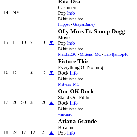
Rita Ora
Cashmere
14
NY
Pop
Info
På hitlisten hos:
Flipper
-
GasparBarley
Olly Murs Ft. Snoop Dogg
Moves
15
11
10
7
10
▼
Pop
Info
På hitlisten hos:
MartinESC
-
Mittens_MC
-
LatvijasTop40
Picture This
Everything Or Nothing
16
15
-
2
15
▼
Rock
Info
På hitlisten hos:
Mittens_MC
One OK Rock
Stand Out Fit In
17
20
50
3
20
▲
Rock
Info
På hitlisten hos:
vancairo
Ariana Grande
Breathin
18
24
17
17
2
▲
Pop
Info