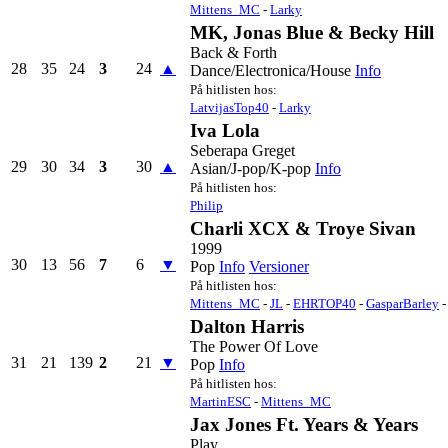
Mittens_MC
-
Larky
MK, Jonas Blue & Becky Hill
Back & Forth
28
35
24
3
24
▲
Dance/Electronica/House
Info
På hitlisten hos:
LatvijasTop40
-
Larky
Iva Lola
Seberapa Greget
29
30
34
3
30
▲
Asian/J-pop/K-pop
Info
På hitlisten hos:
Philip
Charli XCX & Troye Sivan
1999
30
13
56
7
6
▼
Pop
Info
Versioner
På hitlisten hos:
Mittens_MC
-
JL
-
EHRTOP40
-
GasparBarley
Dalton Harris
The Power Of Love
31
21
139
2
21
▼
Pop
Info
På hitlisten hos:
MartinESC
-
Mittens_MC
Jax Jones Ft. Years & Years
Play