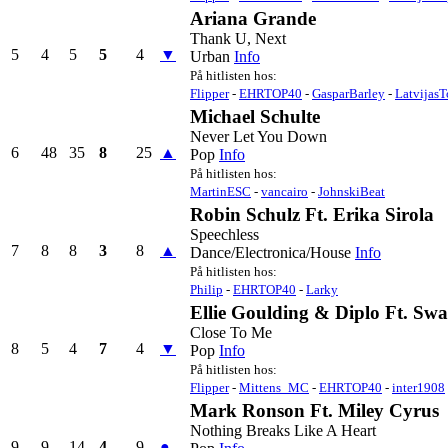
Ariana Grande
Thank U, Next
5
4
5
5
4
▼
Urban
Info
På hitlisten hos:
Flipper
-
EHRTOP40
-
GasparBarley
-
Latvijas
Michael Schulte
Never Let You Down
6
48
35
8
25
▲
Pop
Info
På hitlisten hos:
MartinESC
-
vancairo
-
JohnskiBeat
Robin Schulz Ft. Erika Sirola
Speechless
7
8
8
3
8
▲
Dance/Electronica/House
Info
På hitlisten hos:
Philip
-
EHRTOP40
-
Larky
Ellie Goulding & Diplo Ft. Swa
Close To Me
8
5
4
7
4
▼
Pop
Info
På hitlisten hos:
Flipper
-
Mittens_MC
-
EHRTOP40
-
inter1908
Mark Ronson Ft. Miley Cyrus
Nothing Breaks Like A Heart
9
9
14
4
9
●