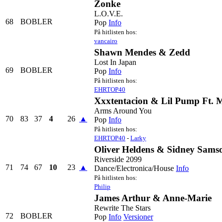
Zonke
L.O.V.E.
68
BOBLER
Pop
Info
På hitlisten hos:
vancairo
Shawn Mendes & Zedd
Lost In Japan
69
BOBLER
Pop
Info
På hitlisten hos:
EHRTOP40
Xxxtentacion & Lil Pump Ft.
Arms Around You
70
83
37
4
26
▲
Pop
Info
På hitlisten hos:
EHRTOP40
-
Larky
Oliver Heldens & Sidney Sams
Riverside 2099
71
74
67
10
23
▲
Dance/Electronica/House
Info
På hitlisten hos:
Philip
James Arthur & Anne-Marie
Rewrite The Stars
72
BOBLER
Pop
Info
Versioner