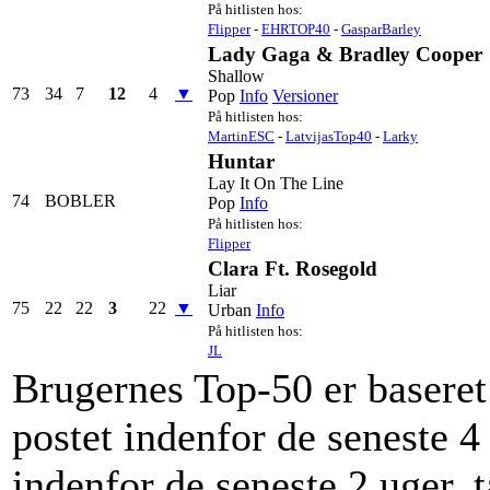
På hitlisten hos:
Flipper
-
EHRTOP40
-
GasparBarley
Lady Gaga & Bradley Cooper
Shallow
73
34
7
12
4
▼
Pop
Info
Versioner
På hitlisten hos:
MartinESC
-
LatvijasTop40
-
Larky
Huntar
Lay It On The Line
74
BOBLER
Pop
Info
På hitlisten hos:
Flipper
Clara Ft. Rosegold
Liar
75
22
22
3
22
▼
Urban
Info
På hitlisten hos:
JL
Brugernes Top-50 er baseret 
postet indenfor de seneste 4
indenfor de seneste 2 uger, t