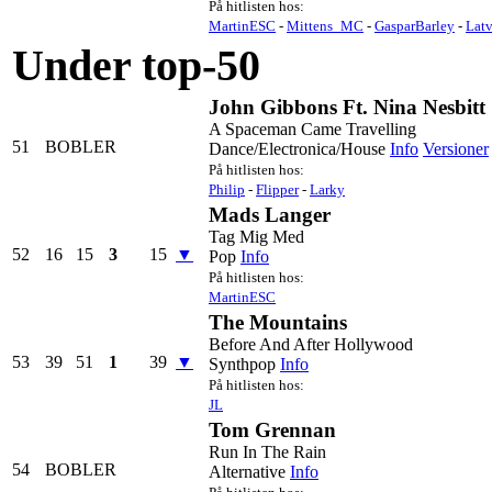
På hitlisten hos:
MartinESC
-
Mittens_MC
-
GasparBarley
-
Lat
Under top-50
John Gibbons Ft. Nina Nesbitt
A Spaceman Came Travelling
51
BOBLER
Dance/Electronica/House
Info
Versioner
På hitlisten hos:
Philip
-
Flipper
-
Larky
Mads Langer
Tag Mig Med
52
16
15
3
15
▼
Pop
Info
På hitlisten hos:
MartinESC
The Mountains
Before And After Hollywood
53
39
51
1
39
▼
Synthpop
Info
På hitlisten hos:
JL
Tom Grennan
Run In The Rain
54
BOBLER
Alternative
Info