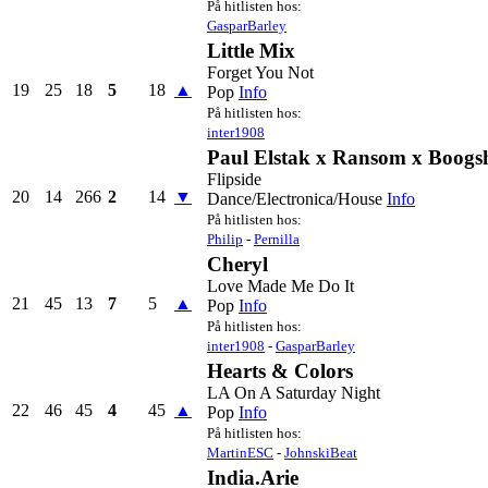
På hitlisten hos:
GasparBarley
Little Mix
Forget You Not
19
25
18
5
18
▲
Pop
Info
På hitlisten hos:
inter1908
Paul Elstak x Ransom x Boogs
Flipside
20
14
266
2
14
▼
Dance/Electronica/House
Info
På hitlisten hos:
Philip
-
Pernilla
Cheryl
Love Made Me Do It
21
45
13
7
5
▲
Pop
Info
På hitlisten hos:
inter1908
-
GasparBarley
Hearts & Colors
LA On A Saturday Night
22
46
45
4
45
▲
Pop
Info
På hitlisten hos:
MartinESC
-
JohnskiBeat
India.Arie