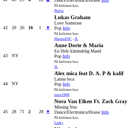
Dance/Electronica/House
Info
På hitlisten hos:
Philip
Lukas Graham
Love Someone
42
29
26
16
1
▼
Pop
Info
På hitlisten hos:
MartinESC
-
JL
Anne Dorte & Maria
En Helt Almindelig Mand
43
NY
Pop
Info
På hitlisten hos:
JL
Alex mica feat D. A. P & kalif
Latina loca
44
NY
Pop
Info
På hitlisten hos:
inter1908
Nora Van Elken Ft. Zack Gray
Missing You
45
28
71
2
28
▼
Dance/Electronica/House
Info
På hitlisten hos:
Larky