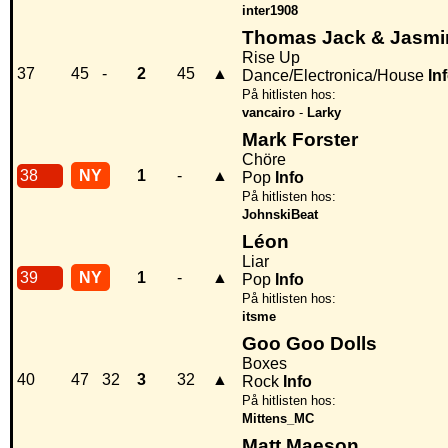
inter1908
Thomas Jack & Jasm
Rise Up
37
45
-
2
45
▲
Dance/Electronica/House
In
På hitlisten hos:
vancairo
-
Larky
Mark Forster
Chöre
38
NY
1
-
▲
Pop
Info
På hitlisten hos:
JohnskiBeat
Léon
Liar
39
NY
1
-
▲
Pop
Info
På hitlisten hos:
itsme
Goo Goo Dolls
Boxes
40
47
32
3
32
▲
Rock
Info
På hitlisten hos:
Mittens_MC
Matt Maeson