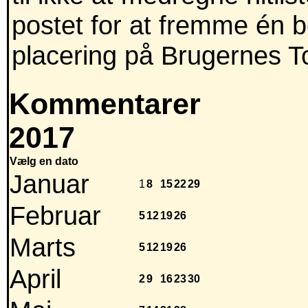
postet for at fremme én 
placering på Brugernes T
Kommentarer
2017
Vælg en dato
Januar
1
8
15
22
29
Februar
5
12
19
26
Marts
5
12
19
26
April
2
9
16
23
30