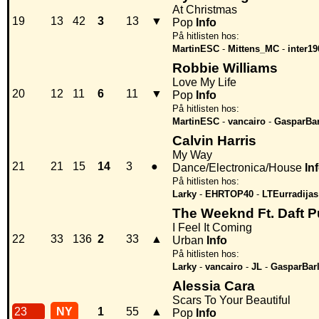
At Christmas
19
13
42
3
13
▼
Pop
Info
På hitlisten hos:
MartinESC
-
Mittens_MC
-
inter19
Robbie Williams
Love My Life
20
12
11
6
11
▼
Pop
Info
På hitlisten hos:
MartinESC
-
vancairo
-
GasparBar
Calvin Harris
My Way
21
21
15
14
3
●
Dance/Electronica/House
In
På hitlisten hos:
Larky
-
EHRTOP40
-
LTEurradijas
The Weeknd Ft. Daft 
I Feel It Coming
22
33
136
2
33
▲
Urban
Info
På hitlisten hos:
Larky
-
vancairo
-
JL
-
GasparBar
Alessia Cara
Scars To Your Beautiful
23
NY
1
55
▲
Pop
Info