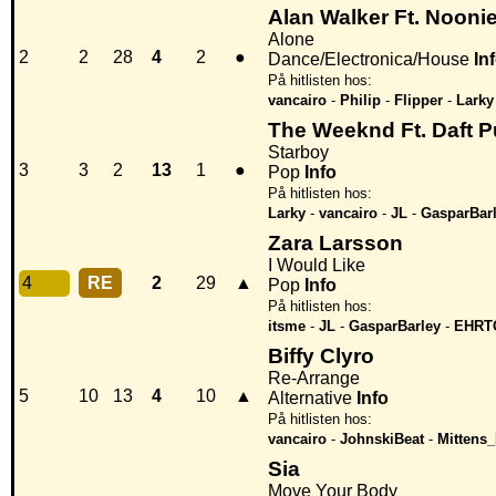
Alan Walker Ft. Nooni
Alone
2
2
28
4
2
●
Dance/Electronica/House
In
På hitlisten hos:
vancairo
-
Philip
-
Flipper
-
Larky
The Weeknd Ft. Daft 
Starboy
3
3
2
13
1
●
Pop
Info
På hitlisten hos:
Larky
-
vancairo
-
JL
-
GasparBar
Zara Larsson
I Would Like
4
RE
2
29
▲
Pop
Info
På hitlisten hos:
itsme
-
JL
-
GasparBarley
-
EHRT
Biffy Clyro
Re-Arrange
5
10
13
4
10
▲
Alternative
Info
På hitlisten hos:
vancairo
-
JohnskiBeat
-
Mittens
Sia
Move Your Body