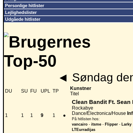
Personlige hitlister
Lejlighedslister
Udgåede hitlister
◄
Søndag den
Kunstner
DU
SU
FU
UPL
TP
Titel
Clean Bandit Ft. Sean
Rockabye
Dance/Electronica/House
In
1
1
1
9
1
●
På hitlisten hos:
vancairo
-
itsme
-
Flipper
-
Larky
LTEurradijas