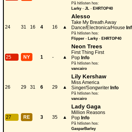
På hitlisten hos:
Larky
-
JL
-
EHRTOP40
Alesso
Take My Breath Away
24
31
16
4
16
▲
Dance/Electronica/House
In
På hitlisten hos:
Flipper
-
Larky
-
EHRTOP40
Neon Trees
First Thing First
25
NY
1
-
▲
Pop
Info
På hitlisten hos:
vancairo
Lily Kershaw
Miss America
26
29
31
6
29
▲
Singer/Songwriter
Info
På hitlisten hos:
vancairo
Lady Gaga
Million Reasons
27
RE
3
35
▲
Pop
Info
På hitlisten hos:
GasparBarley