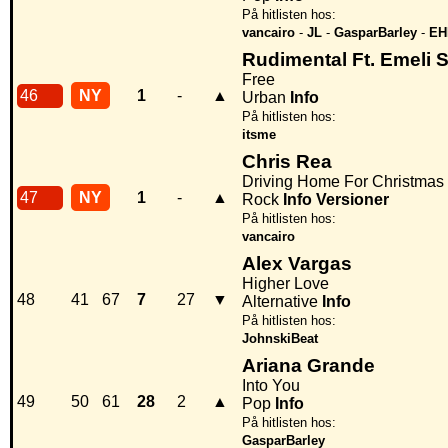
På hitlisten hos:
vancairo
-
JL
-
GasparBarley
-
EH
Rudimental Ft. Emeli 
Free
46
NY
1
-
▲
Urban
Info
På hitlisten hos:
itsme
Chris Rea
Driving Home For Christmas
47
NY
1
-
▲
Rock
Info
Versioner
På hitlisten hos:
vancairo
Alex Vargas
Higher Love
48
41
67
7
27
▼
Alternative
Info
På hitlisten hos:
JohnskiBeat
Ariana Grande
Into You
49
50
61
28
2
▲
Pop
Info
På hitlisten hos:
GasparBarley