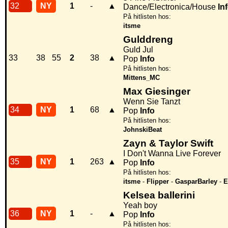
32
NY
1
-
▲
Dance/Electronica/House
In
På hitlisten hos:
itsme
Gulddreng
Guld Jul
33
38
55
2
38
▲
Pop
Info
På hitlisten hos:
Mittens_MC
Max Giesinger
Wenn Sie Tanzt
34
NY
1
68
▲
Pop
Info
På hitlisten hos:
JohnskiBeat
Zayn & Taylor Swift
I Don't Wanna Live Forever
35
NY
1
263
▲
Pop
Info
På hitlisten hos:
itsme
-
Flipper
-
GasparBarley
-
E
Kelsea ballerini
Yeah boy
36
NY
1
-
▲
Pop
Info
På hitlisten hos: