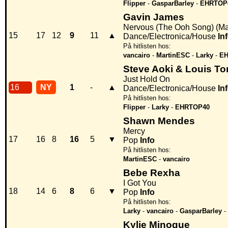
Flipper
-
GasparBarley
-
EHRTOP
Gavin James
Nervous (The Ooh Song) (M
15
17
12
9
11
▲
Dance/Electronica/House
In
På hitlisten hos:
vancairo
-
MartinESC
-
Larky
-
EH
Steve Aoki & Louis T
Just Hold On
16
NY
1
-
▲
Dance/Electronica/House
In
På hitlisten hos:
Flipper
-
Larky
-
EHRTOP40
Shawn Mendes
Mercy
17
16
8
16
5
▼
Pop
Info
På hitlisten hos:
MartinESC
-
vancairo
Bebe Rexha
I Got You
18
14
6
8
6
▼
Pop
Info
På hitlisten hos:
Larky
-
vancairo
-
GasparBarley
-
Kylie Minogue