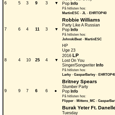
6
5
3
9
3
▼
Pop
Info
På hitlisten hos:
MartinESC
-
JL
-
EHRTOP40
Robbie Williams
Party Like A Russian
7
6
4
11
3
▼
Pop
Info
På hitlisten hos:
JohnskiBeat
-
MartinESC
HP
Uge 23
LP
2016
8
4
10
25
4
▼
Lost On You
Singer/Songwriter
Info
På hitlisten hos:
Larky
-
GasparBarley
-
EHRTOP4
Britney Spears
Slumber Party
9
9
7
6
6
●
Pop
Info
På hitlisten hos:
Flipper
-
Mittens_MC
-
GasparBar
Burak Yeter Ft. Danel
Tuesday