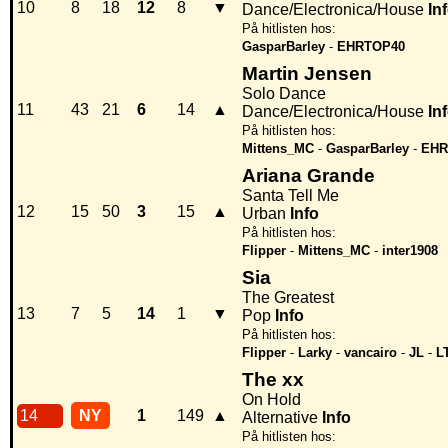
10
8
18
12
8
▼
Dance/Electronica/House
In
På hitlisten hos:
GasparBarley
-
EHRTOP40
Martin Jensen
Solo Dance
11
43
21
6
14
▲
Dance/Electronica/House
In
På hitlisten hos:
Mittens_MC
-
GasparBarley
-
EHR
Ariana Grande
Santa Tell Me
12
15
50
3
15
▲
Urban
Info
På hitlisten hos:
Flipper
-
Mittens_MC
-
inter1908
Sia
The Greatest
13
7
5
14
1
▼
Pop
Info
På hitlisten hos:
Flipper
-
Larky
-
vancairo
-
JL
-
L
The xx
On Hold
14
NY
1
149
▲
Alternative
Info
På hitlisten hos: