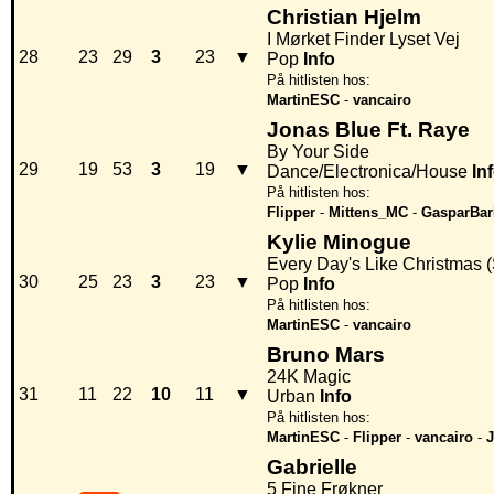
Christian Hjelm
I Mørket Finder Lyset Vej
28
23
29
3
23
▼
Pop
Info
På hitlisten hos:
MartinESC
-
vancairo
Jonas Blue Ft. Raye
By Your Side
29
19
53
3
19
▼
Dance/Electronica/House
In
På hitlisten hos:
Flipper
-
Mittens_MC
-
GasparBar
Kylie Minogue
Every Day's Like Christmas 
30
25
23
3
23
▼
Pop
Info
På hitlisten hos:
MartinESC
-
vancairo
Bruno Mars
24K Magic
31
11
22
10
11
▼
Urban
Info
På hitlisten hos:
MartinESC
-
Flipper
-
vancairo
-
Gabrielle
5 Fine Frøkner