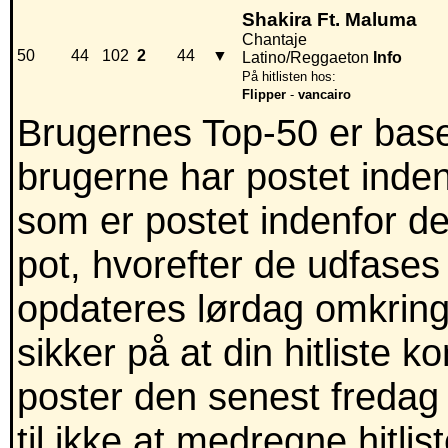
Shakira Ft. Maluma
Chantaje
50
44
102
2
44
▼
Latino/Reggaeton
Info
På hitlisten hos:
Flipper
-
vancairo
Brugernes Top-50 er baser
brugerne har postet inden
som er postet indenfor de
pot, hvorefter de udfases
opdateres lørdag omkring
sikker på at din hitliste 
poster den senest fredag 
til ikke at medregne hitli