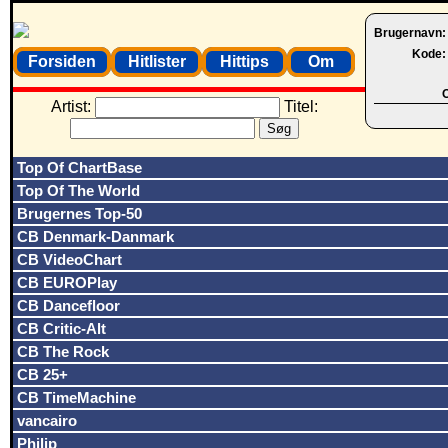
Brugernavn
Kode
Forsiden
Hitlister
Hittips
Om
O
Artist:
Titel:
Top Of ChartBase
Top Of The World
Brugernes Top-50
CB Denmark-Danmark
CB VideoChart
CB EUROPlay
CB Dancefloor
CB Critic-Alt
CB The Rock
CB 25+
CB TimeMachine
vancairo
Philip