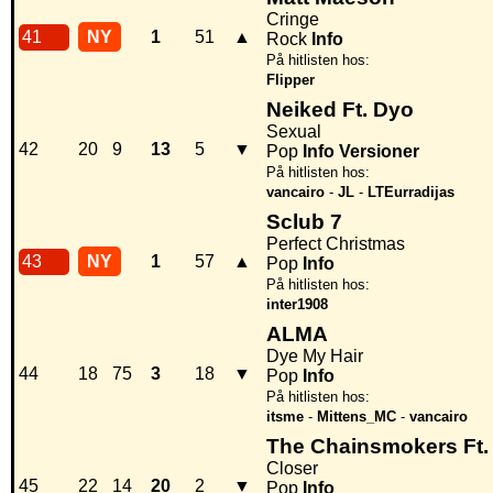
Cringe
41
NY
1
51
▲
Rock
Info
På hitlisten hos:
Flipper
Neiked Ft. Dyo
Sexual
42
20
9
13
5
▼
Pop
Info
Versioner
På hitlisten hos:
vancairo
-
JL
-
LTEurradijas
Sclub 7
Perfect Christmas
43
NY
1
57
▲
Pop
Info
På hitlisten hos:
inter1908
ALMA
Dye My Hair
44
18
75
3
18
▼
Pop
Info
På hitlisten hos:
itsme
-
Mittens_MC
-
vancairo
The Chainsmokers Ft.
Closer
45
22
14
20
2
▼
Pop
Info