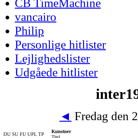
CB TimeMachine
vancairo
Philip
Personlige hitlister
Lejlighedslister
Udgåede hitlister
inter19
◄
Fredag den 2
Kunstner
DU
SU
FU
UPL
TP
Titel