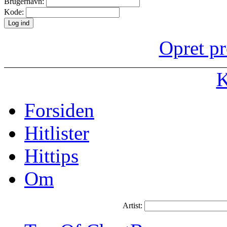
Brugernavn:
Kode:
Opret pr
K
Forsiden
Hitlister
Hittips
Om
Artist: