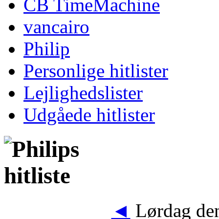
CB TimeMachine
vancairo
Philip
Personlige hitlister
Lejlighedslister
Udgåede hitlister
◄
Lørdag den