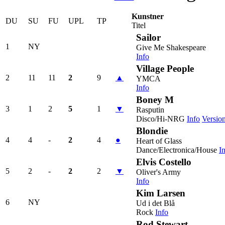
Kunstner
DU
SU
FU
UPL
TP
Titel
Sailor
1
NY
Give Me Shakespeare
Info
Village People
2
11
11
2
9
▲
YMCA
Info
Boney M
3
1
2
5
1
▼
Rasputin
Disco/Hi-NRG
Info
Versio
Blondie
4
4
-
2
4
●
Heart of Glass
Dance/Electronica/House
I
Elvis Costello
5
2
-
2
2
▼
Oliver's Army
Info
Kim Larsen
6
NY
Ud i det Blå
Rock
Info
Rod Stewart