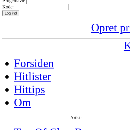
Brugernavn:
Kode:
Opret pr
K
Forsiden
Hitlister
Hittips
Om
Artist: