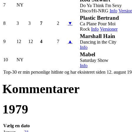
7
NY
Do Ya Think I'm Sexy
Disco/Hi-NRG
Info
Versio
Plastic Bertrand
8
3
3
7
2
▼
Ca Plane Pour Moi
Rock
Info
Versioner
Marshall Hain
9
12
12
4
7
▲
Dancing in the City
Info
Mabel
10
NY
Saturday Show
Info
Top-30 er min personlige hitliste og har eksisteret siden 12. august 1
Kommentarer
1979
Vælg en dato