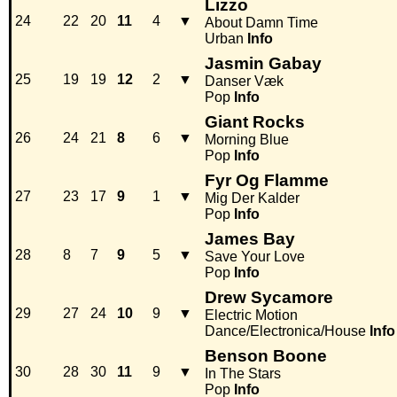
Lizzo
24
22
20
11
4
▼
About Damn Time
Urban
Info
Jasmin Gabay
25
19
19
12
2
▼
Danser Væk
Pop
Info
Giant Rocks
26
24
21
8
6
▼
Morning Blue
Pop
Info
Fyr Og Flamme
27
23
17
9
1
▼
Mig Der Kalder
Pop
Info
James Bay
28
8
7
9
5
▼
Save Your Love
Pop
Info
Drew Sycamore
29
27
24
10
9
▼
Electric Motion
Dance/Electronica/House
Info
Benson Boone
30
28
30
11
9
▼
In The Stars
Pop
Info