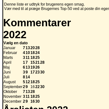
Denne liste er udtryk for brugerens egen smag.
Vær med til at præge Brugernes Top-50 ved at poste din egen h
Kommentarer
2022
Vælg en dato
Januar
7
13
20
28
Februar
4
10
18
24
Marts
3
11
18
25
April
1
7
15
21
28
Maj
6
13
19
26
Juni
3
9
17
23
30
Juli
8
14
August
5
12
18
25
September
2
9
16
22
30
Oktober
7
13
28
November
3
11
18
25
December
2
9
16
30