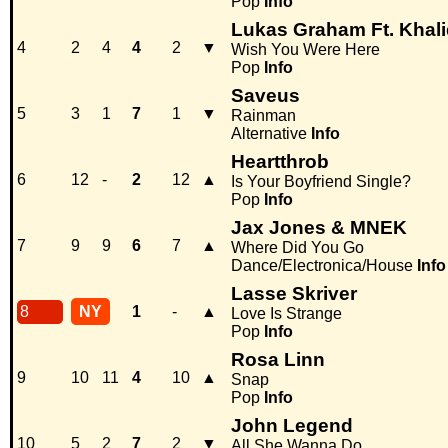
Pop
Info
Lukas Graham Ft. Khal
4
2
4
4
2
▼
Wish You Were Here
Pop
Info
Saveus
5
3
1
7
1
▼
Rainman
Alternative
Info
Heartthrob
6
12
-
2
12
▲
Is Your Boyfriend Single?
Pop
Info
Jax Jones & MNEK
7
9
9
6
7
▲
Where Did You Go
Dance/Electronica/House
Info
Lasse Skriver
8
NY
1
-
▲
Love Is Strange
Pop
Info
Rosa Linn
9
10
11
4
10
▲
Snap
Pop
Info
John Legend
10
5
2
7
2
▼
All She Wanna Do