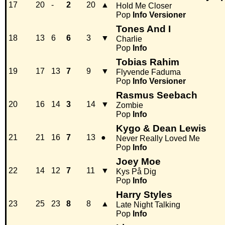
17
20
-
2
20
▲
Hold Me Closer
Pop
Info
Versioner
Tones And I
18
13
6
6
3
▼
Charlie
Pop
Info
Tobias Rahim
19
17
13
7
9
▼
Flyvende Faduma
Pop
Info
Versioner
Rasmus Seebach
20
16
14
3
14
▼
Zombie
Pop
Info
Kygo & Dean Lewis
21
21
16
7
13
●
Never Really Loved Me
Pop
Info
Joey Moe
22
14
12
7
11
▼
Kys På Dig
Pop
Info
Harry Styles
23
25
23
8
8
▲
Late Night Talking
Pop
Info