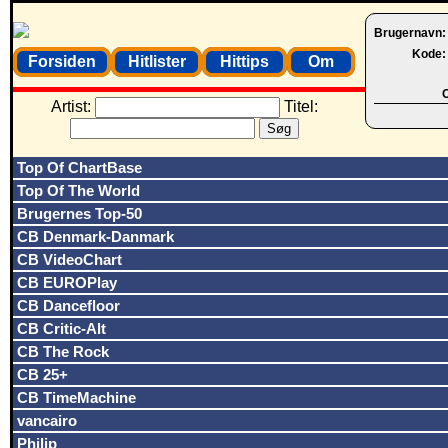
Brugernavn
Kode
Forsiden
Hitlister
Hittips
Om
O
Artist:
Titel:
Top Of ChartBase
Top Of The World
Brugernes Top-50
CB Denmark-Danmark
CB VideoChart
CB EUROPlay
CB Dancefloor
CB Critic-Alt
CB The Rock
CB 25+
CB TimeMachine
vancairo
Philip