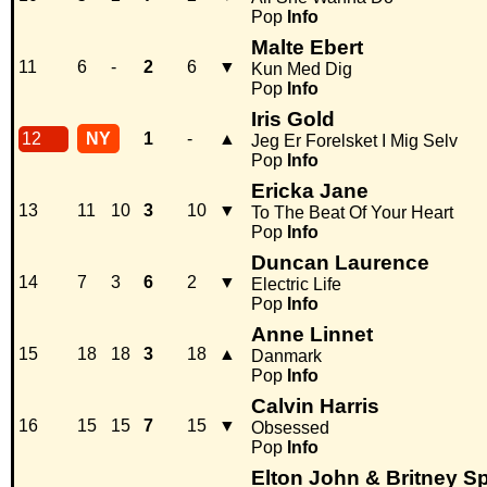
Pop
Info
Malte Ebert
11
6
-
2
6
▼
Kun Med Dig
Pop
Info
Iris Gold
12
NY
1
-
▲
Jeg Er Forelsket I Mig Selv
Pop
Info
Ericka Jane
13
11
10
3
10
▼
To The Beat Of Your Heart
Pop
Info
Duncan Laurence
14
7
3
6
2
▼
Electric Life
Pop
Info
Anne Linnet
15
18
18
3
18
▲
Danmark
Pop
Info
Calvin Harris
16
15
15
7
15
▼
Obsessed
Pop
Info
Elton John & Britney S