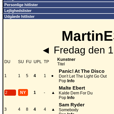
Personlige hitlister
Lejlighedslister
Udgåede hitlister
MartinE
◄
Fredag den 1
Kunstner
DU
SU
FU
UPL
TP
Titel
Panic! At The Disco
1
1
5
4
1
●
Don't Let The Light Go Out
Pop
Info
Malte Ebert
2
NY
1
-
▲
Kalde Dem For Du
Pop
Info
Sam Ryder
3
4
8
4
4
▲
Somebody