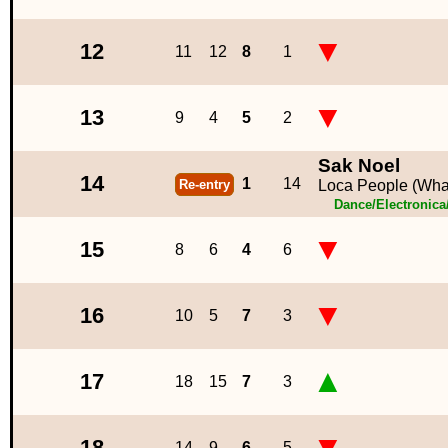
▼
12
11
12
8
1
▼
13
9
4
5
2
Sak Noel
14
1
14
Re-entry
Loca People (Wha
Dance/Electronic
▼
15
8
6
4
6
▼
16
10
5
7
3
▲
17
18
15
7
3
▼
18
14
9
6
5