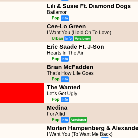
Lili & Susie Ft. Diamond Dogs
Bailamor
Pop
Info
Cee-Lo Green
I Want You (Hold On To Love)
Urban
Info
Versioner
Eric Saade Ft. J-Son
Hearts In The Air
Pop
Info
Brian McFadden
That's How Life Goes
Pop
Info
The Wanted
Let's Get Ugly
Pop
Info
Medina
For Altid
Pop
Info
Versioner
Morten Hampenberg & Alexander
I Want You (To Want Me Back)