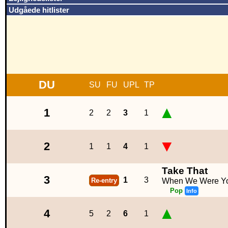
Udgåede hitlister
DU
SU
FU
UPL
TP
▲
1
2
2
3
1
▼
2
1
1
4
1
Take That
3
1
3
Re-entry
When We Were Y
Pop
Info
▲
4
5
2
6
1