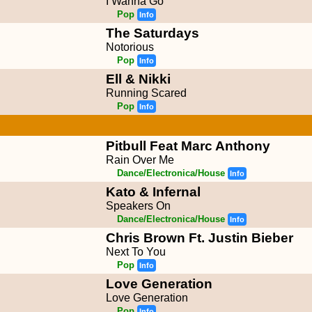
I Wanna Go
Pop
Info
The Saturdays
Notorious
Pop
Info
Ell & Nikki
Running Scared
Pop
Info
Pitbull Feat Marc Anthony
Rain Over Me
Dance/Electronica/House
Info
Kato & Infernal
Speakers On
Dance/Electronica/House
Info
Chris Brown Ft. Justin Bieber
Next To You
Pop
Info
Love Generation
Love Generation
Pop
Info