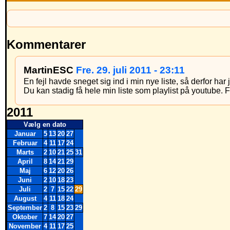
Kommentarer
MartinESC
Fre. 29. juli 2011 - 23:11
En fejl havde sneget sig ind i min nye liste, så derfor ha
Du kan stadig få hele min liste som playlist på youtube. 
2011
Vælg en dato
Januar
5
13
20
27
Februar
4
11
17
24
Marts
2
10
21
25
31
April
8
14
21
29
Maj
6
12
20
26
Juni
2
10
18
23
Juli
2
7
15
22
29
August
4
11
18
24
September
2
8
15
23
29
Oktober
7
14
20
27
November
4
11
17
25