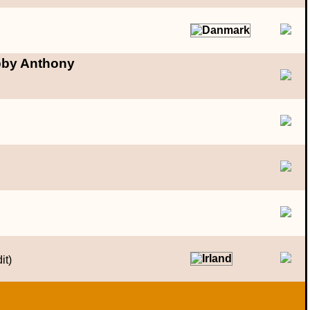
bby Anthony
it)