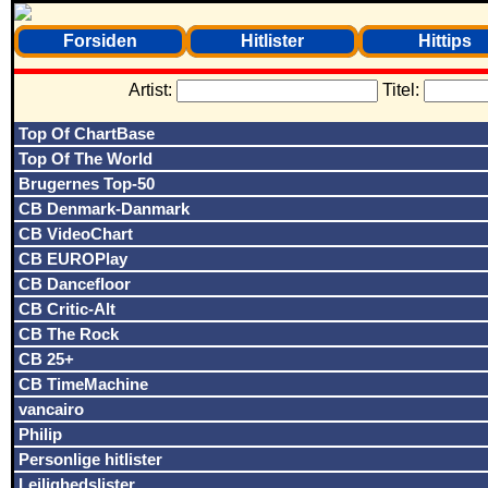
Forsiden
Hitlister
Hittips
Artist:
Titel:
Top Of ChartBase
Top Of The World
Brugernes Top-50
CB Denmark-Danmark
CB VideoChart
CB EUROPlay
CB Dancefloor
CB Critic-Alt
CB The Rock
CB 25+
CB TimeMachine
vancairo
Philip
Personlige hitlister
Lejlighedslister