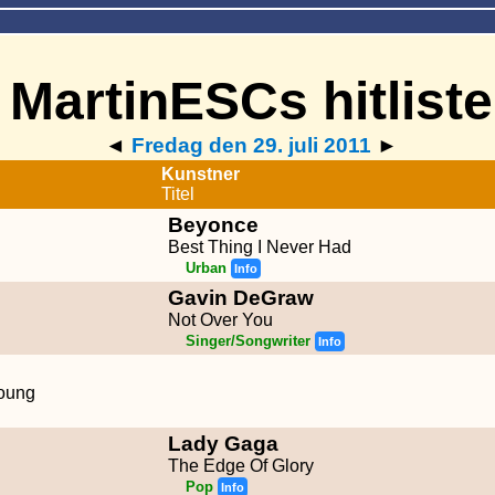
MartinESCs hitliste
◄
Fredag den 29. juli 2011
►
Kunstner
Titel
Beyonce
Best Thing I Never Had
Urban
Info
Gavin DeGraw
Not Over You
Singer/Songwriter
Info
oung
Lady Gaga
The Edge Of Glory
Pop
Info