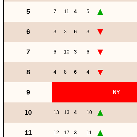
▲
5
7
11
4
5
▼
6
3
3
6
3
▼
7
6
10
3
6
▼
8
4
8
6
4
9
NY
▲
10
13
13
4
10
▲
11
12
17
3
11