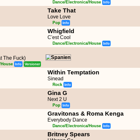
Dance/Electronica/House
Info
Take That
Love Love
Pop
Info
Whigfield
C'est Cool
Dance/Electronica/House
Info
t The Fuck)
a/House
Info
Versioner
Within Temptation
Sinead
Rock
Info
Gina G
Next 2 U
Pop
Info
Gravitonas & Roma Kenga
Everybody Dance
Dance/Electronica/House
Info
Britney Spears