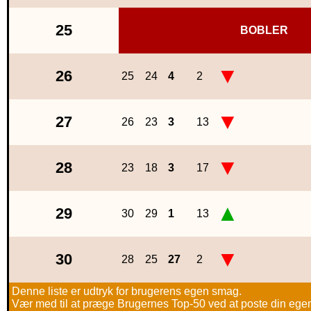
25
BOBLER
▼
26
25
24
4
2
▼
27
26
23
3
13
▼
28
23
18
3
17
▲
29
30
29
1
13
▼
30
28
25
27
2
Denne liste er udtryk for brugerens egen smag.
Vær med til at præge Brugernes Top-50 ved at poste din egen h