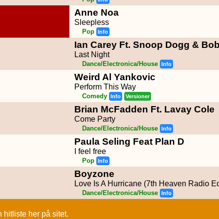
Anne Noa
Sleepless
Pop
Info
Ian Carey Ft. Snoop Dogg & Bo
Last Night
Dance/Electronica/House
Info
Weird Al Yankovic
Perform This Way
Comedy
Info
Versioner
Brian McFadden Ft. Lavay Cole
Come Party
Dance/Electronica/House
Info
Paula Seling Feat Plan D
I feel free
Pop
Info
Boyzone
Love Is A Hurricane (7th Heaven Radio Ed
Dance/Electronica/House
Info
itliste her på sitet.