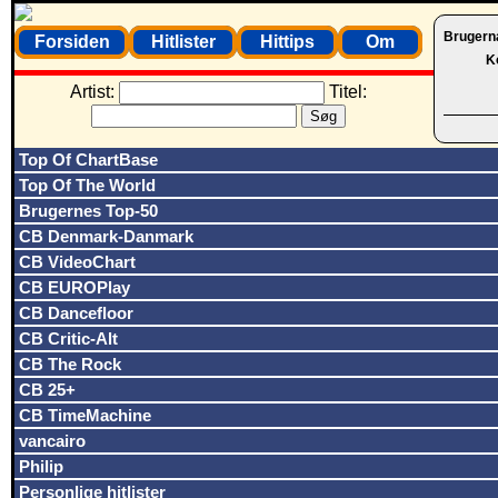
Brugern
Forsiden
Hitlister
Hittips
Om
K
Artist:
Titel:
Top Of ChartBase
Top Of The World
Brugernes Top-50
CB Denmark-Danmark
CB VideoChart
CB EUROPlay
CB Dancefloor
CB Critic-Alt
CB The Rock
CB 25+
CB TimeMachine
vancairo
Philip
Personlige hitlister