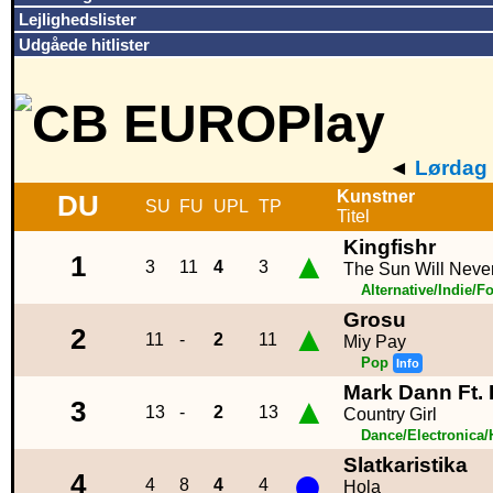
Lejlighedslister
Udgåede hitlister
◄
Lørdag 
Kunstner
DU
SU
FU
UPL
TP
Titel
Kingfishr
▲
1
3
11
4
3
The Sun Will Never
Alternative/Indie/F
Grosu
▲
2
11
-
2
11
Miy Pay
Pop
Info
Mark Dann Ft
▲
3
13
-
2
13
Country Girl
Dance/Electronica
Slatkaristika
●
4
4
8
4
4
Hola