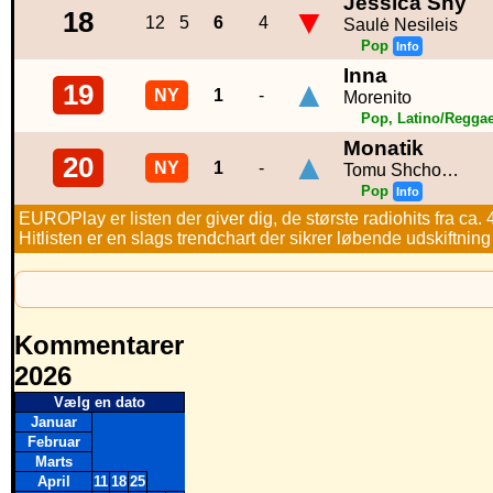
Jessica Shy
▼
18
12
5
6
4
Saulė Nesileis
Pop
Info
Inna
▲
19
NY
1
-
Morenito
Pop, Latino/Regga
Monatik
▲
20
NY
1
-
Tomu Shcho…
Pop
Info
EUROPlay er listen der giver dig, de største radiohits fra ca.
Hitlisten er en slags trendchart der sikrer løbende udskiftnin
Kommentarer
2026
Vælg en dato
Januar
Februar
Marts
April
11
18
25