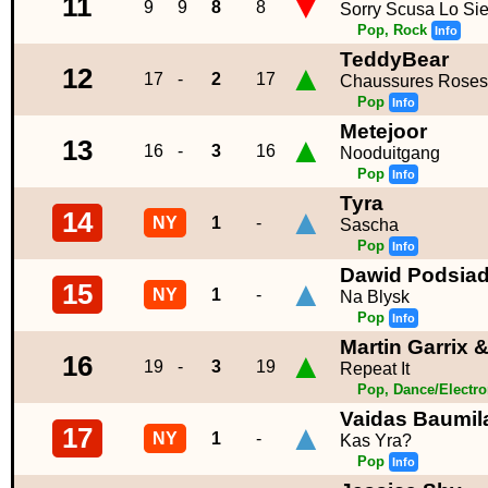
▼
11
9
9
8
8
Sorry Scusa Lo Si
Pop, Rock
Info
TeddyBear
▲
12
17
-
2
17
Chaussures Roses
Pop
Info
Metejoor
▲
13
16
-
3
16
Nooduitgang
Pop
Info
Tyra
▲
14
NY
1
-
Sascha
Pop
Info
Dawid Podsiad
▲
15
NY
1
-
Na Blysk
Pop
Info
Martin Garrix 
▲
16
19
-
3
19
Repeat It
Pop, Dance/Electr
Vaidas Baumil
▲
17
NY
1
-
Kas Yra?
Pop
Info