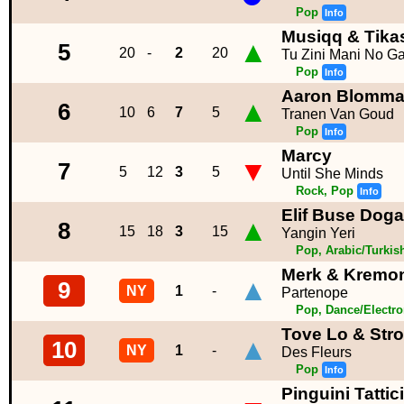
Pop
Info
Musiqq & Tik
▲
5
20
-
2
20
Tu Zini Mani No G
Pop
Info
Aaron Blommae
▲
6
10
6
7
5
Tranen Van Goud
Pop
Info
Marcy
▼
7
5
12
3
5
Until She Minds
Rock, Pop
Info
Elif Buse Dog
▲
8
15
18
3
15
Yangin Yeri
Pop, Arabic/Turkis
Merk & Kremon
▲
9
NY
1
-
Partenope
Pop, Dance/Electr
Tove Lo & Str
▲
10
NY
1
-
Des Fleurs
Pop
Info
Pinguini Tattic